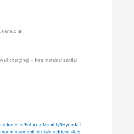
, kemudian
all charging) + free instalasi senilai
iIndonesia
#FutureofMobility
#HyundaiI
omoonline
#mobillistrik
#electriccar
#ele