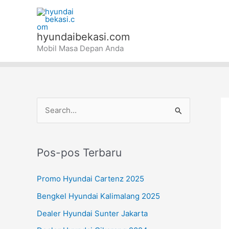
Lewati
ke
konten
hyundaibekasi.com
Mobil Masa Depan Anda
C
a
r
Pos-pos Terbaru
i
u
Promo Hyundai Cartenz 2025
n
Bengkel Hyundai Kalimalang 2025
t
Dealer Hyundai Sunter Jakarta
u