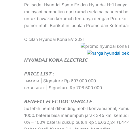
Palisade, Hyundai Santa Fe dan Hyundai H-1 hanya 
melayani pembelian dari rumah selama pandemi ber
untuk bawakan kerumah tentunya dengan Protokol 
pemerintah. Berikut ini adalah Promo dan Ketentu
Cicilan Hyundai Kona EV 2021
𝙃𝙔𝙐𝙉𝘿𝘼𝙄 𝙆𝙊𝙉𝘼 𝙀𝙇𝙀𝘾𝙏𝙍𝙄𝘾
𝙋𝙍𝙄𝘾𝙀 𝙇𝙄𝙎𝙏 :
ᴊᴀᴋᴀʀᴛᴀ | Signature Rp 697.000.000
ʙᴏᴅᴇᴛᴀʙᴇᴋ | Signature Rp 708.500.000
𝘽𝙀𝙉𝙀𝙁𝙄𝙏 𝙀𝙇𝙀𝘾𝙏𝙍𝙄𝘾 𝙑𝙀𝙃𝙄𝘾𝙇𝙀 :
5x lebih hemat dibanding mobil konvensional, kem
100% baterai bisa menempuh jarak 345 km, kemud
0% – 100% baterai cukup butuh Rp 56.632,24 (1.44