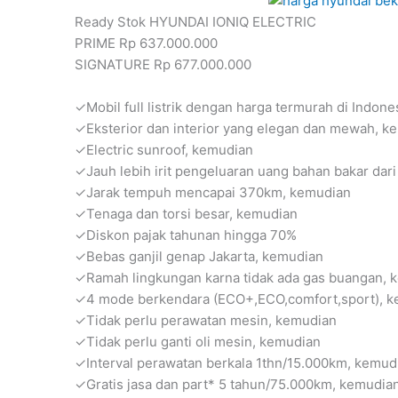
Ready Stok HYUNDAI IONIQ ELECTRIC
PRIME Rp 637.000.000
SIGNATURE Rp 677.000.000
✓Mobil full listrik dengan harga termurah di Indone
✓Eksterior dan interior yang elegan dan mewah, k
✓Electric sunroof, kemudian
✓Jauh lebih irit pengeluaran uang bahan bakar dar
✓Jarak tempuh mencapai 370km, kemudian
✓Tenaga dan torsi besar, kemudian
✓Diskon pajak tahunan hingga 70%
✓Bebas ganjil genap Jakarta, kemudian
✓Ramah lingkungan karna tidak ada gas buangan, 
✓4 mode berkendara (ECO+,ECO,comfort,sport), 
✓Tidak perlu perawatan mesin, kemudian
✓Tidak perlu ganti oli mesin, kemudian
✓Interval perawatan berkala 1thn/15.000km, kemud
✓Gratis jasa dan part* 5 tahun/75.000km, kemudia