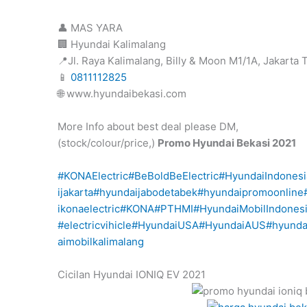
👤 MAS YARA
🏢 Hyundai Kalimalang
📍Jl. Raya Kalimalang, Billy & Moon M1/1A, Jakarta 
📱
0811112825
🌐 www.hyundaibekasi.com
More Info about best deal please DM,
(stock/colour/price,)
Promo Hyundai Bekasi 2021
#KONAElectric
#BeBoldBeElectric
#HyundaiIndonesi
ijakarta
#hyundaijabodetabek
#hyundaipromoonline
ikonaelectric
#KONA
#PTHMI
#HyundaiMobilIndones
#electricvihicle
#HyundaiUSA
#HyundaiAUS
#hyunda
aimobilkalimalang
Cicilan Hyundai IONIQ EV 2021