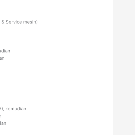
i & Service mesin)
udian
ian
A), kemudian
n
ian