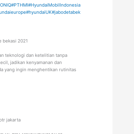
IONIQ
#PTHMI
#HyundaiMobilIndonesia
undaieurope
#hyundaiUK
#jabodetabek
 teknologi dan ketelitian tanpa
rkecil, jadikan kenyamanan dan
da yang ingin menghentikan rutinitas
tr jakarta