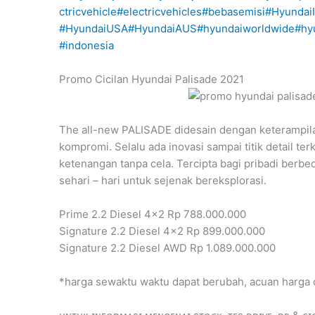
ctricvehicle
#electricvehicles
#bebasemisi
#Hyundai
#HyundaiUSA
#HyundaiAUS
#hyundaiworldwide
#hy
#indonesia
Promo Cicilan Hyundai Palisade 2021
The all-new PALISADE didesain dengan keterampilan
kompromi. Selalu ada inovasi sampai titik detail te
ketenangan tanpa cela. Tercipta bagi pribadi berbe
sehari – hari untuk sejenak bereksplorasi.
Prime 2.2 Diesel 4×2 Rp 788.000.000
Signature 2.2 Diesel 4×2 Rp 899.000.000
Signature 2.2 Diesel AWD Rp 1.089.000.000
*harga sewaktu waktu dapat berubah, acuan harga o