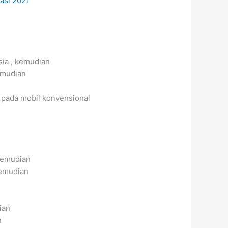
sia , kemudian
emudian
i pada mobil konvensional
kemudian
kemudian
ian
n