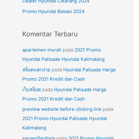
Dealer Hyundai Cikarang 2024
k
Promo Hyundai Bekasi 2024
:
Komentar Terbaru
apartemen murah
pada
2021 Promo
Hyundai Palisade Hyundai Kalimalang
สล็อตแตกง่าย
pada
Hyundai Palisade Harga
Promo 2021 Kredit dan Cash
เว็บสล็อต
pada
Hyundai Palisade Harga
Promo 2021 Kredit dan Cash
preview website before clicking link
pada
2021 Promo Hyundai Palisade Hyundai
Kalimalang
serverifiedlists
pada
2021 Promo Hyundai