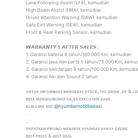
Lane Following Assist (LFA), kemudian
High Beam Assist (HBA), kemudian
Driver Attention Warning (DAW), kemudian
Safe Exit Warning (SEW), kemudian
Front & Rear Parking Sensor, kemudian
𝙒𝘼𝙍𝙍𝘼𝙉𝙏𝙔 & 𝘼𝙁𝙏𝙀𝙍 𝙎𝘼𝙇𝙀𝙎 :
1. Garansi baterai 8 tahun/160.000 Km, kemudian
2. Garansi jasa dan parts 5 tahun/75.000 Km, kemu
3. Garansi kendaraan 3 tahun/100.000 Km, kemudi
4. Garansi Aki dan Sound 2 tahun
ᴜɴᴛᴜᴋ ɪɴғᴏʀᴍᴀsɪ ᴍᴇɴɢᴇɴᴀɪ sᴛᴏᴄᴋ, ᴛᴇs ᴅʀɪᴠᴇ ,ᴅᴘ & ᴄɪ
ʙɪsᴀ ᴍᴇɴɢʜᴜʙᴜɴɢɪ sᴀʟᴇs ᴇxᴇᴄᴜᴛɪᴠᴇ ᴋᴀᴍɪ.
ᴋʟɪᴋ ʟɪɴᴋ ʙɪᴏ
@hyundaimobilbekasi
.
.
ᴅᴀᴘᴀᴛᴋᴀɴ ᴘʀᴏᴍᴏ ᴍᴇɴᴀʀɪᴋ ʜʏᴜɴᴅᴀɪ ʜᴀɴʏᴀ ᴅɪsɪɴɪ
ʙᴇꜱᴛ ᴘʀɪᴄᴇ & ʙᴇꜱᴛ ᴅᴇᴀʟ