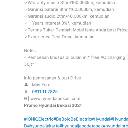
✓Warranty mesin 3thn/100.000km, kemudian
✓Garansi baterai 8thn/160.000km, kemudian
✓Garansi audio 2thn/40.000km, kemudian
✓ 1 Years Interest 0%*, kemudian
✓Terima Tukar-Tambah Mobil lama Anda best Price
✓Experience Test Drive, kemudian
Note :
– Pembelian khusus di bulan ini* free AC charging (w
30jt*
Info pemesanan & test Drive
👤 | Mas Yara
📱 |
0811 11 2825
🌐 | www.hyundaibekasi.com
Promo Hyundai Bekasi 2021
#IONIQElectric
#BeBoldBeElectric
#Hyundai
#Hyunda
D
#hyundaijakarta
#hyundaijabodetabek
#hyundaipr