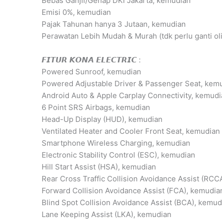
Bebas Ganjil/Genap DKI Jakarta, kemudian
Emisi 0%, kemudian
Pajak Tahunan hanya 3 Jutaan, kemudian
Perawatan Lebih Mudah & Murah (tdk perlu ganti ol
𝙁𝙄𝙏𝙐𝙍 𝙆𝙊𝙉𝘼 𝙀𝙇𝙀𝘾𝙏𝙍𝙄𝘾 :
Powered Sunroof, kemudian
Powered Adjustable Driver & Passenger Seat, kem
Android Auto & Apple Carplay Connectivity, kemud
6 Point SRS Airbags, kemudian
Head-Up Display (HUD), kemudian
Ventilated Heater and Cooler Front Seat, kemudian
Smartphone Wireless Charging, kemudian
Electronic Stability Control (ESC), kemudian
Hill Start Assist (HSA), kemudian
Rear Cross Traffic Collision Avoidance Assist (RCC
Forward Collision Avoidance Assist (FCA), kemudia
Blind Spot Collision Avoidance Assist (BCA), kemud
Lane Keeping Assist (LKA), kemudian