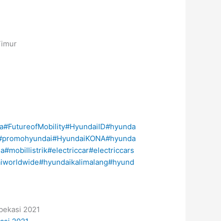
Timur
a
#FutureofMobility
#HyundaiID
#hyunda
#promohyundai
#HyundaiKONA
#hyunda
ia
#mobillistrik
#electriccar
#electriccars
iworldwide
#hyundaikalimalang
#hyund