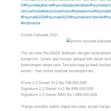
D
#hyundaijakarta
#hyundaijabodetabek
#hyundaipr
ctricvehicle
#electricvehicles
#bebasemisi
#Hyundai
#HyundaiUSA
#HyundaiAUS
#hyundaiworldwide
#hy
#indonesia
Cicilan Palisade 2021
The all-new PALISADE didesain dengan keterampilan
kompromi. Selalu ada inovasi sampai titik detail te
ketenangan tanpa cela. Tercipta bagi pribadi berbe
sehari – hari untuk sejenak bereksplorasi.
Prime 2.2 Diesel 4×2 Rp 788.000.000
Signature 2.2 Diesel 4×2 Rp 899.000.000
Signature 2.2 Diesel AWD Rp 1.089.000.000
*harga sewaktu waktu dapat berubah, acuan harga o