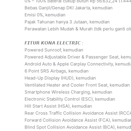
0% – 100% baterai cukup butuh Rp 56.632,24 (1.44
Bebas Ganjil/Genap DKI Jakarta, kemudian
Emisi 0%, kemudian
Pajak Tahunan hanya 3 Jutaan, kemudian
Perawatan Lebih Mudah & Murah (tdk perlu ganti ol
𝙁𝙄𝙏𝙐𝙍 𝙆𝙊𝙉𝘼 𝙀𝙇𝙀𝘾𝙏𝙍𝙄𝘾 :
Powered Sunroof, kemudian
Powered Adjustable Driver & Passenger Seat, kem
Android Auto & Apple Carplay Connectivity, kemud
6 Point SRS Airbags, kemudian
Head-Up Display (HUD), kemudian
Ventilated Heater and Cooler Front Seat, kemudian
Smartphone Wireless Charging, kemudian
Electronic Stability Control (ESC), kemudian
Hill Start Assist (HSA), kemudian
Rear Cross Traffic Collision Avoidance Assist (RCC
Forward Collision Avoidance Assist (FCA), kemudia
Blind Spot Collision Avoidance Assist (BCA), kemud