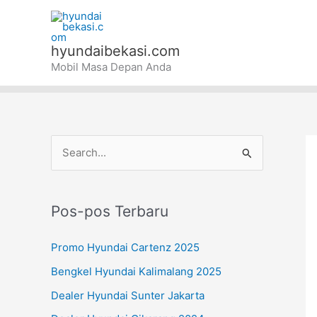
Lewati
ke
konten
hyundaibekasi.com
Mobil Masa Depan Anda
C
a
r
Pos-pos Terbaru
i
u
Promo Hyundai Cartenz 2025
n
Bengkel Hyundai Kalimalang 2025
t
Dealer Hyundai Sunter Jakarta
u