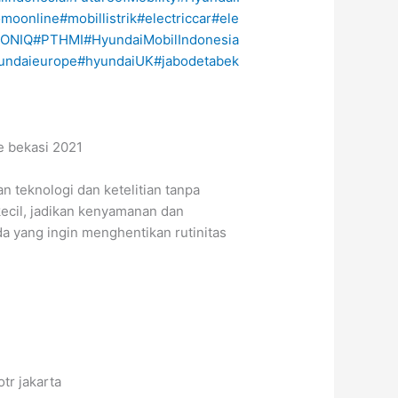
omoonline
#mobillistrik
#electriccar
#ele
IONIQ
#PTHMI
#HyundaiMobilIndonesia
undaieurope
#hyundaiUK
#jabodetabek
 teknologi dan ketelitian tanpa
rkecil, jadikan kenyamanan dan
da yang ingin menghentikan rutinitas
tr jakarta