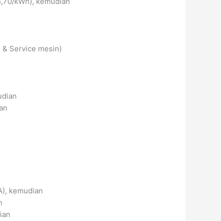
4,70/kWh), kemudian
i & Service mesin)
udian
ian
A), kemudian
n
ian