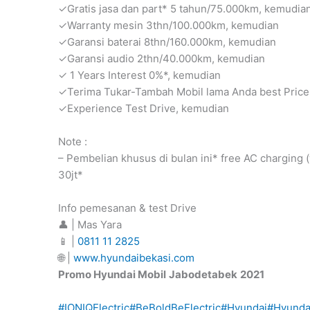
✓Gratis jasa dan part* 5 tahun/75.000km, kemudia
✓Warranty mesin 3thn/100.000km, kemudian
✓Garansi baterai 8thn/160.000km, kemudian
✓Garansi audio 2thn/40.000km, kemudian
✓ 1 Years Interest 0%*, kemudian
✓Terima Tukar-Tambah Mobil lama Anda best Price
✓Experience Test Drive, kemudian
Note :
– Pembelian khusus di bulan ini* free AC charging (w
30jt*
Info pemesanan & test Drive
👤 | Mas Yara
📱 |
0811 11 2825
🌐 |
www.hyundaibekasi.com
Promo Hyundai Mobil
Jabodetabek
2021
#IONIQElectric
#BeBoldBeElectric
#Hyundai
#Hyunda