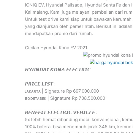
IONIQ EV, Hyundai Palisade, Hyundai Santa Fe dan 
Kalimalang. Kami juga melayani pembelian dari ru
Untuk test drive kami siap untuk bawakan kerumah
yang dianjurkan oleh pemerintah. Berikut ini adala
mendapatkan promo dari rumah.
Cicilan Hyundai Kona EV 2021
𝙃𝙔𝙐𝙉𝘿𝘼𝙄 𝙆𝙊𝙉𝘼 𝙀𝙇𝙀𝘾𝙏𝙍𝙄𝘾
𝙋𝙍𝙄𝘾𝙀 𝙇𝙄𝙎𝙏 :
ᴊᴀᴋᴀʀᴛᴀ | Signature Rp 697.000.000
ʙᴏᴅᴇᴛᴀʙᴇᴋ | Signature Rp 708.500.000
𝘽𝙀𝙉𝙀𝙁𝙄𝙏 𝙀𝙇𝙀𝘾𝙏𝙍𝙄𝘾 𝙑𝙀𝙃𝙄𝘾𝙇𝙀 :
5x lebih hemat dibanding mobil konvensional, kem
100% baterai bisa menempuh jarak 345 km, kemud