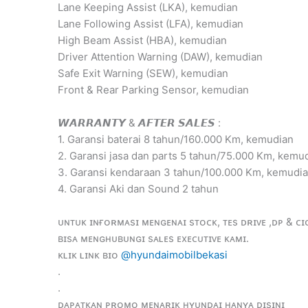
Lane Keeping Assist (LKA), kemudian
Lane Following Assist (LFA), kemudian
High Beam Assist (HBA), kemudian
Driver Attention Warning (DAW), kemudian
Safe Exit Warning (SEW), kemudian
Front & Rear Parking Sensor, kemudian
𝙒𝘼𝙍𝙍𝘼𝙉𝙏𝙔 & 𝘼𝙁𝙏𝙀𝙍 𝙎𝘼𝙇𝙀𝙎 :
1. Garansi baterai 8 tahun/160.000 Km, kemudian
2. Garansi jasa dan parts 5 tahun/75.000 Km, kemu
3. Garansi kendaraan 3 tahun/100.000 Km, kemudi
4. Garansi Aki dan Sound 2 tahun
ᴜɴᴛᴜᴋ ɪɴғᴏʀᴍᴀsɪ ᴍᴇɴɢᴇɴᴀɪ sᴛᴏᴄᴋ, ᴛᴇs ᴅʀɪᴠᴇ ,ᴅᴘ & ᴄɪ
ʙɪsᴀ ᴍᴇɴɢʜᴜʙᴜɴɢɪ sᴀʟᴇs ᴇxᴇᴄᴜᴛɪᴠᴇ ᴋᴀᴍɪ.
ᴋʟɪᴋ ʟɪɴᴋ ʙɪᴏ
@hyundaimobilbekasi
.
.
ᴅᴀᴘᴀᴛᴋᴀɴ ᴘʀᴏᴍᴏ ᴍᴇɴᴀʀɪᴋ ʜʏᴜɴᴅᴀɪ ʜᴀɴʏᴀ ᴅɪsɪɴɪ