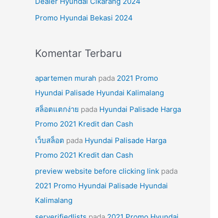
Dealer Hyundai Cikarang 2024
k
Promo Hyundai Bekasi 2024
:
Komentar Terbaru
apartemen murah
pada
2021 Promo
Hyundai Palisade Hyundai Kalimalang
สล็อตแตกง่าย
pada
Hyundai Palisade Harga
Promo 2021 Kredit dan Cash
เว็บสล็อต
pada
Hyundai Palisade Harga
Promo 2021 Kredit dan Cash
preview website before clicking link
pada
2021 Promo Hyundai Palisade Hyundai
Kalimalang
serverifiedlists
pada
2021 Promo Hyundai