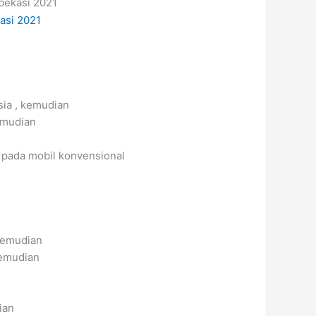
sia , kemudian
emudian
i pada mobil konvensional
kemudian
kemudian
ian