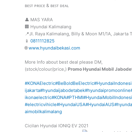
ʙᴇꜱᴛ ᴘʀɪᴄᴇ & ʙᴇꜱᴛ ᴅᴇᴀʟ
👤 MAS YARA
🏢 Hyundai Kalimalang
📍Jl. Raya Kalimalang, Billy & Moon M1/1A, Jakarta 
📱
0811112825
🌐
www.hyundaibekasi.com
More Info about best deal please DM,
(stock/colour/price,)
Promo Hyundai Mobil
Jabode
#KONAElectric
#BeBoldBeElectric
#HyundaiIndonesi
ijakarta
#hyundaijabodetabek
#hyundaipromoonline
ikonaelectric
#KONA
#PTHMI
#HyundaiMobilIndones
#electricvihicle
#HyundaiUSA
#HyundaiAUS
#hyunda
aimobilkalimalang
Cicilan Hyundai IONIQ EV 2021