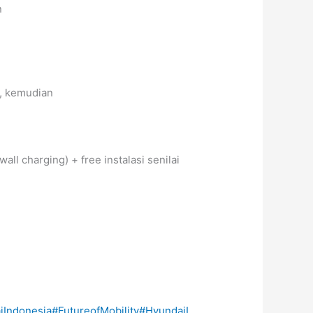
n
, kemudian
all charging) + free instalasi senilai
iIndonesia
#FutureofMobility
#HyundaiI