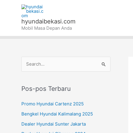
Lewati
ke
konten
hyundaibekasi.com
Mobil Masa Depan Anda
C
a
r
Pos-pos Terbaru
i
u
Promo Hyundai Cartenz 2025
n
Bengkel Hyundai Kalimalang 2025
t
Dealer Hyundai Sunter Jakarta
u