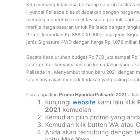
Kita memang tidak bisa berharap seluruh fasilita
Hyundai Palisade bisa di dapatkan dengan harga m
memang menentukan kualitas suatu produk. Jadi sa
merilis harga pasaran untuk Palisade dengan jangka
Prime, kemudian Rp 888.000.000,- bagi jenis Signat
jenis Signature 4WD dengan harga Rp 1,078 miliar.
Secara keseluruhan budget Rp 700 juta sampai Rp 
seluruh fitur kenyamanan dan kemudahan yang ak
Palisade ini. Menyambut tahun baru 2021 dengan m
sepertinya akan menjadi tindakan yang paling tepat
Cara dapatkan
Promo Hyundai Palisade 2021
adala
Kunjungi
website
kami lalu klik
2021
kemudian .
Kemudian pilih promo yang anda
Kemudian klik button WA atau Ca
Anda akan terhubung dengan tea
yaitu
Mas Yara
.