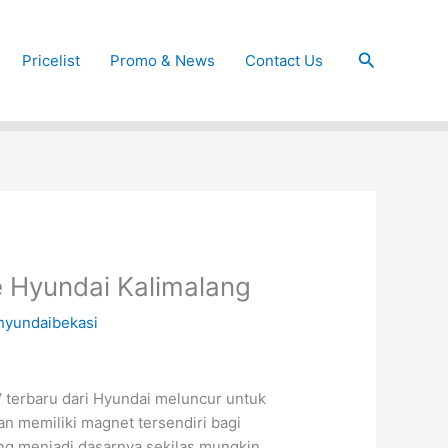
Cari
Pricelist
Promo & News
Contact Us
 Hyundai Kalimalang
hyundaibekasi
 terbaru dari Hyundai meluncur untuk
an memiliki magnet tersendiri bagi
ang menjadi dasarnya sekilas mungkin