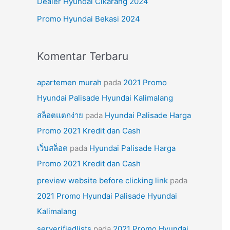
Dealer Hyundai Cikarang 2024
k
Promo Hyundai Bekasi 2024
:
Komentar Terbaru
apartemen murah
pada
2021 Promo
Hyundai Palisade Hyundai Kalimalang
สล็อตแตกง่าย
pada
Hyundai Palisade Harga
Promo 2021 Kredit dan Cash
เว็บสล็อต
pada
Hyundai Palisade Harga
Promo 2021 Kredit dan Cash
preview website before clicking link
pada
2021 Promo Hyundai Palisade Hyundai
Kalimalang
serverifiedlists
pada
2021 Promo Hyundai