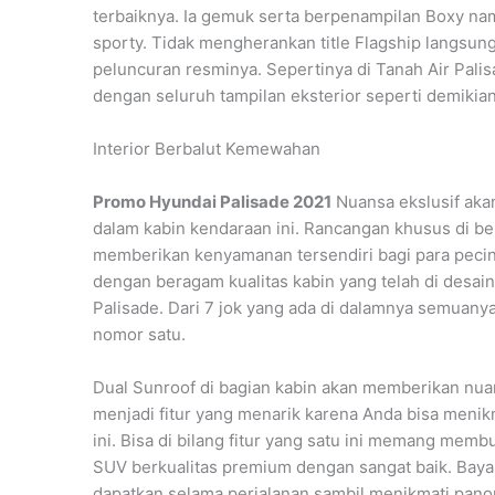
terbaiknya. Ia gemuk serta berpenampilan Boxy nam
sporty. Tidak mengherankan title Flagship langsung
peluncuran resminya. Sepertinya di Tanah Air Palis
dengan seluruh tampilan eksterior seperti demikian
Interior Berbalut Kemewahan
Promo Hyundai Palisade 2021
Nuansa ekslusif aka
dalam kabin kendaraan ini. Rancangan khusus di ber
memberikan kenyamanan tersendiri bagi para pecin
dengan beragam kualitas kabin yang telah di desain
Palisade. Dari 7 jok yang ada di dalamnya semuanya 
nomor satu.
Dual Sunroof di bagian kabin akan memberikan nua
menjadi fitur yang menarik karena Anda bisa menik
ini. Bisa di bilang fitur yang satu ini memang me
SUV berkualitas premium dengan sangat baik. Bay
dapatkan selama perjalanan sambil menikmati panor