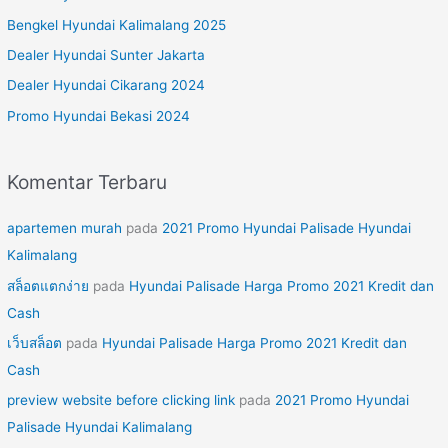
n
Bengkel Hyundai Kalimalang 2025
t
Dealer Hyundai Sunter Jakarta
u
Dealer Hyundai Cikarang 2024
k
Promo Hyundai Bekasi 2024
:
Komentar Terbaru
apartemen murah
pada
2021 Promo Hyundai Palisade Hyundai
Kalimalang
สล็อตแตกง่าย
pada
Hyundai Palisade Harga Promo 2021 Kredit dan
Cash
เว็บสล็อต
pada
Hyundai Palisade Harga Promo 2021 Kredit dan
Cash
preview website before clicking link
pada
2021 Promo Hyundai
Palisade Hyundai Kalimalang