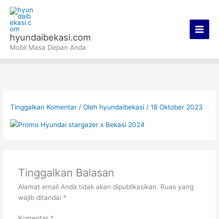
Lewati
Main
ke
Men
konten
hyundaibekasi.com
Mobil Masa Depan Anda
Tinggalkan Komentar
/ Oleh
hyundaibekasi
/
18 Oktober 2023
Tinggalkan Balasan
Alamat email Anda tidak akan dipublikasikan.
Ruas yang
wajib ditandai
*
Komentar
*