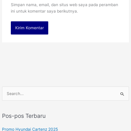
Simpan nama, email, dan situs web saya pada peramban
ini untuk komentar saya berikutnya.
C
a
r
Pos-pos Terbaru
i
u
Promo Hyundai Cartenz 2025