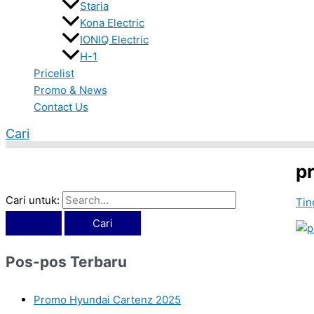
Staria
Kona Electric
IONIQ Electric
H-1
Pricelist
Promo & News
Contact Us
Cari
p
Cari untuk:
Tin
Pos-pos Terbaru
Promo Hyundai Cartenz 2025