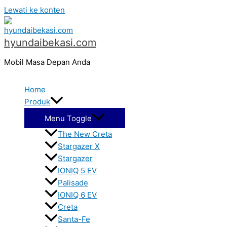
Lewati ke konten
hyundaibekasi.com
Mobil Masa Depan Anda
Home
Produk
Menu Toggle
The New Creta
Stargazer X
Stargazer
IONIQ 5 EV
Palisade
IONIQ 6 EV
Creta
Santa-Fe