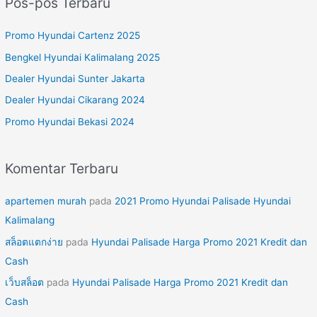
Pos-pos Terbaru
i
u
Promo Hyundai Cartenz 2025
n
Bengkel Hyundai Kalimalang 2025
t
Dealer Hyundai Sunter Jakarta
u
Dealer Hyundai Cikarang 2024
k
Promo Hyundai Bekasi 2024
:
Komentar Terbaru
apartemen murah
pada
2021 Promo Hyundai Palisade Hyundai
Kalimalang
สล็อตแตกง่าย
pada
Hyundai Palisade Harga Promo 2021 Kredit dan
Cash
เว็บสล็อต
pada
Hyundai Palisade Harga Promo 2021 Kredit dan
Cash