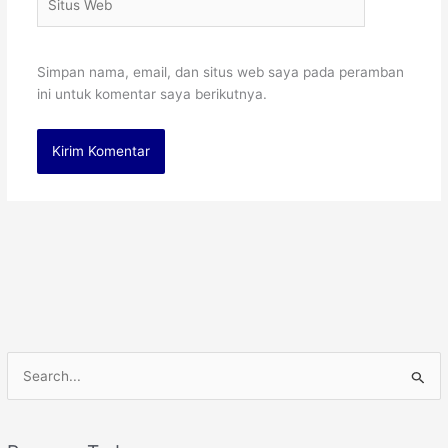
Web
Simpan nama, email, dan situs web saya pada peramban
ini untuk komentar saya berikutnya.
C
a
r