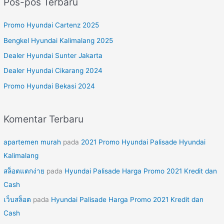
Pos-pos Terbaru
i
u
Promo Hyundai Cartenz 2025
n
Bengkel Hyundai Kalimalang 2025
t
Dealer Hyundai Sunter Jakarta
u
Dealer Hyundai Cikarang 2024
k
Promo Hyundai Bekasi 2024
:
Komentar Terbaru
apartemen murah
pada
2021 Promo Hyundai Palisade Hyundai
Kalimalang
สล็อตแตกง่าย
pada
Hyundai Palisade Harga Promo 2021 Kredit dan
Cash
เว็บสล็อต
pada
Hyundai Palisade Harga Promo 2021 Kredit dan
Cash