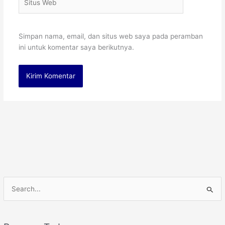
Web
Simpan nama, email, dan situs web saya pada peramban
ini untuk komentar saya berikutnya.
C
a
r