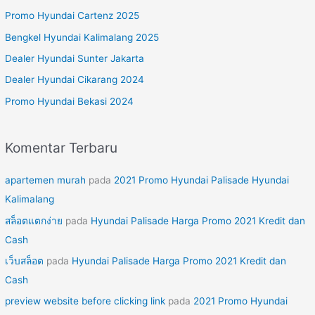
u
Promo Hyundai Cartenz 2025
n
Bengkel Hyundai Kalimalang 2025
t
Dealer Hyundai Sunter Jakarta
u
Dealer Hyundai Cikarang 2024
k
Promo Hyundai Bekasi 2024
:
Komentar Terbaru
apartemen murah
pada
2021 Promo Hyundai Palisade Hyundai
Kalimalang
สล็อตแตกง่าย
pada
Hyundai Palisade Harga Promo 2021 Kredit dan
Cash
เว็บสล็อต
pada
Hyundai Palisade Harga Promo 2021 Kredit dan
Cash
preview website before clicking link
pada
2021 Promo Hyundai