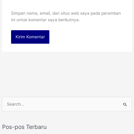
Simpan nama, email, dan situs web saya pada peramban
ini untuk komentar saya berikutnya.
C
a
r
Pos-pos Terbaru
i