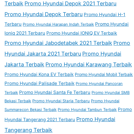
Terbaik
Promo Hyundai Depok 2021 Terbaru
Promo Hyundai Depok Terbaru
Promo Hyundai H-1
Terbaru
Promo Hyundai
Promo Hyundai Harapan Indah Terbaik
Ioniq 2021 Terbaru
Promo Hyundai IONIQ EV Terbaik
Promo Hyundai Jabodetabek 2021 Terbaik
Promo
Hyundai Jakarta 2021 Terbaru
Promo Hyundai
Jakarta Terbaik
Promo Hyundai Karawang Terbaik
Promo Hyundai Kona EV Terbaik
Promo Hyundai Mobil Terbaik
Promo Hyundai Palisade Terbaik
Promo Hyundai Pancoran
Promo Hyundai Santa Fe Terbaru
Terbaik
Promo Hyundai SMB
Bekasi Terbaik
Promo Hyundai Staria Terbaru
Promo Hyundai
Promo
Summarecon Bekasi Terbaik
Promo Hyundai Tambun Terbaik
Promo Hyundai
Hyundai Tangerang 2021 Terbaru
Tangerang Terbaik