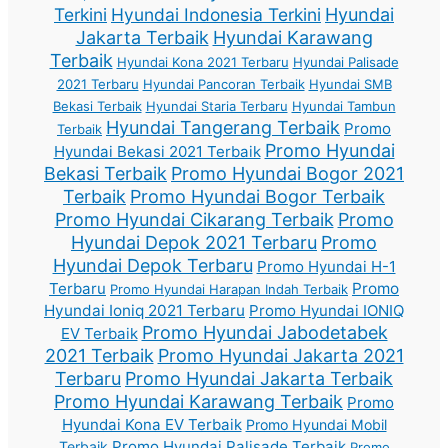
Terkini
Hyundai Indonesia Terkini
Hyundai
Jakarta Terbaik
Hyundai Karawang
Terbaik
Hyundai Kona 2021 Terbaru
Hyundai Palisade
2021 Terbaru
Hyundai Pancoran Terbaik
Hyundai SMB
Bekasi Terbaik
Hyundai Staria Terbaru
Hyundai Tambun
Hyundai Tangerang Terbaik
Promo
Terbaik
Promo Hyundai
Hyundai Bekasi 2021 Terbaik
Bekasi Terbaik
Promo Hyundai Bogor 2021
Terbaik
Promo Hyundai Bogor Terbaik
Promo Hyundai Cikarang Terbaik
Promo
Hyundai Depok 2021 Terbaru
Promo
Hyundai Depok Terbaru
Promo Hyundai H-1
Terbaru
Promo
Promo Hyundai Harapan Indah Terbaik
Hyundai Ioniq 2021 Terbaru
Promo Hyundai IONIQ
Promo Hyundai Jabodetabek
EV Terbaik
2021 Terbaik
Promo Hyundai Jakarta 2021
Terbaru
Promo Hyundai Jakarta Terbaik
Promo Hyundai Karawang Terbaik
Promo
Hyundai Kona EV Terbaik
Promo Hyundai Mobil
Promo Hyundai Palisade Terbaik
Terbaik
Promo