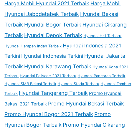
Harga Mobil Hyundai 2021 Terbaik
Harga Mobil
Hyundai Jabodetabek Terbaik
Hyundai Bekasi
Terbaik
Hyundai Bogor Terbaik
Hyundai Cikarang
Terbaik
Hyundai Depok Terbaik
Hyundai H-1 Terbaru
Hyundai Indonesia 2021
Hyundai Harapan Indah Terbaik
Terkini
Hyundai Indonesia Terkini
Hyundai Jakarta
Terbaik
Hyundai Karawang Terbaik
Hyundai Kona 2021
Terbaru
Hyundai Palisade 2021 Terbaru
Hyundai Pancoran Terbaik
Hyundai SMB Bekasi Terbaik
Hyundai Staria Terbaru
Hyundai Tambun
Hyundai Tangerang Terbaik
Promo Hyundai
Terbaik
Promo Hyundai Bekasi Terbaik
Bekasi 2021 Terbaik
Promo Hyundai Bogor 2021 Terbaik
Promo
Hyundai Bogor Terbaik
Promo Hyundai Cikarang