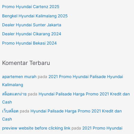
u
Promo Hyundai Cartenz 2025
n
Bengkel Hyundai Kalimalang 2025
t
Dealer Hyundai Sunter Jakarta
u
Dealer Hyundai Cikarang 2024
k
Promo Hyundai Bekasi 2024
:
Komentar Terbaru
apartemen murah
pada
2021 Promo Hyundai Palisade Hyundai
Kalimalang
สล็อตแตกง่าย
pada
Hyundai Palisade Harga Promo 2021 Kredit dan
Cash
เว็บสล็อต
pada
Hyundai Palisade Harga Promo 2021 Kredit dan
Cash
preview website before clicking link
pada
2021 Promo Hyundai