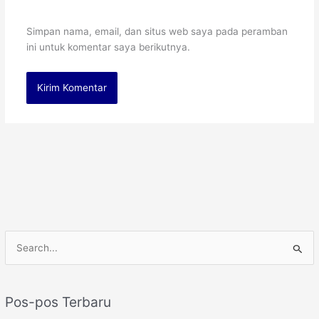
Simpan nama, email, dan situs web saya pada peramban
ini untuk komentar saya berikutnya.
C
a
r
Pos-pos Terbaru
i