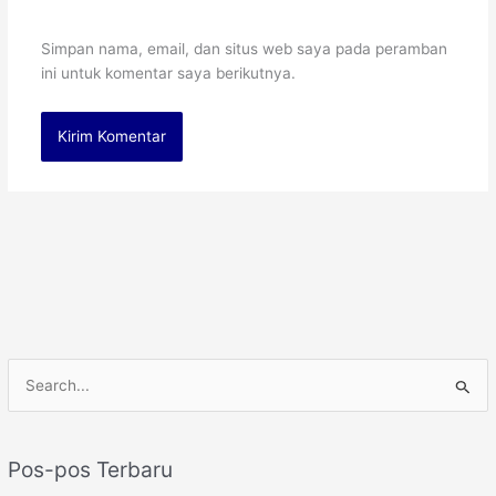
Simpan nama, email, dan situs web saya pada peramban
ini untuk komentar saya berikutnya.
C
a
r
Pos-pos Terbaru
i