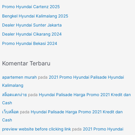
u
Promo Hyundai Cartenz 2025
n
Bengkel Hyundai Kalimalang 2025
t
Dealer Hyundai Sunter Jakarta
u
Dealer Hyundai Cikarang 2024
k
Promo Hyundai Bekasi 2024
:
Komentar Terbaru
apartemen murah
pada
2021 Promo Hyundai Palisade Hyundai
Kalimalang
สล็อตแตกง่าย
pada
Hyundai Palisade Harga Promo 2021 Kredit dan
Cash
เว็บสล็อต
pada
Hyundai Palisade Harga Promo 2021 Kredit dan
Cash
preview website before clicking link
pada
2021 Promo Hyundai