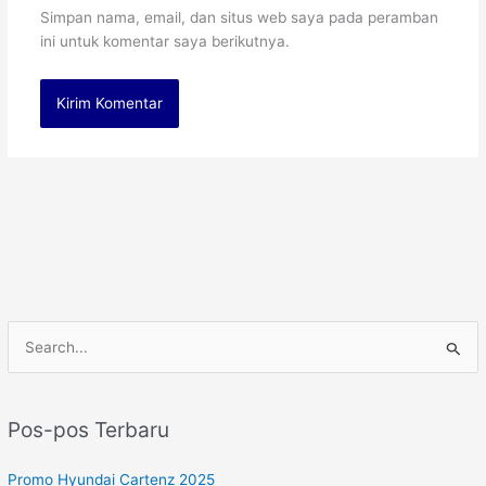
Simpan nama, email, dan situs web saya pada peramban
ini untuk komentar saya berikutnya.
C
a
r
Pos-pos Terbaru
i
u
Promo Hyundai Cartenz 2025