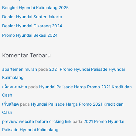
n
Bengkel Hyundai Kalimalang 2025
t
Dealer Hyundai Sunter Jakarta
u
Dealer Hyundai Cikarang 2024
k
Promo Hyundai Bekasi 2024
:
Komentar Terbaru
apartemen murah
pada
2021 Promo Hyundai Palisade Hyundai
Kalimalang
สล็อตแตกง่าย
pada
Hyundai Palisade Harga Promo 2021 Kredit dan
Cash
เว็บสล็อต
pada
Hyundai Palisade Harga Promo 2021 Kredit dan
Cash
preview website before clicking link
pada
2021 Promo Hyundai
Palisade Hyundai Kalimalang