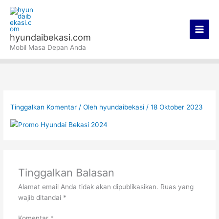
Lewati
Main
ke
Men
konten
hyundaibekasi.com
Mobil Masa Depan Anda
Tinggalkan Komentar
/ Oleh
hyundaibekasi
/
18 Oktober 2023
Tinggalkan Balasan
Alamat email Anda tidak akan dipublikasikan.
Ruas yang
wajib ditandai
*
Komentar
*