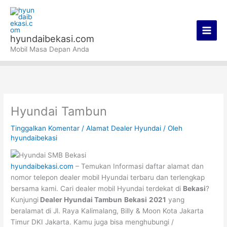
Lewati
Main
ke
Men
konten
hyundaibekasi.com
Mobil Masa Depan Anda
Hyundai Tambun
Tinggalkan Komentar
/
Alamat Dealer Hyundai
/ Oleh
hyundaibekasi
hyundaibekasi.com
– Temukan Informasi daftar alamat dan
nomor telepon dealer mobil Hyundai terbaru dan terlengkap
bersama kami. Cari dealer mobil Hyundai terdekat di
Bekasi
?
Kunjungi
Dealer Hyundai Tambun
Bekasi
2021
yang
beralamat di Jl. Raya Kalimalang, Billy & Moon Kota Jakarta
Timur DKI Jakarta. Kamu juga bisa menghubungi /