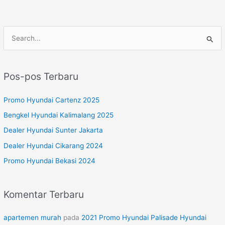
C
a
r
Pos-pos Terbaru
i
u
Promo Hyundai Cartenz 2025
n
Bengkel Hyundai Kalimalang 2025
t
Dealer Hyundai Sunter Jakarta
u
Dealer Hyundai Cikarang 2024
k
Promo Hyundai Bekasi 2024
:
Komentar Terbaru
apartemen murah
pada
2021 Promo Hyundai Palisade Hyundai