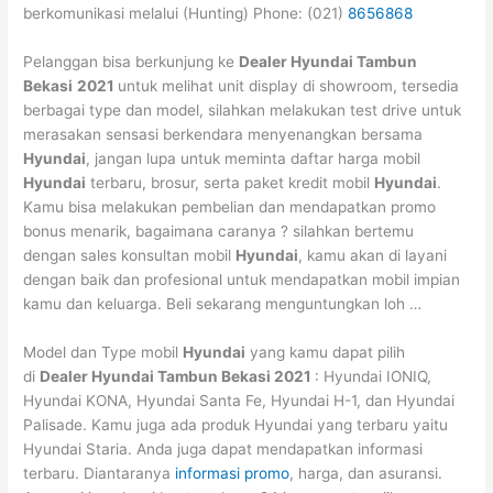
berkomunikasi melalui (Hunting) Phone: (021)
8656868
Pelanggan bisa berkunjung ke
Dealer Hyundai Tambun
Bekasi
2021
untuk melihat unit display di showroom, tersedia
berbagai type dan model, silahkan melakukan test drive untuk
merasakan sensasi berkendara menyenangkan bersama
Hyundai
, jangan lupa untuk meminta daftar harga mobil
Hyundai
terbaru, brosur, serta paket kredit mobil
Hyundai
.
Kamu bisa melakukan pembelian dan mendapatkan promo
bonus menarik, bagaimana caranya ? silahkan bertemu
dengan sales konsultan mobil
Hyundai
, kamu akan di layani
dengan baik dan profesional untuk mendapatkan mobil impian
kamu dan keluarga. Beli sekarang menguntungkan loh …
Model dan Type mobil
Hyundai
yang kamu dapat pilih
di
Dealer Hyundai Tambun
Bekasi
2021
: Hyundai IONIQ,
Hyundai KONA, Hyundai Santa Fe, Hyundai H-1, dan Hyundai
Palisade. Kamu juga ada produk Hyundai yang terbaru yaitu
Hyundai Staria. Anda juga dapat mendapatkan informasi
terbaru. Diantaranya
informasi promo
, harga, dan asuransi.