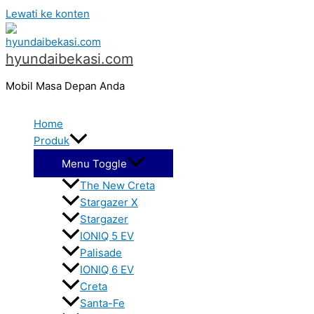
Lewati ke konten
hyundaibekasi.com
Mobil Masa Depan Anda
Home
Produk
Menu Toggle
The New Creta
Stargazer X
Stargazer
IONIQ 5 EV
Palisade
IONIQ 6 EV
Creta
Santa-Fe