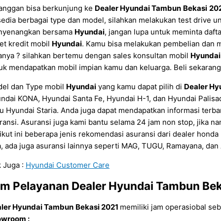
anggan bisa berkunjung ke
Dealer Hyundai Tambun
Bekasi
20
sedia berbagai type dan model, silahkan melakukan test drive 
nyenangkan bersama
Hyundai
, jangan lupa untuk meminta daft
et kredit mobil
Hyundai
. Kamu bisa melakukan pembelian dan 
anya ? silahkan bertemu dengan sales konsultan mobil
Hyundai
uk mendapatkan mobil impian kamu dan keluarga. Beli sekara
el dan Type mobil
Hyundai
yang kamu dapat pilih di
Dealer Hy
ndai KONA, Hyundai Santa Fe, Hyundai H-1, dan Hyundai Palisa
tu Hyundai Staria. Anda juga dapat mendapatkan informasi terba
ransi. Asuransi juga kami bantu selama 24 jam non stop, jika n
ikut ini beberapa jenis rekomendasi asuransi dari dealer honda b
a, ada juga asuransi lainnya seperti MAG, TUGU, Ramayana, dan
 Juga :
Hyundai Customer Care
am Pelayanan
Dealer Hyundai Tambun
Bek
ler Hyundai Tambun
Bekasi
2021
memiliki jam operasiobal seba
wroom :