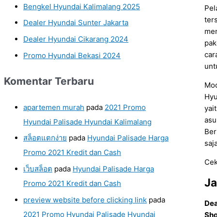
Bengkel Hyundai Kalimalang 2025
Pel
ter
Dealer Hyundai Sunter Jakarta
me
Dealer Hyundai Cikarang 2024
pak
car
Promo Hyundai Bekasi 2024
unt
Komentar Terbaru
Mod
Hyu
apartemen murah
pada
2021 Promo
yai
asu
Hyundai Palisade Hyundai Kalimalang
Ber
สล็อตแตกง่าย
pada
Hyundai Palisade Harga
saj
Promo 2021 Kredit dan Cash
Cek
เว็บสล็อต
pada
Hyundai Palisade Harga
J
Promo 2021 Kredit dan Cash
preview website before clicking link
pada
Dea
2021 Promo Hyundai Palisade Hyundai
Sho