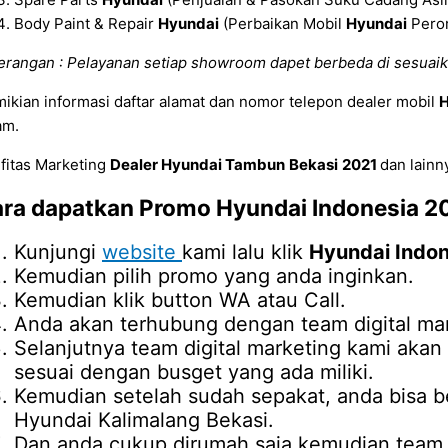
Body Paint & Repair
Hyundai
(Perbaikan Mobil
Hyundai
Peror
erangan : Pelayanan setiap showroom dapet berbeda di sesuaik
ikian informasi daftar alamat dan nomor telepon dealer mobil
H
am.
ifitas Marketing
Dealer Hyundai Tambun
Bekasi
2021
dan lainn
ra dapatkan Promo
Hyundai Indonesia 2
Kunjungi
website
kami lalu klik
Hyundai Indo
Kemudian pilih promo yang anda inginkan.
Kemudian klik button WA atau Call.
Anda akan terhubung dengan team digital mar
Selanjutnya team digital marketing kami ak
sesuai dengan busget yang ada miliki.
Kemudian setelah sudah sepakat, anda bisa b
Hyundai Kalimalang Bekasi.
Dan anda cukup dirumah saja kemudian team d