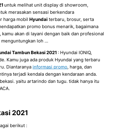
21
untuk melihat unit display di showroom,
untuk merasakan sensasi berkendara
ar harga mobil
Hyundai
terbaru, brosur, serta
mendapatkan promo bonus menarik, bagaimana
, kamu akan di layani dengan baik dan profesional
ng menguntungkan loh …
undai Tambun
Bekasi
2021
: Hyundai IONIQ,
de. Kamu juga ada produk Hyundai yang terbaru
ru. Diantaranya
informasi promo
, harga, dan
antinya terjadi kendala dengan kendaraan anda.
ekasi. yaitu artarindo dan tugu. tidak hanya itu
 ACA.
asi
2021
gai berikut :