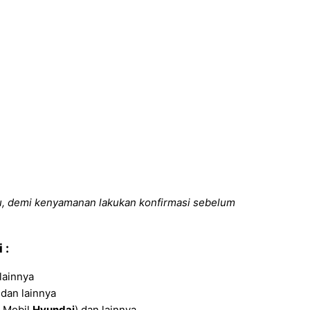
u, demi kenyamanan lakukan konfirmasi sebelum
 :
lainnya
dan lainnya
i Mobil
Hyundai
) dan lainnya