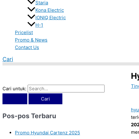
Staria
Kona Electric
IONIQ Electric
H-1
Pricelist
Promo & News
Contact Us
Cari
H
Tin
Cari untuk:
hyu
Pos-pos Terbaru
ter
20
men
Promo Hyundai Cartenz 2025