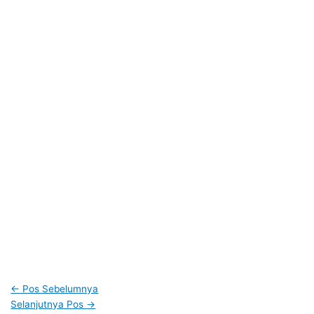
←
Pos Sebelumnya
Selanjutnya Pos
→