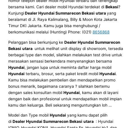
nomor telepon dealer mobil Hyundai terbaru dan terlengkap
bersama kami. Cari dealer mobil Hyundai terdekat di
Bekasi
?
Kunjungi
Dealer Hyundai Summarecon Bekasi
utara
yang
beralamat di Jl. Raya Kalimalang, Billy & Moon Kota Jakarta
Timur DKI Jakarta. Kamu juga bisa menghubungi /
berkomunikasi melalui (Hunting) Phone: (021)
8656868
Pelanggan bisa berkunjung ke
Dealer Hyundai Summarecon
Bekasi
utara
untuk melihat unit display di showroom, tersedia
berbagai type dan model, silahkan melakukan test drive untuk
merasakan sensasi berkendara menyenangkan bersama
Hyundai
, jangan lupa untuk meminta daftar harga mobil
Hyundai
terbaru, brosur, serta paket kredit mobil
Hyundai
.
Kamu bisa melakukan pembelian dan mendapatkan promo
bonus menarik, bagaimana caranya ? silahkan bertemu
dengan sales konsultan mobil
Hyundai
, kamu akan di layani
dengan baik dan profesional untuk mendapatkan mobil impian
kamu dan keluarga. Beli sekarang menguntungkan loh …
Model dan Type mobil
Hyundai
yang kamu dapat pilih
di
Dealer Hyundai Summarecon Bekasi
utara
: Hyundai
IONIQ, Hyundai KONA, Hyundai Santa Fe, Hyundai H-1, dan