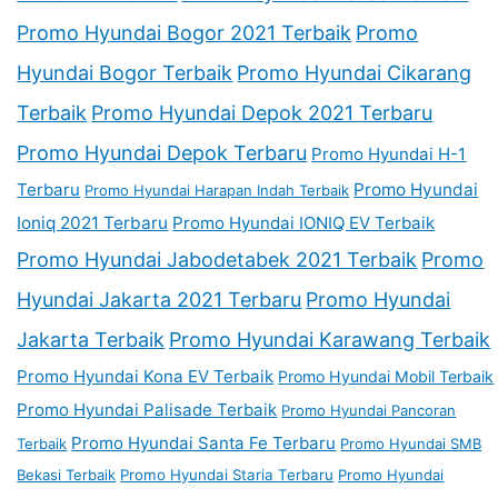
Promo Hyundai Bogor 2021 Terbaik
Promo
Hyundai Bogor Terbaik
Promo Hyundai Cikarang
Terbaik
Promo Hyundai Depok 2021 Terbaru
Promo Hyundai Depok Terbaru
Promo Hyundai H-1
Terbaru
Promo Hyundai
Promo Hyundai Harapan Indah Terbaik
Ioniq 2021 Terbaru
Promo Hyundai IONIQ EV Terbaik
Promo Hyundai Jabodetabek 2021 Terbaik
Promo
Hyundai Jakarta 2021 Terbaru
Promo Hyundai
Jakarta Terbaik
Promo Hyundai Karawang Terbaik
Promo Hyundai Kona EV Terbaik
Promo Hyundai Mobil Terbaik
Promo Hyundai Palisade Terbaik
Promo Hyundai Pancoran
Promo Hyundai Santa Fe Terbaru
Terbaik
Promo Hyundai SMB
Bekasi Terbaik
Promo Hyundai Staria Terbaru
Promo Hyundai