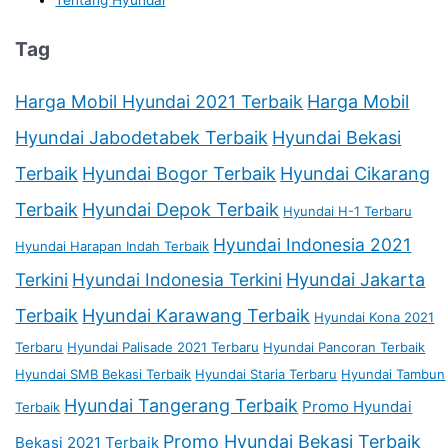
Tentang Hyundai
Tag
Harga Mobil Hyundai 2021 Terbaik
Harga Mobil
Hyundai Jabodetabek Terbaik
Hyundai Bekasi
Terbaik
Hyundai Bogor Terbaik
Hyundai Cikarang
Terbaik
Hyundai Depok Terbaik
Hyundai H-1 Terbaru
Hyundai Indonesia 2021
Hyundai Harapan Indah Terbaik
Terkini
Hyundai Indonesia Terkini
Hyundai Jakarta
Terbaik
Hyundai Karawang Terbaik
Hyundai Kona 2021
Terbaru
Hyundai Palisade 2021 Terbaru
Hyundai Pancoran Terbaik
Hyundai SMB Bekasi Terbaik
Hyundai Staria Terbaru
Hyundai Tambun
Hyundai Tangerang Terbaik
Promo Hyundai
Terbaik
Promo Hyundai Bekasi Terbaik
Bekasi 2021 Terbaik