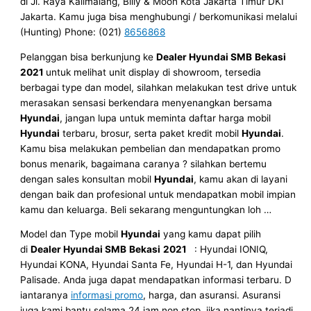
di Jl. Raya Kalimalang, Billy & Moon Kota Jakarta Timur DKI
Jakarta. Kamu juga bisa menghubungi / berkomunikasi melalui
(Hunting) Phone: (021)
8656868
Pelanggan bisa berkunjung ke
Dealer Hyundai SMB
Bekasi
2021
untuk melihat unit display di showroom, tersedia
berbagai type dan model, silahkan melakukan test drive untuk
merasakan sensasi berkendara menyenangkan bersama
Hyundai
, jangan lupa untuk meminta daftar harga mobil
Hyundai
terbaru, brosur, serta paket kredit mobil
Hyundai
.
Kamu bisa melakukan pembelian dan mendapatkan promo
bonus menarik, bagaimana caranya ? silahkan bertemu
dengan sales konsultan mobil
Hyundai
, kamu akan di layani
dengan baik dan profesional untuk mendapatkan mobil impian
kamu dan keluarga. Beli sekarang menguntungkan loh …
Model dan Type mobil
Hyundai
yang kamu dapat pilih
di
Dealer Hyundai SMB
Bekasi
2021
: Hyundai IONIQ,
Hyundai KONA, Hyundai Santa Fe, Hyundai H-1, dan Hyundai
Palisade. Anda juga dapat mendapatkan informasi terbaru. D
iantaranya
informasi promo
, harga, dan asuransi. Asuransi
juga kami bantu selama 24 jam non stop, jika nantinya terjadi