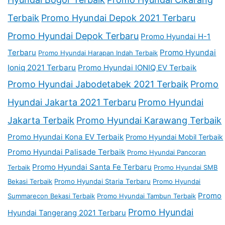
Terbaik
Promo Hyundai Depok 2021 Terbaru
Promo Hyundai Depok Terbaru
Promo Hyundai H-1
Terbaru
Promo Hyundai
Promo Hyundai Harapan Indah Terbaik
Ioniq 2021 Terbaru
Promo Hyundai IONIQ EV Terbaik
Promo Hyundai Jabodetabek 2021 Terbaik
Promo
Hyundai Jakarta 2021 Terbaru
Promo Hyundai
Jakarta Terbaik
Promo Hyundai Karawang Terbaik
Promo Hyundai Kona EV Terbaik
Promo Hyundai Mobil Terbaik
Promo Hyundai Palisade Terbaik
Promo Hyundai Pancoran
Promo Hyundai Santa Fe Terbaru
Terbaik
Promo Hyundai SMB
Bekasi Terbaik
Promo Hyundai Staria Terbaru
Promo Hyundai
Promo
Summarecon Bekasi Terbaik
Promo Hyundai Tambun Terbaik
Promo Hyundai
Hyundai Tangerang 2021 Terbaru