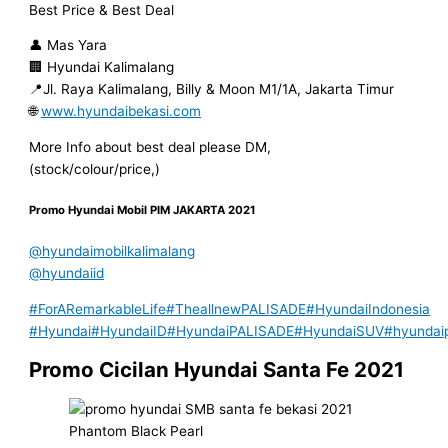
Best Price & Best Deal
👤 Mas Yara
🏢 Hyundai Kalimalang
📍Jl. Raya Kalimalang, Billy & Moon M1/1A, Jakarta Timur
🌐
www.hyundaibekasi.com
More Info about best deal please DM,
(stock/colour/price,)
Promo Hyundai Mobil
PIM JAKARTA
2021
@hyundaimobilkalimalang
@hyundaiid
#ForARemarkableLife
#TheallnewPALISADE
#HyundaiIndonesia
#Hyundai
#HyundaiID
#HyundaiPALISADE
#HyundaiSUV
#hyundai
Promo Cicilan Hyundai Santa Fe 2021
Phantom Black Pearl