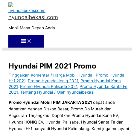
Main
Lewati
Ketik
Name*
Email*
Situs
C
Menu
ke
di
Web
a
konten
hyundaibekasi.com
sini..
r
Mobil Masa Depan Anda
i
u
n
t
u
Hyundai PIM 2021 Promo
k
Tinggalkan Komentar
/
Harga Mobil Hyundai
,
Promo Hyundai
:
H-1 2021
,
Promo Hyundai Ioniq 2021
,
Promo Hyundai Kona
2021
,
Promo Hyundai Palisade 2021
,
Promo Hyundai Santa Fe
2021
,
Tentang Hyundai
/ Oleh
hyundaibekasi
Promo Hyundai Mobil
PIM
JAKARTA 2021
dapat anda
dapatkan dengan Diskon Besar, Promo Dp Murah dan
Angsuran Terjangkau. Dapatkan Promo Hyundai Kona EV,
Hyundai IONIQ EV, Hyundai Palisade, Hyundai Santa Fe dan
Hyundai H-1 hanya di Hyundai Kalimalang. Kami juga melayani