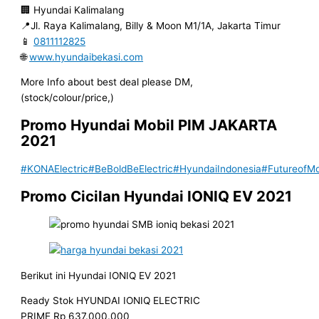
🏢 Hyundai Kalimalang
📍Jl. Raya Kalimalang, Billy & Moon M1/1A, Jakarta Timur
📱
0811112825
🌐
www.hyundaibekasi.com
More Info about best deal please DM,
(stock/colour/price,)
Promo Hyundai Mobil
PIM JAKARTA
2021
#KONAElectric
#BeBoldBeElectric
#HyundaiIndonesia
#FutureofMob
Promo Cicilan Hyundai IONIQ EV 2021
Berikut ini Hyundai IONIQ EV 2021
Ready Stok HYUNDAI IONIQ ELECTRIC
PRIME Rp 637.000.000