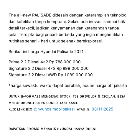
The all-new PALISADE didesain dengan keterampilan teknologi
dan ketelitian tanpa kompromi. Selalu ada inovasi sampai titik
detail terkecil, jadikan kenyamanan dan ketenangan tanpa
cela. Tercipta bagi pribadi berbeda yang ingin menghentikan
rutinitas sehari – hari untuk sejenak bereksplorasi.
Berikut ini harga Hyundai Palisade 2021 :
Prime 2.2 Diesel 4×2 Rp 788.000.000
Signature 2.2 Diesel 4×2 Rp 899.000.000
Signature 2.2 Diesel AWD Rp 1.089.000.000
*harga sewaktu waktu dapat berubah, acuan harga otr jakarta
ᴜɴᴛᴜᴋ ɪɴғᴏʀᴍᴀsɪ ᴍᴇɴɢᴇɴᴀɪ sᴛᴏᴄᴋ, ᴛᴇs ᴅʀɪᴠᴇ ,ᴅᴘ & ᴄɪᴄɪʟᴀɴ. ʙɪsᴀ
ᴍᴇɴɢʜᴜʙᴜɴɢɪ sᴀʟᴇs ᴄᴏɴsᴜʟᴛᴀɴᴛ ᴋᴀᴍɪ.
ᴋʟɪᴋ ʟɪɴᴋ ʙɪᴏ
@hyundaimobilbekasi
ᴀᴛᴀᴜ 📱
0811112825
.
.
ᴅᴀᴘᴀᴛᴋᴀɴ ᴘʀᴏᴍᴏ ᴍᴇɴᴀʀɪᴋ ʜʏᴜɴᴅᴀɪ ʜᴀɴʏᴀ ᴅɪsɪɴɪ