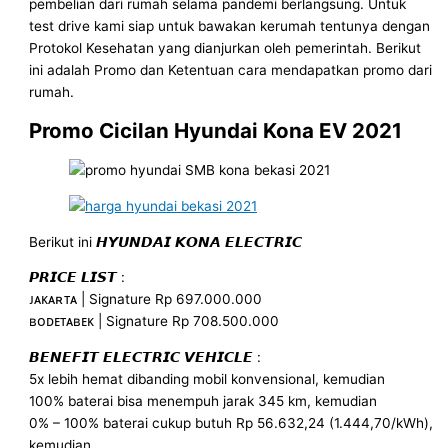
pembelian dari rumah selama pandemi berlangsung. Untuk
test drive kami siap untuk bawakan kerumah tentunya dengan
Protokol Kesehatan yang dianjurkan oleh pemerintah. Berikut
ini adalah Promo dan Ketentuan cara mendapatkan promo dari
rumah.
Promo Cicilan Hyundai Kona EV 2021
Berikut ini 𝙃𝙔𝙐𝙉𝘿𝘼𝙄 𝙆𝙊𝙉𝘼 𝙀𝙇𝙀𝘾𝙏𝙍𝙄𝘾
𝙋𝙍𝙄𝘾𝙀 𝙇𝙄𝙎𝙏 :
ᴊᴀᴋᴀʀᴛᴀ | Signature Rp 697.000.000
ʙᴏᴅᴇᴛᴀʙᴇᴋ | Signature Rp 708.500.000
𝘽𝙀𝙉𝙀𝙁𝙄𝙏 𝙀𝙇𝙀𝘾𝙏𝙍𝙄𝘾 𝙑𝙀𝙃𝙄𝘾𝙇𝙀 :
5x lebih hemat dibanding mobil konvensional, kemudian
100% baterai bisa menempuh jarak 345 km, kemudian
0% – 100% baterai cukup butuh Rp 56.632,24 (1.444,70/kWh),
kemudian