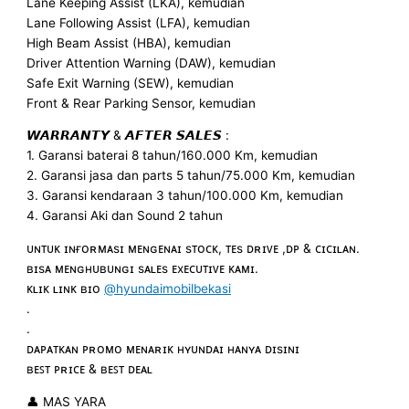
Lane Keeping Assist (LKA), kemudian
Lane Following Assist (LFA), kemudian
High Beam Assist (HBA), kemudian
Driver Attention Warning (DAW), kemudian
Safe Exit Warning (SEW), kemudian
Front & Rear Parking Sensor, kemudian
𝙒𝘼𝙍𝙍𝘼𝙉𝙏𝙔 & 𝘼𝙁𝙏𝙀𝙍 𝙎𝘼𝙇𝙀𝙎 :
1. Garansi baterai 8 tahun/160.000 Km, kemudian
2. Garansi jasa dan parts 5 tahun/75.000 Km, kemudian
3. Garansi kendaraan 3 tahun/100.000 Km, kemudian
4. Garansi Aki dan Sound 2 tahun
ᴜɴᴛᴜᴋ ɪɴғᴏʀᴍᴀsɪ ᴍᴇɴɢᴇɴᴀɪ sᴛᴏᴄᴋ, ᴛᴇs ᴅʀɪᴠᴇ ,ᴅᴘ & ᴄɪᴄɪʟᴀɴ.
ʙɪsᴀ ᴍᴇɴɢʜᴜʙᴜɴɢɪ sᴀʟᴇs ᴇxᴇᴄᴜᴛɪᴠᴇ ᴋᴀᴍɪ.
ᴋʟɪᴋ ʟɪɴᴋ ʙɪᴏ
@hyundaimobilbekasi
.
.
ᴅᴀᴘᴀᴛᴋᴀɴ ᴘʀᴏᴍᴏ ᴍᴇɴᴀʀɪᴋ ʜʏᴜɴᴅᴀɪ ʜᴀɴʏᴀ ᴅɪsɪɴɪ
ʙᴇꜱᴛ ᴘʀɪᴄᴇ & ʙᴇꜱᴛ ᴅᴇᴀʟ
👤 MAS YARA