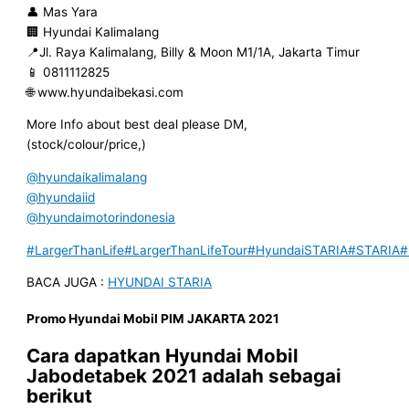
👤 Mas Yara
🏢 Hyundai Kalimalang
📍Jl. Raya Kalimalang, Billy & Moon M1/1A, Jakarta Timur
📱 0811112825
🌐 www.hyundaibekasi.com
More Info about best deal please DM,
(stock/colour/price,)
@hyundaikalimalang
@hyundaiid
@hyundaimotorindonesia
#LargerThanLife
#LargerThanLifeTour
#HyundaiSTARIA
#STARIA
#
BACA JUGA :
HYUNDAI STARIA
Promo
Hyundai Mobil
PIM JAKARTA
2021
Cara dapatkan
Hyundai Mobil
Jabodetabek
2021
adalah sebagai
berikut