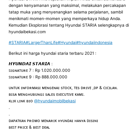
dengan kenyamanan yang maksimal, melakukan percakapan
tatap muka yang menyenangkan selama perjalanan, sambil
menikmati momen-momen yang memperkaya hidup Anda.
Kemudian Eksplorasi tentang Hyundai STARIA selengkapnya di
hyundaibekasi.com
#STARIA
#LargerThanLife
#Hyundai
#hyundaiindonesia
Berikut ini harga hyundai staria terbaru 2021 :
𝙃𝙔𝙐𝙉𝘿𝘼𝙄 𝙎𝙏𝘼𝙍𝙄𝘼 :
ꜱɪɢɴᴀᴛᴜʀᴇ 7 : Rp 1.020.000.000
ꜱɪɢɴᴀᴛᴜʀᴇ 9 : Rp 888.000.000
ᴜɴᴛᴜᴋ ɪɴғᴏʀᴍᴀsɪ ᴍᴇɴɢᴇɴᴀɪ sᴛᴏᴄᴋ, ᴛᴇs ᴅʀɪᴠᴇ ,ᴅᴘ & ᴄɪᴄɪʟᴀɴ.
ʙɪsᴀ ᴍᴇɴɢʜᴜʙᴜɴɢɪ sᴀʟᴇs ᴇxᴇᴄᴜᴛɪᴠᴇ ᴋᴀᴍɪ.
ᴋʟɪᴋ ʟɪɴᴋ ʙɪᴏ
@hyundaimobilbekasi
.
.
ᴅᴀᴘᴀᴛᴋᴀɴ ᴘʀᴏᴍᴏ ᴍᴇɴᴀʀɪᴋ ʜʏᴜɴᴅᴀɪ ʜᴀɴʏᴀ ᴅɪsɪɴɪ
ʙᴇꜱᴛ ᴘʀɪᴄᴇ & ʙᴇꜱᴛ ᴅᴇᴀʟ