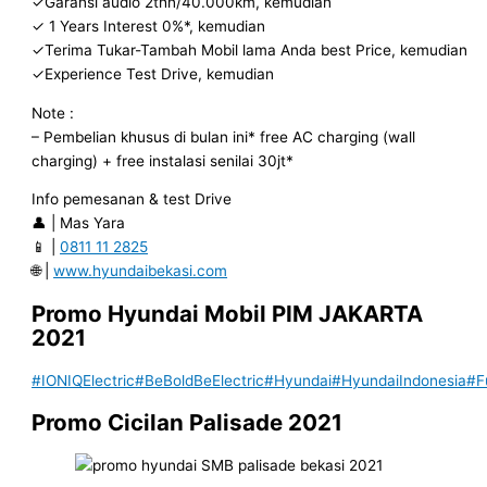
✓Garansi audio 2thn/40.000km, kemudian
✓ 1 Years Interest 0%*, kemudian
✓Terima Tukar-Tambah Mobil lama Anda best Price, kemudian
✓Experience Test Drive, kemudian
Note :
– Pembelian khusus di bulan ini* free AC charging (wall
charging) + free instalasi senilai 30jt*
Info pemesanan & test Drive
👤 | Mas Yara
📱 |
0811 11 2825
🌐 |
www.hyundaibekasi.com
Promo Hyundai Mobil
PIM JAKARTA
2021
#IONIQElectric
#BeBoldBeElectric
#Hyundai
#HyundaiIndonesia
#F
Promo Cicilan Palisade 2021