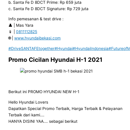
b. Santa Fe D 8DCT Prime: Rp 659 juta
c. Santa Fe D 8DCT Signature: Rp 729 juta
Info pemesanan & test drive :
👤 | Mas Yara
📱 |
0811112825
🌐 |
www.hyundaibekasi.com
#DriveSANTAFEtogether
#Hyundai
#HyundaiIndonesia
#FutureofMo
Promo Cicilan Hyundai H-1 2021
Berikut ini PROMO HYUNDAI NEW H-1
Hello Hyundai Lovers
Dapatkan Special Promo Terbaik, Harga Terbaik & Pelayanan
Terbaik dari kami….
HANYA DISINI YAA…. sebagai berikut