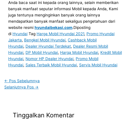
Anda baca saat ini kepada orang lainnya, selain memberikan
banyak manfaat seputar informasi Mobil kepada Anda, Kami
juga tentunya menginginkan banyak orang lainnya
mendapatkan banyak manfaat sekaligus pengetahuan dari
website resmi
hyundaibekasi.com
.Diposting
di
Hyundai
Tag
Harga Mobil Hyundai 2021
,
Promo Hyundai
Jakarta
,
Bengkel Mobil Hyundai
,
Cashback Mobil
Hyundai
,
Dealer Hyundai Terdekat
,
Dealer Resmi Mobil
Hyundai
,
DP Mobil Hyundai
,
Harga Mobil Hyundai
,
Kredit Mobil
Hyundai
,
Nomor HP Dealer Hyundai
,
Promo Mobil
Hyundai
,
Sales Terbaik Mobil Hyundai
,
Servis Mobil Hyundai
←
Pos Sebelumnya
Selanjutnya Pos
→
Tinggalkan Komentar