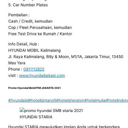
5. Car Number Plates
Pembelian :
Cash / Credit, kemudian
Cop / Fleet Perusahaan, kemudian
Free Test Drive ke Rumah / Kantor
Info Detail, Hub :
HYUNDAI MOBIL Kalimalang
Jl. Raya Kalimalang, Billy & Moon, M1/1A, Jakarta Timur, 13450
Mas Yara
Phone :
0811112825
visit :
www.hyundaibekasi.com
Promo Hyundai Mobil
PIM JAKARTA
2021
#hyundaiid
#hotelbintang5
#hotelsheraton
#hotelmulia
#hotelindon
HYUNDAI STARIA
Hyundai STARIA mewujudkan impian Anda untuk berkendara