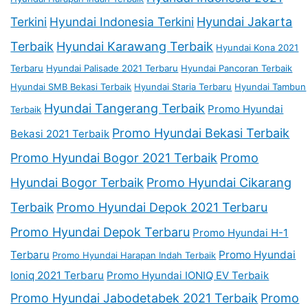
Terkini
Hyundai Indonesia Terkini
Hyundai Jakarta
Terbaik
Hyundai Karawang Terbaik
Hyundai Kona 2021
Terbaru
Hyundai Palisade 2021 Terbaru
Hyundai Pancoran Terbaik
Hyundai SMB Bekasi Terbaik
Hyundai Staria Terbaru
Hyundai Tambun
Hyundai Tangerang Terbaik
Promo Hyundai
Terbaik
Promo Hyundai Bekasi Terbaik
Bekasi 2021 Terbaik
Promo Hyundai Bogor 2021 Terbaik
Promo
Hyundai Bogor Terbaik
Promo Hyundai Cikarang
Terbaik
Promo Hyundai Depok 2021 Terbaru
Promo Hyundai Depok Terbaru
Promo Hyundai H-1
Terbaru
Promo Hyundai
Promo Hyundai Harapan Indah Terbaik
Ioniq 2021 Terbaru
Promo Hyundai IONIQ EV Terbaik
Promo Hyundai Jabodetabek 2021 Terbaik
Promo