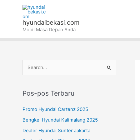
Lewati
ke
konten
hyundaibekasi.com
Mobil Masa Depan Anda
C
a
r
Pos-pos Terbaru
i
u
Promo Hyundai Cartenz 2025
n
Bengkel Hyundai Kalimalang 2025
t
Dealer Hyundai Sunter Jakarta
u