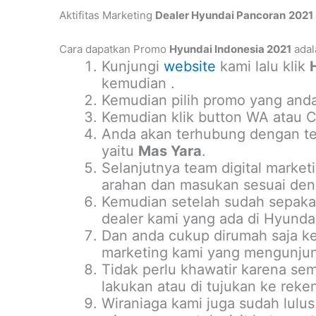
Aktifitas Marketing
Dealer Hyundai Pancoran
2021
Cara dapatkan Promo
Hyundai Indonesia 2021
adal
Kunjungi
website
kami lalu klik
kemudian .
Kemudian pilih promo yang anda
Kemudian klik button WA atau Ca
Anda akan terhubung dengan tea
yaitu
Mas Yara
.
Selanjutnya team digital marke
arahan dan masukan sesuai deng
Kemudian setelah sudah sepakat
dealer kami yang ada di Hyundai
Dan anda cukup dirumah saja ke
marketing kami yang mengunjun
Tidak perlu khawatir karena se
lakukan atau di tujukan ke reke
Wiraniaga kami juga sudah lulus 