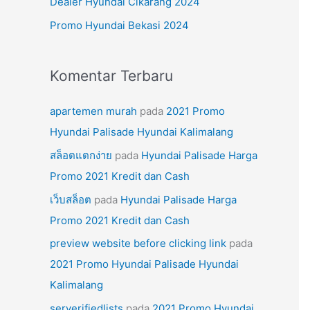
Dealer Hyundai Cikarang 2024
k
Promo Hyundai Bekasi 2024
:
Komentar Terbaru
apartemen murah
pada
2021 Promo
Hyundai Palisade Hyundai Kalimalang
สล็อตแตกง่าย
pada
Hyundai Palisade Harga
Promo 2021 Kredit dan Cash
เว็บสล็อต
pada
Hyundai Palisade Harga
Promo 2021 Kredit dan Cash
preview website before clicking link
pada
2021 Promo Hyundai Palisade Hyundai
Kalimalang
serverifiedlists
pada
2021 Promo Hyundai