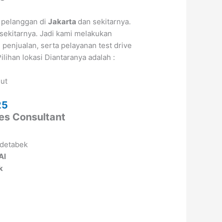
 pelanggan di
Jakarta
dan sekitarnya.
sekitarnya. Jadi kami melakukan
enjualan, serta pelayanan test drive
Pilihan lokasi Diantaranya adalah :
jut
a
25
les Consultant
AI
k