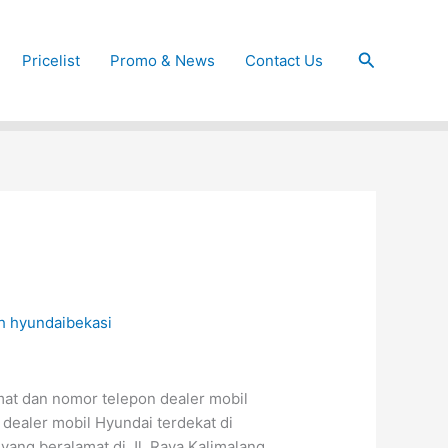
Cari
Pricelist
Promo & News
Contact Us
eh
hyundaibekasi
mat dan nomor telepon dealer mobil
 dealer mobil Hyundai terdekat di
yang beralamat di Jl. Raya Kalimalang,