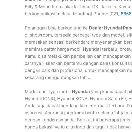
Billy & Moon Kota Jakarta Timur DKI Jakarta. Kamu
berkomunikasi melalui (Hunting) Phone: (021)
8656
Pelanggan bisa berkunjung ke
Dealer Hyundai Pan
di showroom, tersedia berbagai type dan model, si
merasakan sensasi berkendara menyenangkan be
meminta daftar harga mobil
Hyundai
terbaru, brosu
Kamu bisa melakukan pembelian dan mendapatkan
caranya ? silahkan bertemu dengan sales konsulta
dengan baik dan profesional untuk mendapatkan mob
sekarang menguntungkan loh …
Model dan Type mobil
Hyundai
yang kamu dapat pil
Hyundai IONIQ, Hyundai KONA, Hyundai Santa Fe, H
Anda juga dapat mendapatkan informasi terbaru. D 
asuransi. Asuransi juga kami bantu selama 24 jam no
dengan kendaraan anda. Berikut ini beberapa jenis
honda bekasi. yaitu artarindo dan tugu. tidak hanya 