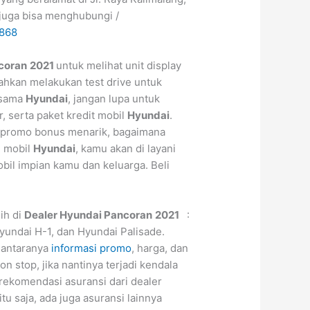
 juga bisa menghubungi /
868
coran
2021
untuk melihat unit display
lahkan melakukan test drive untuk
rsama
Hyundai
, jangan lupa untuk
r, serta paket kredit mobil
Hyundai
.
 promo bonus menarik, bagaimana
n mobil
Hyundai
, kamu akan di layani
il impian kamu dan keluarga. Beli
ih di
Dealer Hyundai Pancoran
2021
:
yundai H-1, dan Hyundai Palisade.
iantaranya
informasi promo
, harga, dan
n stop, jika nantinya terjadi kendala
 rekomendasi asuransi dari dealer
itu saja, ada juga asuransi lainnya