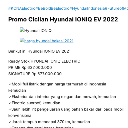
#KONAElectric
#BeBoldBeElectric
#HyundaiIndonesia
#FutureofMob
Promo Cicilan Hyundai IONIQ EV 2022
Berikut ini Hyundai IONIQ EV 2021
Ready Stok HYUNDAI IONIQ ELECTRIC
PRIME Rp 637.000.000
SIGNATURE Rp 677.000.000
✓Mobil full listrik dengan harga termurah di Indonesia ,
kemudian
✓Eksterior dan interior yang elegan dan mewah, kemudian
✓Electric sunroof, kemudian
✓Jauh lebih irit pengeluaran uang bahan bakar dari pada mobil
konvensional
✓Jarak tempuh mencapai 370km, kemudian
✓Tenaga dan torsi besar, kemudian