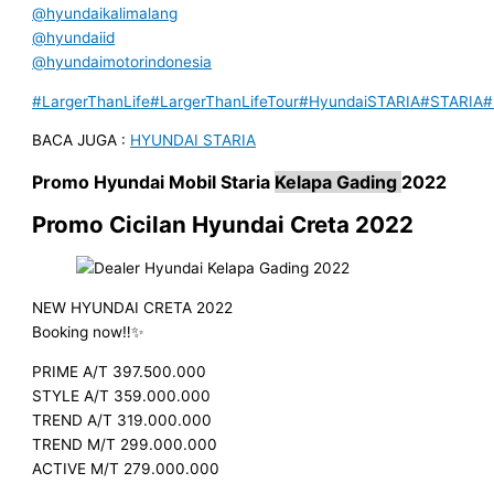
@hyundaikalimalang
@hyundaiid
@hyundaimotorindonesia
#LargerThanLife
#LargerThanLifeTour
#HyundaiSTARIA
#STARIA
#
BACA JUGA :
HYUNDAI STARIA
Promo
Hyundai Mobil
Staria
Kelapa Gading
2022
Promo Cicilan Hyundai Creta
2022
NEW HYUNDAI CRETA 2022
Booking now‼️✨
PRIME A/T 397.500.000
STYLE A/T 359.000.000
TREND A/T 319.000.000
TREND M/T 299.000.000
ACTIVE M/T 279.000.000