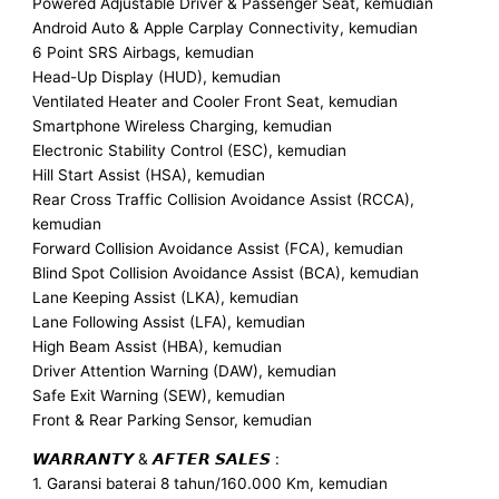
Powered Adjustable Driver & Passenger Seat, kemudian
Android Auto & Apple Carplay Connectivity, kemudian
6 Point SRS Airbags, kemudian
Head-Up Display (HUD), kemudian
Ventilated Heater and Cooler Front Seat, kemudian
Smartphone Wireless Charging, kemudian
Electronic Stability Control (ESC), kemudian
Hill Start Assist (HSA), kemudian
Rear Cross Traffic Collision Avoidance Assist (RCCA),
kemudian
Forward Collision Avoidance Assist (FCA), kemudian
Blind Spot Collision Avoidance Assist (BCA), kemudian
Lane Keeping Assist (LKA), kemudian
Lane Following Assist (LFA), kemudian
High Beam Assist (HBA), kemudian
Driver Attention Warning (DAW), kemudian
Safe Exit Warning (SEW), kemudian
Front & Rear Parking Sensor, kemudian
𝙒𝘼𝙍𝙍𝘼𝙉𝙏𝙔 & 𝘼𝙁𝙏𝙀𝙍 𝙎𝘼𝙇𝙀𝙎 :
1. Garansi baterai 8 tahun/160.000 Km, kemudian