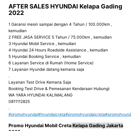
AFTER SALES HYUNDAI Kelapa Gading
2022
1 Garansi mesin sampai dengan 4 Tahun / 100.000km ,
kemudian
2 FREE JASA SERVICE 5 Tahun / 75.000km , kemudian
3 Hyundai Mobil Service , kemudian
4 Hyundai 24 Hours Roadside Assistance , kemudian
5 Hyundai Booking Service , kemudian
6 Layanan Service di Rumah (Home Service)
7 Layanan Hyundai datang kemana saja
.
Layanan Test Drive Kemana Saja
Booking Test Drive & Pemesanan Kendaraan Hubungi:
WA YARA HYUNDAI KALIMALANG
0811112825
.
#promohyundai
#hyundaicreta
#promohyundaicreta
#promohyunda
Promo
Hyundai Mobil
Creta
Kelapa Gading
Jakarta