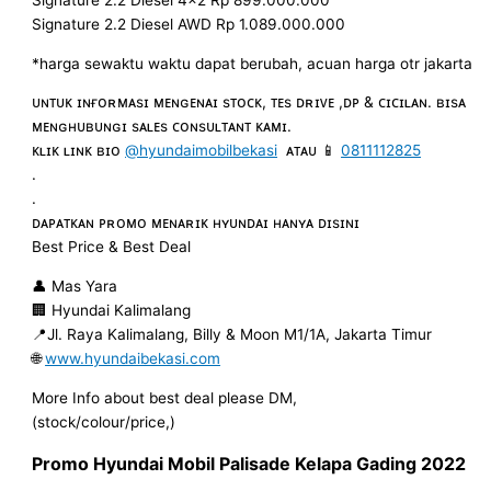
Signature 2.2 Diesel 4×2 Rp 899.000.000
Signature 2.2 Diesel AWD Rp 1.089.000.000
*harga sewaktu waktu dapat berubah, acuan harga otr jakarta
ᴜɴᴛᴜᴋ ɪɴғᴏʀᴍᴀsɪ ᴍᴇɴɢᴇɴᴀɪ sᴛᴏᴄᴋ, ᴛᴇs ᴅʀɪᴠᴇ ,ᴅᴘ & ᴄɪᴄɪʟᴀɴ. ʙɪsᴀ
ᴍᴇɴɢʜᴜʙᴜɴɢɪ sᴀʟᴇs ᴄᴏɴsᴜʟᴛᴀɴᴛ ᴋᴀᴍɪ.
ᴋʟɪᴋ ʟɪɴᴋ ʙɪᴏ
@hyundaimobilbekasi
ᴀᴛᴀᴜ 📱
0811112825
.
.
ᴅᴀᴘᴀᴛᴋᴀɴ ᴘʀᴏᴍᴏ ᴍᴇɴᴀʀɪᴋ ʜʏᴜɴᴅᴀɪ ʜᴀɴʏᴀ ᴅɪsɪɴɪ
Best Price & Best Deal
👤 Mas Yara
🏢 Hyundai Kalimalang
📍Jl. Raya Kalimalang, Billy & Moon M1/1A, Jakarta Timur
🌐
www.hyundaibekasi.com
More Info about best deal please DM,
(stock/colour/price,)
Promo Hyundai Mobil
Palisade
Kelapa Gading
2022