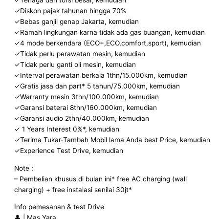
✓Diskon pajak tahunan hingga 70%
✓Bebas ganjil genap Jakarta, kemudian
✓Ramah lingkungan karna tidak ada gas buangan, kemudian
✓4 mode berkendara (ECO+,ECO,comfort,sport), kemudian
✓Tidak perlu perawatan mesin, kemudian
✓Tidak perlu ganti oli mesin, kemudian
✓Interval perawatan berkala 1thn/15.000km, kemudian
✓Gratis jasa dan part* 5 tahun/75.000km, kemudian
✓Warranty mesin 3thn/100.000km, kemudian
✓Garansi baterai 8thn/160.000km, kemudian
✓Garansi audio 2thn/40.000km, kemudian
✓ 1 Years Interest 0%*, kemudian
✓Terima Tukar-Tambah Mobil lama Anda best Price, kemudian
✓Experience Test Drive, kemudian
Note :
– Pembelian khusus di bulan ini* free AC charging (wall
charging) + free instalasi senilai 30jt*
Info pemesanan & test Drive
👤 | Mas Yara