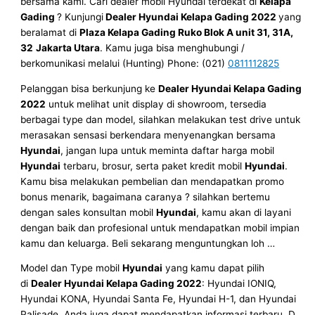
bersama kami. Cari dealer mobil Hyundai terdekat di
Kelapa
Gading
? Kunjungi
Dealer Hyundai Kelapa Gading 2022
yang
beralamat di
Plaza Kelapa Gading Ruko Blok A unit 31, 31A,
32
Jakarta Utara
. Kamu juga bisa menghubungi /
berkomunikasi melalui (Hunting) Phone: (021)
0811112825
Pelanggan bisa berkunjung ke
Dealer Hyundai
Kelapa Gading
2022
untuk melihat unit display di showroom, tersedia
berbagai type dan model, silahkan melakukan test drive untuk
merasakan sensasi berkendara menyenangkan bersama
Hyundai
, jangan lupa untuk meminta daftar harga mobil
Hyundai
terbaru, brosur, serta paket kredit mobil
Hyundai
.
Kamu bisa melakukan pembelian dan mendapatkan promo
bonus menarik, bagaimana caranya ? silahkan bertemu
dengan sales konsultan mobil
Hyundai
, kamu akan di layani
dengan baik dan profesional untuk mendapatkan mobil impian
kamu dan keluarga. Beli sekarang menguntungkan loh …
Model dan Type mobil
Hyundai
yang kamu dapat pilih
di
Dealer Hyundai
Kelapa Gading 2022
: Hyundai IONIQ,
Hyundai KONA, Hyundai Santa Fe, Hyundai H-1, dan Hyundai
Palisade. Anda juga dapat mendapatkan informasi terbaru. D