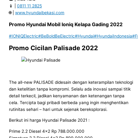
📱 |
0811 11 2825
🌐 |
www.hyundaibekasi.com
Promo Hyundai Mobil
Ioniq
Kelapa Gading
2022
#IONIQElectric
#BeBoldBeElectric
#Hyundai
#HyundaiIndonesia
#F
Promo Cicilan Palisade 2022
The all-new PALISADE didesain dengan keterampilan teknologi
dan ketelitian tanpa kompromi. Selalu ada inovasi sampai titik
detail terkecil, jadikan kenyamanan dan ketenangan tanpa
cela. Tercipta bagi pribadi berbeda yang ingin menghentikan
rutinitas sehari – hari untuk sejenak bereksplorasi.
Berikut ini harga Hyundai Palisade 2021 :
Prime 2.2 Diesel 4×2 Rp 788.000.000