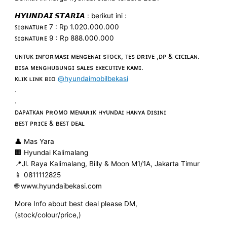
𝙃𝙔𝙐𝙉𝘿𝘼𝙄 𝙎𝙏𝘼𝙍𝙄𝘼 : berikut ini :
ꜱɪɢɴᴀᴛᴜʀᴇ 7 : Rp 1.020.000.000
ꜱɪɢɴᴀᴛᴜʀᴇ 9 : Rp 888.000.000
ᴜɴᴛᴜᴋ ɪɴғᴏʀᴍᴀsɪ ᴍᴇɴɢᴇɴᴀɪ sᴛᴏᴄᴋ, ᴛᴇs ᴅʀɪᴠᴇ ,ᴅᴘ & ᴄɪᴄɪʟᴀɴ.
ʙɪsᴀ ᴍᴇɴɢʜᴜʙᴜɴɢɪ sᴀʟᴇs ᴇxᴇᴄᴜᴛɪᴠᴇ ᴋᴀᴍɪ.
ᴋʟɪᴋ ʟɪɴᴋ ʙɪᴏ
@hyundaimobilbekasi
.
.
ᴅᴀᴘᴀᴛᴋᴀɴ ᴘʀᴏᴍᴏ ᴍᴇɴᴀʀɪᴋ ʜʏᴜɴᴅᴀɪ ʜᴀɴʏᴀ ᴅɪsɪɴɪ
ʙᴇꜱᴛ ᴘʀɪᴄᴇ & ʙᴇꜱᴛ ᴅᴇᴀʟ
👤 Mas Yara
🏢 Hyundai Kalimalang
📍Jl. Raya Kalimalang, Billy & Moon M1/1A, Jakarta Timur
📱 0811112825
🌐 www.hyundaibekasi.com
More Info about best deal please DM,
(stock/colour/price,)