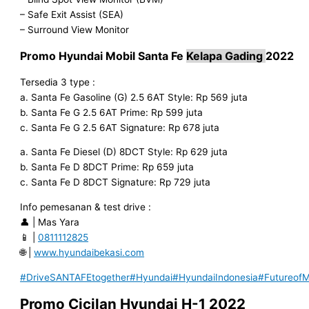
– Safe Exit Assist (SEA)
– Surround View Monitor
Promo Hyundai
Mobil Santa Fe
K
elapa Gading
2022
Tersedia 3 type :
a. Santa Fe Gasoline (G) 2.5 6AT Style: Rp 569 juta
b. Santa Fe G 2.5 6AT Prime: Rp 599 juta
c. Santa Fe G 2.5 6AT Signature: Rp 678 juta
a. Santa Fe Diesel (D) 8DCT Style: Rp 629 juta
b. Santa Fe D 8DCT Prime: Rp 659 juta
c. Santa Fe D 8DCT Signature: Rp 729 juta
Info pemesanan & test drive :
👤 | Mas Yara
📱 |
0811112825
🌐 |
www.hyundaibekasi.com
#DriveSANTAFEtogether
#Hyundai
#HyundaiIndonesia
#FutureofMo
Promo Cicilan Hyundai H-1 2022