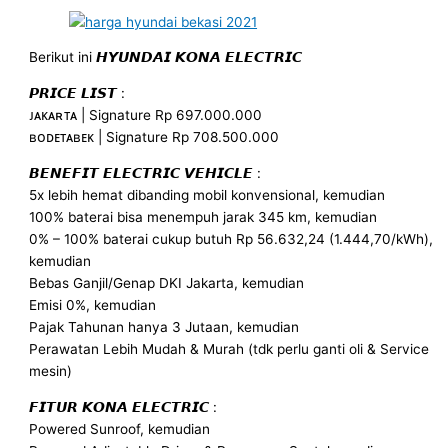
Berikut ini 𝙃𝙔𝙐𝙉𝘿𝘼𝙄 𝙆𝙊𝙉𝘼 𝙀𝙇𝙀𝘾𝙏𝙍𝙄𝘾
𝙋𝙍𝙄𝘾𝙀 𝙇𝙄𝙎𝙏 :
ᴊᴀᴋᴀʀᴛᴀ | Signature Rp 697.000.000
ʙᴏᴅᴇᴛᴀʙᴇᴋ | Signature Rp 708.500.000
𝘽𝙀𝙉𝙀𝙁𝙄𝙏 𝙀𝙇𝙀𝘾𝙏𝙍𝙄𝘾 𝙑𝙀𝙃𝙄𝘾𝙇𝙀 :
5x lebih hemat dibanding mobil konvensional, kemudian
100% baterai bisa menempuh jarak 345 km, kemudian
0% – 100% baterai cukup butuh Rp 56.632,24 (1.444,70/kWh),
kemudian
Bebas Ganjil/Genap DKI Jakarta, kemudian
Emisi 0%, kemudian
Pajak Tahunan hanya 3 Jutaan, kemudian
Perawatan Lebih Mudah & Murah (tdk perlu ganti oli & Service
mesin)
𝙁𝙄𝙏𝙐𝙍 𝙆𝙊𝙉𝘼 𝙀𝙇𝙀𝘾𝙏𝙍𝙄𝘾 :
Powered Sunroof, kemudian