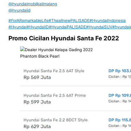
@hyundaimobilkalimalang
@hyundaiid
#ForARemarkableLife
#TheallnewPALISADE
#HyundaiIndonesia
#Hyundai
#HyundaiID
#HyundaiPALISADE
#HyundaiSUV
#hyundai
Promo Cicilan Hyundai Santa Fe 2022
Phantom Black Pearl