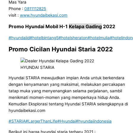
Mas Yara
Phone :
0811112825
visit :
www.hyundaibekasi.com
Promo Hyundai Mobil
H-1
Kelapa Gading
2022
#hyundaiid
#hotelbintang5
#hotelsheraton
#hotelmulia
#hotelindon
Promo Cicilan Hyundai Staria 2022
HYUNDAI STARIA
Hyundai STARIA mewujudkan impian Anda untuk berkendara
dengan kenyamanan yang maksimal, melakukan percakapan
tatap muka yang menyenangkan selama perjalanan, sambil
menikmati momen-momen yang memperkaya hidup Anda.
Kemudian Eksplorasi tentang Hyundai STARIA selengkapnya di
hyundaibekasi.com
#STARIA
#LargerThanLife
#Hyundai
#hyundaiindonesia
Berikut ini harga hyundai staria terbaru 2021 :