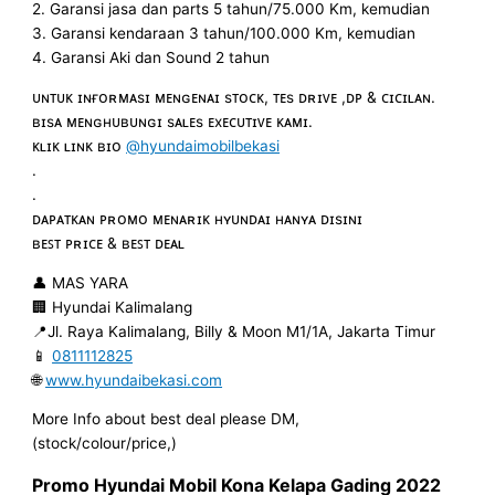
2. Garansi jasa dan parts 5 tahun/75.000 Km, kemudian
3. Garansi kendaraan 3 tahun/100.000 Km, kemudian
4. Garansi Aki dan Sound 2 tahun
ᴜɴᴛᴜᴋ ɪɴғᴏʀᴍᴀsɪ ᴍᴇɴɢᴇɴᴀɪ sᴛᴏᴄᴋ, ᴛᴇs ᴅʀɪᴠᴇ ,ᴅᴘ & ᴄɪᴄɪʟᴀɴ.
ʙɪsᴀ ᴍᴇɴɢʜᴜʙᴜɴɢɪ sᴀʟᴇs ᴇxᴇᴄᴜᴛɪᴠᴇ ᴋᴀᴍɪ.
ᴋʟɪᴋ ʟɪɴᴋ ʙɪᴏ
@hyundaimobilbekasi
.
.
ᴅᴀᴘᴀᴛᴋᴀɴ ᴘʀᴏᴍᴏ ᴍᴇɴᴀʀɪᴋ ʜʏᴜɴᴅᴀɪ ʜᴀɴʏᴀ ᴅɪsɪɴɪ
ʙᴇꜱᴛ ᴘʀɪᴄᴇ & ʙᴇꜱᴛ ᴅᴇᴀʟ
👤 MAS YARA
🏢 Hyundai Kalimalang
📍Jl. Raya Kalimalang, Billy & Moon M1/1A, Jakarta Timur
📱
0811112825
🌐
www.hyundaibekasi.com
More Info about best deal please DM,
(stock/colour/price,)
Promo Hyundai Mobil
Kona
Kelapa Gading
2022