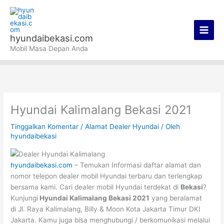
Lewati
Main
ke
Men
konten
hyundaibekasi.com
Mobil Masa Depan Anda
Hyundai Kalimalang Bekasi 2021
Tinggalkan Komentar
/
Alamat Dealer Hyundai
/ Oleh
hyundaibekasi
hyundaibekasi.com
– Temukan Informasi daftar alamat dan
nomor telepon dealer mobil Hyundai terbaru dan terlengkap
bersama kami. Cari dealer mobil Hyundai terdekat di
Bekasi
?
Kunjungi
Hyundai Kalimalang Bekasi 2021
yang beralamat
di Jl. Raya Kalimalang, Billy & Moon Kota Jakarta Timur DKI
Jakarta. Kamu juga bisa menghubungi / berkomunikasi melalui