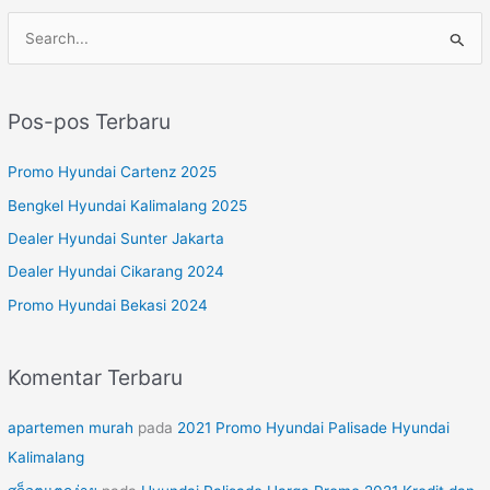
C
a
r
Pos-pos Terbaru
i
u
Promo Hyundai Cartenz 2025
n
Bengkel Hyundai Kalimalang 2025
t
Dealer Hyundai Sunter Jakarta
u
Dealer Hyundai Cikarang 2024
k
Promo Hyundai Bekasi 2024
:
Komentar Terbaru
apartemen murah
pada
2021 Promo Hyundai Palisade Hyundai
Kalimalang