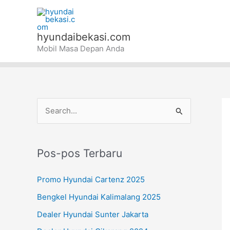
Lewati
ke
konten
hyundaibekasi.com
Mobil Masa Depan Anda
C
a
r
Pos-pos Terbaru
i
u
Promo Hyundai Cartenz 2025
n
Bengkel Hyundai Kalimalang 2025
t
Dealer Hyundai Sunter Jakarta
u