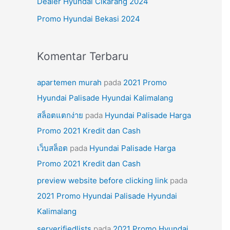
Dealer Hyundai Cikarang 2024
k
Promo Hyundai Bekasi 2024
:
Komentar Terbaru
apartemen murah
pada
2021 Promo
Hyundai Palisade Hyundai Kalimalang
สล็อตแตกง่าย
pada
Hyundai Palisade Harga
Promo 2021 Kredit dan Cash
เว็บสล็อต
pada
Hyundai Palisade Harga
Promo 2021 Kredit dan Cash
preview website before clicking link
pada
2021 Promo Hyundai Palisade Hyundai
Kalimalang
serverifiedlists
pada
2021 Promo Hyundai