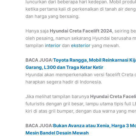
luncurkan dari beberapa hari kedepan. Mobil produ
ketika pertama kali di perkenalkan di tanah air denga
dan harga yang bersaing.
Hanya saja
Hyundai Creta Facelift 2024
, seiring b
oleh pesaing, namun sekarang Hyundai berusaha 
tampilan
interior
dan
eksterior
yang mewah.
BACA JUGA:
Toyota Rangga, Mobil Reinkarnasi Ki
Garang, L300 dan Traga Ketar Ketir
Hyundai akan memperkenalkan versi facelift Creta d
harapkan segera hadir di Indonesia.
Jika melihat tampilan barunya
Hyundai Creta Facel
futuristis dengan gril besar, lampu utama tipis fu
kiri di atas gril bumper, dengan dua warna yang m
BACA JUGA:
Bukan Avanza atau Xenia, Harga 3 Mob
Mesin Bandel Desain Mewah