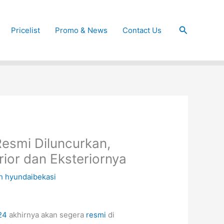
Cari
Pricelist
Promo & News
Contact Us
Resmi Diluncurkan,
ior dan Eksteriornya
eh
hyundaibekasi
24
akhirnya akan segera
resmi
di