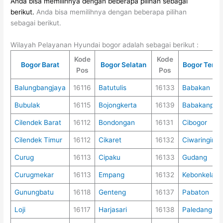
Anda bisa memilihnya dengan beberapa pilihan sebagai
berikut.
Anda bisa memilihnya dengan beberapa pilihan
sebagai berikut.
Wilayah Pelayanan Hyundai bogor adalah sebagai berikut :
Kode
Kode
Bogor Barat
Bogor Selatan
Bogor Teng
Pos
Pos
Balungbangjaya
16116
Batutulis
16133
Babakan
Bubulak
16115
Bojongkerta
16139
Babakanpas
Cilendek Barat
16112
Bondongan
16131
Cibogor
Cilendek Timur
16112
Cikaret
16132
Ciwaringin
Curug
16113
Cipaku
16133
Gudang
Curugmekar
16113
Empang
16132
Kebonkelapa
Gunungbatu
16118
Genteng
16137
Pabaton
Loji
16117
Harjasari
16138
Paledang