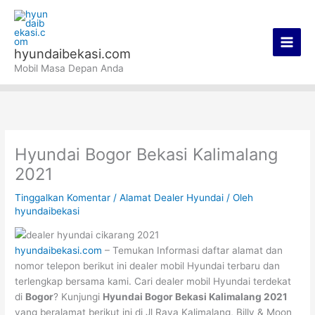
Lewati
Main
ke
Men
konten
hyundaibekasi.com
Mobil Masa Depan Anda
Hyundai Bogor Bekasi Kalimalang
2021
Tinggalkan Komentar
/
Alamat Dealer Hyundai
/ Oleh
hyundaibekasi
hyundaibekasi.com
– Temukan Informasi daftar alamat dan
nomor telepon berikut ini dealer mobil Hyundai terbaru dan
terlengkap bersama kami. Cari dealer mobil Hyundai terdekat
di
Bogor
? Kunjungi
Hyundai Bogor Bekasi Kalimalang 2021
yang beralamat berikut ini di Jl Raya Kalimalang, Billy & Moon