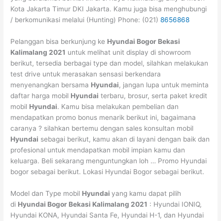
Kota Jakarta Timur DKI Jakarta. Kamu juga bisa menghubungi
/ berkomunikasi melalui (Hunting) Phone: (021)
8656868
Pelanggan bisa berkunjung ke
Hyundai Bogor Bekasi
Kalimalang 2021
untuk melihat unit display di showroom
berikut, tersedia berbagai type dan model, silahkan melakukan
test drive untuk merasakan sensasi berkendara
menyenangkan bersama
Hyundai
, jangan lupa untuk meminta
daftar harga mobil
Hyundai
terbaru, brosur, serta paket kredit
mobil
Hyundai
. Kamu bisa melakukan pembelian dan
mendapatkan promo bonus menarik berikut ini, bagaimana
caranya ? silahkan bertemu dengan sales konsultan mobil
Hyundai
sebagai berikut, kamu akan di layani dengan baik dan
profesional untuk mendapatkan mobil impian kamu dan
keluarga. Beli sekarang menguntungkan loh … Promo Hyundai
bogor sebagai berikut. Lokasi Hyundai Bogor sebagai berikut.
Model dan Type mobil
Hyundai
yang kamu dapat pilih
di
Hyundai Bogor Bekasi Kalimalang 2021
: Hyundai IONIQ,
Hyundai KONA, Hyundai Santa Fe, Hyundai H-1, dan Hyundai