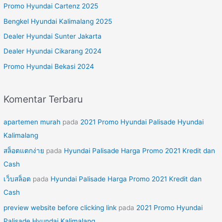
u
Promo Hyundai Cartenz 2025
n
Bengkel Hyundai Kalimalang 2025
t
Dealer Hyundai Sunter Jakarta
u
Dealer Hyundai Cikarang 2024
k
Promo Hyundai Bekasi 2024
:
Komentar Terbaru
apartemen murah
pada
2021 Promo Hyundai Palisade Hyundai
Kalimalang
สล็อตแตกง่าย
pada
Hyundai Palisade Harga Promo 2021 Kredit dan
Cash
เว็บสล็อต
pada
Hyundai Palisade Harga Promo 2021 Kredit dan
Cash
preview website before clicking link
pada
2021 Promo Hyundai
Palisade Hyundai Kalimalang