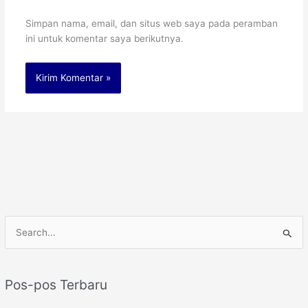
Simpan nama, email, dan situs web saya pada peramban
ini untuk komentar saya berikutnya.
C
a
r
Pos-pos Terbaru
i