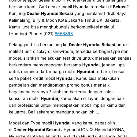
nomor telepon dealer mobil Hyundai terbaru dan terlengkap
bersama kami. Cari dealer mobil Hyundai terdekat di
Bekasi
?
Kunjungi
Dealer Hyundai Bekasi
yang beralamat di Jl. Raya
Kalimalang, Billy & Moon Kota Jakarta Timur DKI Jakarta.
Kamu juga bisa menghubungi / berkomunikasi melalui
(Hunting) Phone: (021)
8656868
Pelanggan bisa berkunjung ke
Dealer Hyundai Bekasi
untuk
melihat unit display di showroom, tersedia berbagai type dan
model, silahkan melakukan test drive untuk merasakan sensasi
berkendara menyenangkan bersama
Hyundai
, jangan lupa
untuk meminta daftar harga mobil
Hyundai
terbaru, brosur,
serta paket kredit mobil
Hyundai
. Kamu bisa melakukan
pembelian dan mendapatkan promo bonus menarik,
bagaimana caranya ? silahkan bertemu dengan sales
konsultan mobil
Hyundai
, kamu akan di layani dengan baik
dan profesional untuk mendapatkan mobil impian kamu dan
keluarga. Beli sekarang menguntungkan loh …
Model dan Type mobil
Hyundai
yang kamu dapat pilih
di
Dealer Hyundai Bekasi
: Hyundai IONIQ, Hyundai KONA,
Hyundai Santa Fe, Hyundai H-1, dan Hyundai Palisade. Anda