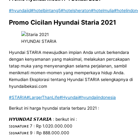
#hyundaiid
#hotelbintang5
#hotelsheraton
#hotelmulia
#hotelindon
Promo Cicilan Hyundai Staria 2021
HYUNDAI STARIA
Hyundai STARIA mewujudkan impian Anda untuk berkendara
dengan kenyamanan yang maksimal, melakukan percakapan
tatap muka yang menyenangkan selama perjalanan, sambil
menikmati momen-momen yang memperkaya hidup Anda.
Kemudian Eksplorasi tentang Hyundai STARIA selengkapnya di
hyundaibekasi.com
#STARIA
#LargerThanLife
#Hyundai
#hyundaiindonesia
Berikut ini harga hyundai staria terbaru 2021 :
𝙃𝙔𝙐𝙉𝘿𝘼𝙄 𝙎𝙏𝘼𝙍𝙄𝘼 : berikut ini :
ꜱɪɢɴᴀᴛᴜʀᴇ 7 : Rp 1.020.000.000
ꜱɪɢɴᴀᴛᴜʀᴇ 9 : Rp 888.000.000