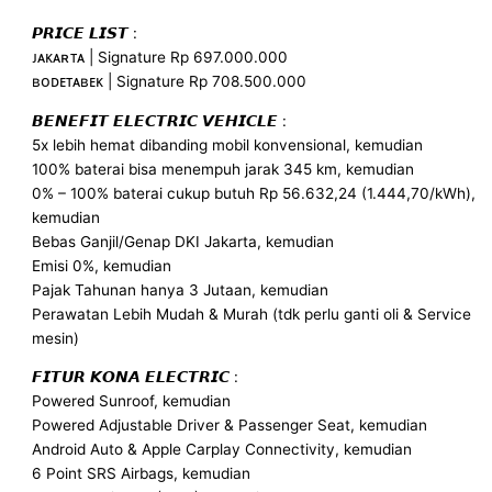
𝙋𝙍𝙄𝘾𝙀 𝙇𝙄𝙎𝙏 :
ᴊᴀᴋᴀʀᴛᴀ | Signature Rp 697.000.000
ʙᴏᴅᴇᴛᴀʙᴇᴋ | Signature Rp 708.500.000
𝘽𝙀𝙉𝙀𝙁𝙄𝙏 𝙀𝙇𝙀𝘾𝙏𝙍𝙄𝘾 𝙑𝙀𝙃𝙄𝘾𝙇𝙀 :
5x lebih hemat dibanding mobil konvensional, kemudian
100% baterai bisa menempuh jarak 345 km, kemudian
0% – 100% baterai cukup butuh Rp 56.632,24 (1.444,70/kWh),
kemudian
Bebas Ganjil/Genap DKI Jakarta, kemudian
Emisi 0%, kemudian
Pajak Tahunan hanya 3 Jutaan, kemudian
Perawatan Lebih Mudah & Murah (tdk perlu ganti oli & Service
mesin)
𝙁𝙄𝙏𝙐𝙍 𝙆𝙊𝙉𝘼 𝙀𝙇𝙀𝘾𝙏𝙍𝙄𝘾 :
Powered Sunroof, kemudian
Powered Adjustable Driver & Passenger Seat, kemudian
Android Auto & Apple Carplay Connectivity, kemudian
6 Point SRS Airbags, kemudian