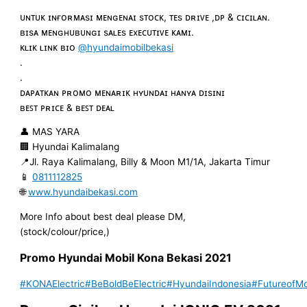
ᴜɴᴛᴜᴋ ɪɴғᴏʀᴍᴀsɪ ᴍᴇɴɢᴇɴᴀɪ sᴛᴏᴄᴋ, ᴛᴇs ᴅʀɪᴠᴇ ,ᴅᴘ & ᴄɪᴄɪʟᴀɴ.
ʙɪsᴀ ᴍᴇɴɢʜᴜʙᴜɴɢɪ sᴀʟᴇs ᴇxᴇᴄᴜᴛɪᴠᴇ ᴋᴀᴍɪ.
ᴋʟɪᴋ ʟɪɴᴋ ʙɪᴏ
@hyundaimobilbekasi
.
.
ᴅᴀᴘᴀᴛᴋᴀɴ ᴘʀᴏᴍᴏ ᴍᴇɴᴀʀɪᴋ ʜʏᴜɴᴅᴀɪ ʜᴀɴʏᴀ ᴅɪsɪɴɪ
ʙᴇꜱᴛ ᴘʀɪᴄᴇ & ʙᴇꜱᴛ ᴅᴇᴀʟ
👤 MAS YARA
🏢 Hyundai Kalimalang
📍Jl. Raya Kalimalang, Billy & Moon M1/1A, Jakarta Timur
📱
0811112825
🌐
www.hyundaibekasi.com
More Info about best deal please DM,
(stock/colour/price,)
Promo Hyundai Mobil
Kona
Bekasi
2021
#KONAElectric
#BeBoldBeElectric
#HyundaiIndonesia
#FutureofMob