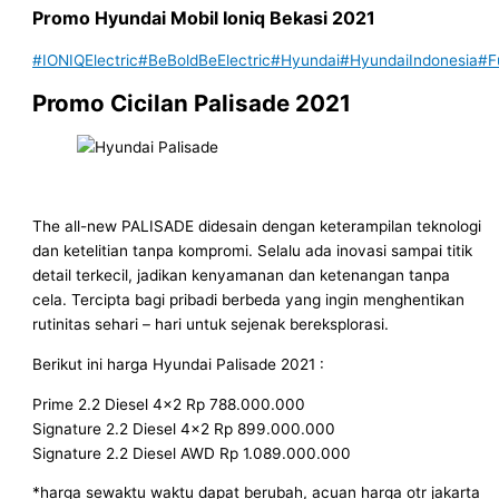
Promo Hyundai Mobil
Ioniq Bekasi
2021
#IONIQElectric
#BeBoldBeElectric
#Hyundai
#HyundaiIndonesia
#F
Promo Cicilan Palisade 2021
The all-new PALISADE didesain dengan keterampilan teknologi
dan ketelitian tanpa kompromi. Selalu ada inovasi sampai titik
detail terkecil, jadikan kenyamanan dan ketenangan tanpa
cela. Tercipta bagi pribadi berbeda yang ingin menghentikan
rutinitas sehari – hari untuk sejenak bereksplorasi.
Berikut ini harga Hyundai Palisade 2021 :
Prime 2.2 Diesel 4×2 Rp 788.000.000
Signature 2.2 Diesel 4×2 Rp 899.000.000
Signature 2.2 Diesel AWD Rp 1.089.000.000
*harga sewaktu waktu dapat berubah, acuan harga otr jakarta