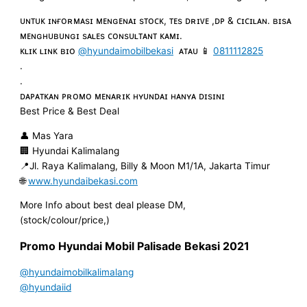
ᴜɴᴛᴜᴋ ɪɴғᴏʀᴍᴀsɪ ᴍᴇɴɢᴇɴᴀɪ sᴛᴏᴄᴋ, ᴛᴇs ᴅʀɪᴠᴇ ,ᴅᴘ & ᴄɪᴄɪʟᴀɴ. ʙɪsᴀ
ᴍᴇɴɢʜᴜʙᴜɴɢɪ sᴀʟᴇs ᴄᴏɴsᴜʟᴛᴀɴᴛ ᴋᴀᴍɪ.
ᴋʟɪᴋ ʟɪɴᴋ ʙɪᴏ
@hyundaimobilbekasi
ᴀᴛᴀᴜ 📱
0811112825
.
.
ᴅᴀᴘᴀᴛᴋᴀɴ ᴘʀᴏᴍᴏ ᴍᴇɴᴀʀɪᴋ ʜʏᴜɴᴅᴀɪ ʜᴀɴʏᴀ ᴅɪsɪɴɪ
Best Price & Best Deal
👤 Mas Yara
🏢 Hyundai Kalimalang
📍Jl. Raya Kalimalang, Billy & Moon M1/1A, Jakarta Timur
🌐
www.hyundaibekasi.com
More Info about best deal please DM,
(stock/colour/price,)
Promo Hyundai Mobil
Palisade Bekasi
2021
@hyundaimobilkalimalang
@hyundaiid