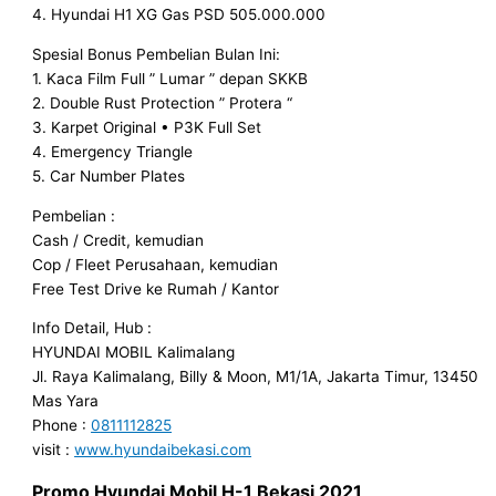
4. Hyundai H1 XG Gas PSD 505.000.000
Spesial Bonus Pembelian Bulan Ini:
1. Kaca Film Full ” Lumar ” depan SKKB
2. Double Rust Protection ” Protera “
3. Karpet Original • P3K Full Set
4. Emergency Triangle
5. Car Number Plates
Pembelian :
Cash / Credit, kemudian
Cop / Fleet Perusahaan, kemudian
Free Test Drive ke Rumah / Kantor
Info Detail, Hub :
HYUNDAI MOBIL Kalimalang
Jl. Raya Kalimalang, Billy & Moon, M1/1A, Jakarta Timur, 13450
Mas Yara
Phone :
0811112825
visit :
www.hyundaibekasi.com
Promo Hyundai Mobil
H-1 Bekasi
2021