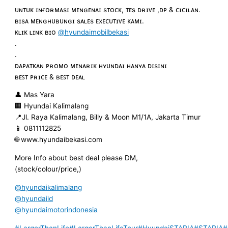
ᴜɴᴛᴜᴋ ɪɴғᴏʀᴍᴀsɪ ᴍᴇɴɢᴇɴᴀɪ sᴛᴏᴄᴋ, ᴛᴇs ᴅʀɪᴠᴇ ,ᴅᴘ & ᴄɪᴄɪʟᴀɴ.
ʙɪsᴀ ᴍᴇɴɢʜᴜʙᴜɴɢɪ sᴀʟᴇs ᴇxᴇᴄᴜᴛɪᴠᴇ ᴋᴀᴍɪ.
ᴋʟɪᴋ ʟɪɴᴋ ʙɪᴏ
@hyundaimobilbekasi
.
.
ᴅᴀᴘᴀᴛᴋᴀɴ ᴘʀᴏᴍᴏ ᴍᴇɴᴀʀɪᴋ ʜʏᴜɴᴅᴀɪ ʜᴀɴʏᴀ ᴅɪsɪɴɪ
ʙᴇꜱᴛ ᴘʀɪᴄᴇ & ʙᴇꜱᴛ ᴅᴇᴀʟ
👤 Mas Yara
🏢 Hyundai Kalimalang
📍Jl. Raya Kalimalang, Billy & Moon M1/1A, Jakarta Timur
📱 0811112825
🌐 www.hyundaibekasi.com
More Info about best deal please DM,
(stock/colour/price,)
@hyundaikalimalang
@hyundaiid
@hyundaimotorindonesia
#LargerThanLife
#LargerThanLifeTour
#HyundaiSTARIA
#STARIA
#