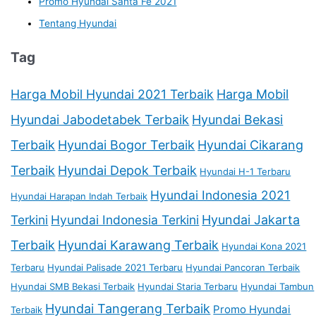
Promo Hyundai Santa Fe 2021
Tentang Hyundai
Tag
Harga Mobil Hyundai 2021 Terbaik
Harga Mobil
Hyundai Jabodetabek Terbaik
Hyundai Bekasi
Terbaik
Hyundai Bogor Terbaik
Hyundai Cikarang
Terbaik
Hyundai Depok Terbaik
Hyundai H-1 Terbaru
Hyundai Indonesia 2021
Hyundai Harapan Indah Terbaik
Terkini
Hyundai Indonesia Terkini
Hyundai Jakarta
Terbaik
Hyundai Karawang Terbaik
Hyundai Kona 2021
Terbaru
Hyundai Palisade 2021 Terbaru
Hyundai Pancoran Terbaik
Hyundai SMB Bekasi Terbaik
Hyundai Staria Terbaru
Hyundai Tambun
Hyundai Tangerang Terbaik
Promo Hyundai
Terbaik