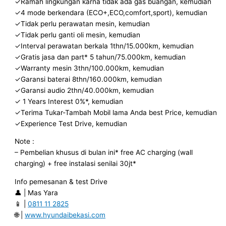
✓Ramah lingkungan karna tidak ada gas buangan, kemudian
✓4 mode berkendara (ECO+,ECO,comfort,sport), kemudian
✓Tidak perlu perawatan mesin, kemudian
✓Tidak perlu ganti oli mesin, kemudian
✓Interval perawatan berkala 1thn/15.000km, kemudian
✓Gratis jasa dan part* 5 tahun/75.000km, kemudian
✓Warranty mesin 3thn/100.000km, kemudian
✓Garansi baterai 8thn/160.000km, kemudian
✓Garansi audio 2thn/40.000km, kemudian
✓ 1 Years Interest 0%*, kemudian
✓Terima Tukar-Tambah Mobil lama Anda best Price, kemudian
✓Experience Test Drive, kemudian
Note :
– Pembelian khusus di bulan ini* free AC charging (wall
charging) + free instalasi senilai 30jt*
Info pemesanan & test Drive
👤 | Mas Yara
📱 |
0811 11 2825
🌐 |
www.hyundaibekasi.com