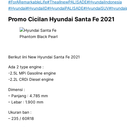
#ForARemarkableLife
#TheallnewPALISADE
#HyundaiIndonesia
#Hyundai
#HyundaiID
#HyundaiPALISADE
#HyundaiSUV
#hyundai
Promo Cicilan Hyundai Santa Fe 2021
Phantom Black Pearl
Berikut iini New Hyundai Santa Fe 2021
Ada 2 type engine :
-2.5L MPi Gasoline engine
-2.2L CRDi Diesel engine
Dimensi :
– Panjang : 4.785 mm
– Lebar : 1.900 mm
Ukuran ban :
– 235 / 60R18