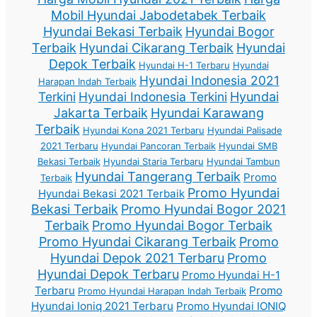
Mobil Hyundai Jabodetabek Terbaik
Hyundai Bekasi Terbaik
Hyundai Bogor
Terbaik
Hyundai Cikarang Terbaik
Hyundai
Depok Terbaik
Hyundai H-1 Terbaru
Hyundai
Hyundai Indonesia 2021
Harapan Indah Terbaik
Terkini
Hyundai Indonesia Terkini
Hyundai
Jakarta Terbaik
Hyundai Karawang
Terbaik
Hyundai Kona 2021 Terbaru
Hyundai Palisade
2021 Terbaru
Hyundai Pancoran Terbaik
Hyundai SMB
Bekasi Terbaik
Hyundai Staria Terbaru
Hyundai Tambun
Hyundai Tangerang Terbaik
Promo
Terbaik
Promo Hyundai
Hyundai Bekasi 2021 Terbaik
Bekasi Terbaik
Promo Hyundai Bogor 2021
Terbaik
Promo Hyundai Bogor Terbaik
Promo Hyundai Cikarang Terbaik
Promo
Hyundai Depok 2021 Terbaru
Promo
Hyundai Depok Terbaru
Promo Hyundai H-1
Terbaru
Promo
Promo Hyundai Harapan Indah Terbaik
Hyundai Ioniq 2021 Terbaru
Promo Hyundai IONIQ