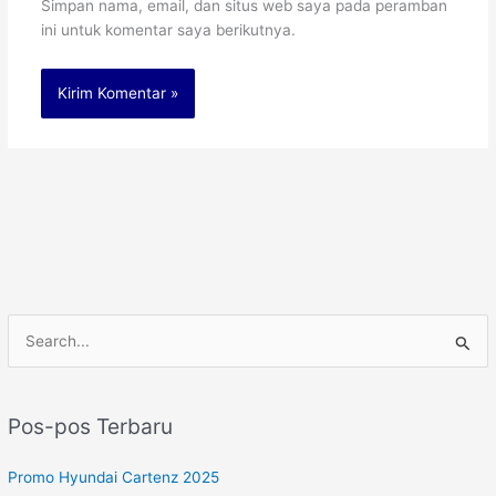
Simpan nama, email, dan situs web saya pada peramban
ini untuk komentar saya berikutnya.
C
a
r
Pos-pos Terbaru
i
u
Promo Hyundai Cartenz 2025
n