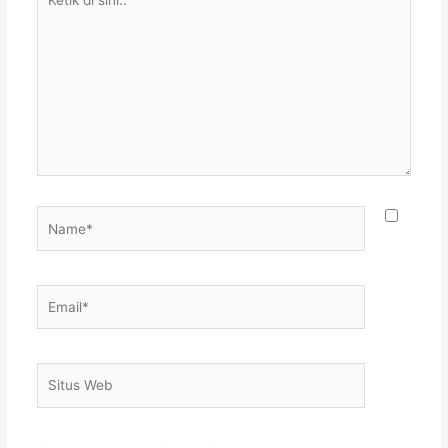
di
sini..
Name*
Email*
Situs
Web