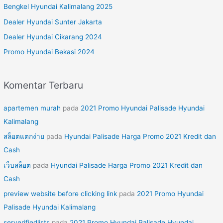
Bengkel Hyundai Kalimalang 2025
t
Dealer Hyundai Sunter Jakarta
u
Dealer Hyundai Cikarang 2024
k
Promo Hyundai Bekasi 2024
:
Komentar Terbaru
apartemen murah
pada
2021 Promo Hyundai Palisade Hyundai
Kalimalang
สล็อตแตกง่าย
pada
Hyundai Palisade Harga Promo 2021 Kredit dan
Cash
เว็บสล็อต
pada
Hyundai Palisade Harga Promo 2021 Kredit dan
Cash
preview website before clicking link
pada
2021 Promo Hyundai
Palisade Hyundai Kalimalang
serverifiedlists
pada
2021 Promo Hyundai Palisade Hyundai