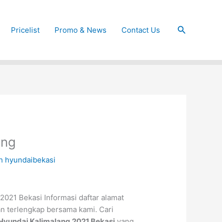
Cari
Pricelist
Promo & News
Contact Us
ang
eh
hyundaibekasi
021 Bekasi Informasi daftar alamat
n terlengkap bersama kami. Cari
Hyundai Kalimalang 2021 Bekasi
yang