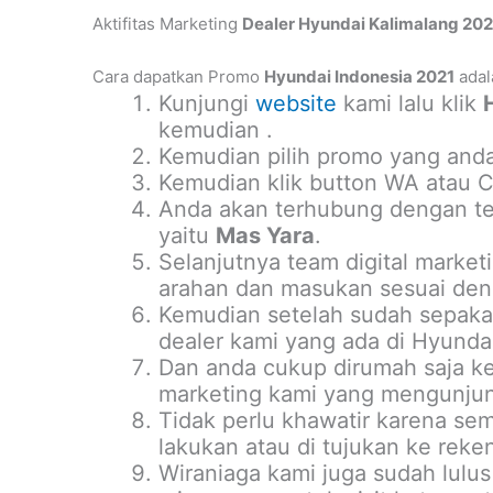
Aktifitas Marketing
Dealer Hyundai Kalimalang 202
Cara dapatkan Promo
Hyundai Indonesia 2021
adal
Kunjungi
website
kami lalu klik
kemudian .
Kemudian pilih promo yang anda
Kemudian klik button WA atau Ca
Anda akan terhubung dengan tea
yaitu
Mas Yara
.
Selanjutnya team digital marke
arahan dan masukan sesuai deng
Kemudian setelah sudah sepakat
dealer kami yang ada di Hyundai
Dan anda cukup dirumah saja ke
marketing kami yang mengunjun
Tidak perlu khawatir karena se
lakukan atau di tujukan ke reke
Wiraniaga kami juga sudah lulus 