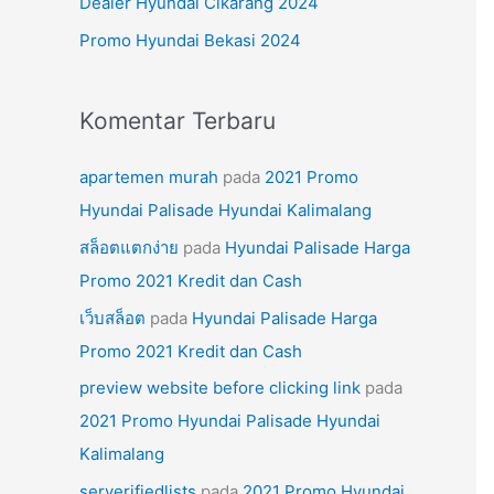
Dealer Hyundai Cikarang 2024
k
Promo Hyundai Bekasi 2024
:
Komentar Terbaru
apartemen murah
pada
2021 Promo
Hyundai Palisade Hyundai Kalimalang
สล็อตแตกง่าย
pada
Hyundai Palisade Harga
Promo 2021 Kredit dan Cash
เว็บสล็อต
pada
Hyundai Palisade Harga
Promo 2021 Kredit dan Cash
preview website before clicking link
pada
2021 Promo Hyundai Palisade Hyundai
Kalimalang
serverifiedlists
pada
2021 Promo Hyundai