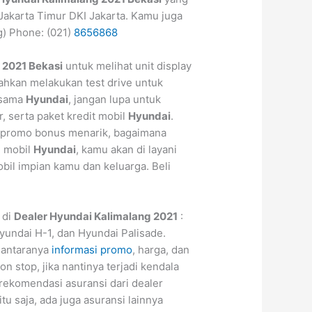
 Jakarta Timur DKI Jakarta. Kamu juga
g) Phone: (021)
8656868
 2021 Bekasi
untuk melihat unit display
lahkan melakukan test drive untuk
rsama
Hyundai
, jangan lupa untuk
r, serta paket kredit mobil
Hyundai
.
 promo bonus menarik, bagaimana
n mobil
Hyundai
, kamu akan di layani
il impian kamu dan keluarga. Beli
 di
Dealer Hyundai Kalimalang 2021
:
yundai H-1, dan Hyundai Palisade.
iantaranya
informasi promo
, harga, dan
n stop, jika nantinya terjadi kendala
 rekomendasi asuransi dari dealer
itu saja, ada juga asuransi lainnya