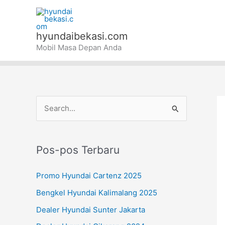
Lewati
ke
konten
hyundaibekasi.com
Mobil Masa Depan Anda
C
a
r
Pos-pos Terbaru
i
u
Promo Hyundai Cartenz 2025
n
Bengkel Hyundai Kalimalang 2025
t
Dealer Hyundai Sunter Jakarta
u