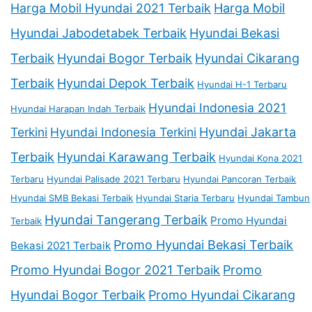
Harga Mobil Hyundai 2021 Terbaik
Harga Mobil
Hyundai Jabodetabek Terbaik
Hyundai Bekasi
Terbaik
Hyundai Bogor Terbaik
Hyundai Cikarang
Terbaik
Hyundai Depok Terbaik
Hyundai H-1 Terbaru
Hyundai Indonesia 2021
Hyundai Harapan Indah Terbaik
Terkini
Hyundai Indonesia Terkini
Hyundai Jakarta
Terbaik
Hyundai Karawang Terbaik
Hyundai Kona 2021
Terbaru
Hyundai Palisade 2021 Terbaru
Hyundai Pancoran Terbaik
Hyundai SMB Bekasi Terbaik
Hyundai Staria Terbaru
Hyundai Tambun
Hyundai Tangerang Terbaik
Promo Hyundai
Terbaik
Promo Hyundai Bekasi Terbaik
Bekasi 2021 Terbaik
Promo Hyundai Bogor 2021 Terbaik
Promo
Hyundai Bogor Terbaik
Promo Hyundai Cikarang