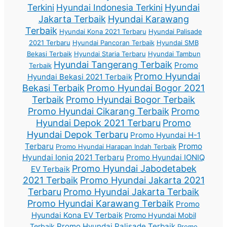
Terkini
Hyundai Indonesia Terkini
Hyundai
Jakarta Terbaik
Hyundai Karawang
Terbaik
Hyundai Kona 2021 Terbaru
Hyundai Palisade
2021 Terbaru
Hyundai Pancoran Terbaik
Hyundai SMB
Bekasi Terbaik
Hyundai Staria Terbaru
Hyundai Tambun
Hyundai Tangerang Terbaik
Promo
Terbaik
Promo Hyundai
Hyundai Bekasi 2021 Terbaik
Bekasi Terbaik
Promo Hyundai Bogor 2021
Terbaik
Promo Hyundai Bogor Terbaik
Promo Hyundai Cikarang Terbaik
Promo
Hyundai Depok 2021 Terbaru
Promo
Hyundai Depok Terbaru
Promo Hyundai H-1
Terbaru
Promo
Promo Hyundai Harapan Indah Terbaik
Hyundai Ioniq 2021 Terbaru
Promo Hyundai IONIQ
Promo Hyundai Jabodetabek
EV Terbaik
2021 Terbaik
Promo Hyundai Jakarta 2021
Terbaru
Promo Hyundai Jakarta Terbaik
Promo Hyundai Karawang Terbaik
Promo
Hyundai Kona EV Terbaik
Promo Hyundai Mobil
Promo Hyundai Palisade Terbaik
Terbaik
Promo