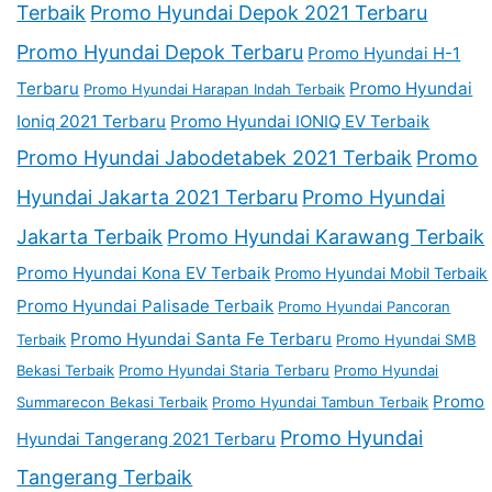
Terbaik
Promo Hyundai Depok 2021 Terbaru
Promo Hyundai Depok Terbaru
Promo Hyundai H-1
Terbaru
Promo Hyundai
Promo Hyundai Harapan Indah Terbaik
Ioniq 2021 Terbaru
Promo Hyundai IONIQ EV Terbaik
Promo Hyundai Jabodetabek 2021 Terbaik
Promo
Hyundai Jakarta 2021 Terbaru
Promo Hyundai
Jakarta Terbaik
Promo Hyundai Karawang Terbaik
Promo Hyundai Kona EV Terbaik
Promo Hyundai Mobil Terbaik
Promo Hyundai Palisade Terbaik
Promo Hyundai Pancoran
Promo Hyundai Santa Fe Terbaru
Terbaik
Promo Hyundai SMB
Bekasi Terbaik
Promo Hyundai Staria Terbaru
Promo Hyundai
Promo
Summarecon Bekasi Terbaik
Promo Hyundai Tambun Terbaik
Promo Hyundai
Hyundai Tangerang 2021 Terbaru
Tangerang Terbaik