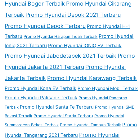
Hyundai Bogor Terbaik
Promo Hyundai Cikarang
Terbaik
Promo Hyundai Depok 2021 Terbaru
Promo Hyundai Depok Terbaru
Promo Hyundai H-1
Terbaru
Promo Hyundai
Promo Hyundai Harapan Indah Terbaik
Ioniq 2021 Terbaru
Promo Hyundai IONIQ EV Terbaik
Promo Hyundai Jabodetabek 2021 Terbaik
Promo
Hyundai Jakarta 2021 Terbaru
Promo Hyundai
Jakarta Terbaik
Promo Hyundai Karawang Terbaik
Promo Hyundai Kona EV Terbaik
Promo Hyundai Mobil Terbaik
Promo Hyundai Palisade Terbaik
Promo Hyundai Pancoran
Promo Hyundai Santa Fe Terbaru
Terbaik
Promo Hyundai SMB
Bekasi Terbaik
Promo Hyundai Staria Terbaru
Promo Hyundai
Promo
Summarecon Bekasi Terbaik
Promo Hyundai Tambun Terbaik
Promo Hyundai
Hyundai Tangerang 2021 Terbaru