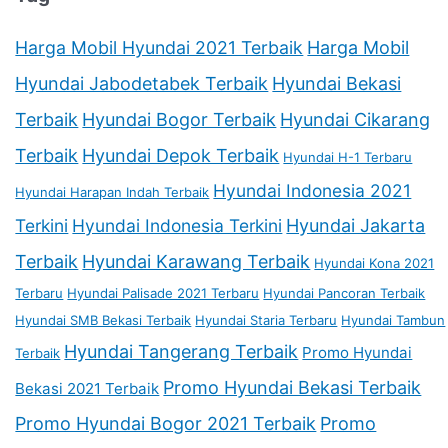
Harga Mobil Hyundai 2021 Terbaik
Harga Mobil
Hyundai Jabodetabek Terbaik
Hyundai Bekasi
Terbaik
Hyundai Bogor Terbaik
Hyundai Cikarang
Terbaik
Hyundai Depok Terbaik
Hyundai H-1 Terbaru
Hyundai Indonesia 2021
Hyundai Harapan Indah Terbaik
Terkini
Hyundai Indonesia Terkini
Hyundai Jakarta
Terbaik
Hyundai Karawang Terbaik
Hyundai Kona 2021
Terbaru
Hyundai Palisade 2021 Terbaru
Hyundai Pancoran Terbaik
Hyundai SMB Bekasi Terbaik
Hyundai Staria Terbaru
Hyundai Tambun
Hyundai Tangerang Terbaik
Promo Hyundai
Terbaik
Promo Hyundai Bekasi Terbaik
Bekasi 2021 Terbaik
Promo Hyundai Bogor 2021 Terbaik
Promo