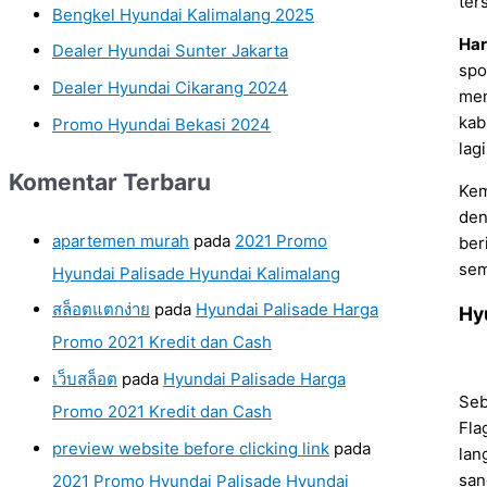
ter
Bengkel Hyundai Kalimalang 2025
Har
Dealer Hyundai Sunter Jakarta
spo
Dealer Hyundai Cikarang 2024
men
kab
Promo Hyundai Bekasi 2024
lagi
Komentar Terbaru
Kem
den
apartemen murah
pada
2021 Promo
ber
sem
Hyundai Palisade Hyundai Kalimalang
สล็อตแตกง่าย
pada
Hyundai Palisade Harga
Hy
Promo 2021 Kredit dan Cash
เว็บสล็อต
pada
Hyundai Palisade Harga
Seb
Promo 2021 Kredit dan Cash
Fla
preview website before clicking link
pada
lan
san
2021 Promo Hyundai Palisade Hyundai