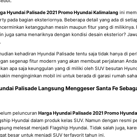
sebut.
ga Hyundai Palisade 2021 Promo Hyundai Kalimalang
ini memi
rty pada bagian eksteriornya. Beberapa detail yang ada di setia
cerminkan ketangguhan mesin maupun fitur yang di milikinya. 
in juga sama menariknya dengan kondisi desain eksterior? Ja
.
udian kehadiran Hyundai Palisade tentu saja tidak hanya di perku
gan segenap fitur modern yang akan membuat perjalanan Anda s
ikan apa saja keunggulan yang di miliki oleh SUV besutan Hyun
akin menginginkan mobil ini untuk berada di garasi rumah sah
undai Palisade Langsung Menggeser Santa Fe Sebaga
elum peluncuran
Harga Hyundai Palisade 2021 Promo Hyunda
gship Hyundai dalam produk kelas SUV. Namun dengan resmi pel
gsung melesat menjadi Flagship Hyundai. Tidak salah juga, karena
gat besar untuk menjadi SUV terfavorit tahun ini.