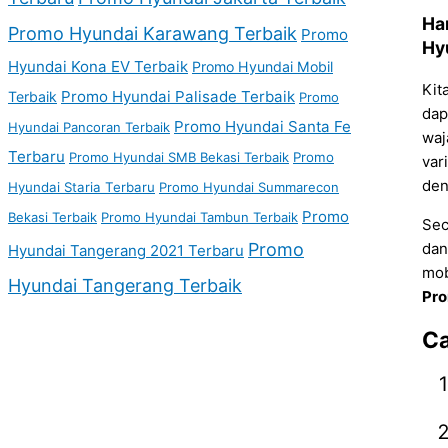
Ha
Promo Hyundai Karawang Terbaik
Promo
Hy
Hyundai Kona EV Terbaik
Promo Hyundai Mobil
Kit
Promo Hyundai Palisade Terbaik
Terbaik
Promo
dap
Promo Hyundai Santa Fe
Hyundai Pancoran Terbaik
waj
Terbaru
Promo Hyundai SMB Bekasi Terbaik
Promo
var
den
Hyundai Staria Terbaru
Promo Hyundai Summarecon
Promo
Bekasi Terbaik
Promo Hyundai Tambun Terbaik
Sec
Promo
dan
Hyundai Tangerang 2021 Terbaru
mob
Hyundai Tangerang Terbaik
Pro
Ca