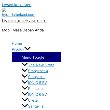
Lewati ke konten
hyundaibekasi.com
Mobil Masa Depan Anda
Home
Produk
Menu Toggle
The New Creta
Stargazer X
Stargazer
IONIQ 5 EV
Palisade
IONIQ 6 EV
Creta
Santa-Fe