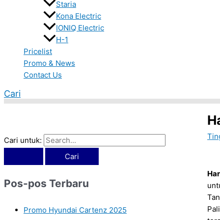
Staria
Kona Electric
IONIQ Electric
H-1
Pricelist
Promo & News
Contact Us
Cari
H
Tin
Cari untuk:
Har
Pos-pos Terbaru
unt
Tan
Pal
Promo Hyundai Cartenz 2025