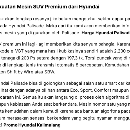
kuatan Mesin SUV Premium dari Hyundai
ak akan lengkap rasanya jika belum mengetahui sektor dapur pa
ada Hyundai Palisade. Maka dari itu kami akan memberikan inf
is mesin yang di gunakan oleh Palisade.
Harga Hyundai Palisad
 premium ini lagi-lagi memberikan kita senyum bahagia. Karen
kode e-VGT yang mana hasil kubikasinya sendiri adalah 2.200 cc
ik tenaga di 200 Ps setara dengan 197,3 tk. Torsi puncak yang di
a di lengkapi jenis transmisi otomatis 8 percepatan. Kemudahan 
ton Shift by Wire atau SBW.
ndai Palisade bisa di golongkan sebagai salah satu smart car 
lihat dengan adanya pilihan antara Eco, Sport, Comfort maup
daraan ini. Semua itu akan langsung di proses oleh algoritma d
pun kebiasaan Anda saat berkendara. Mesin nomor satu yang m
ta kemudahan dalam kemudi karena ada bantuan algoritma pada 
um merasakan sensasi berkendara yang begitu nyaman mengg
1 Promo Hyundai Kalimalang