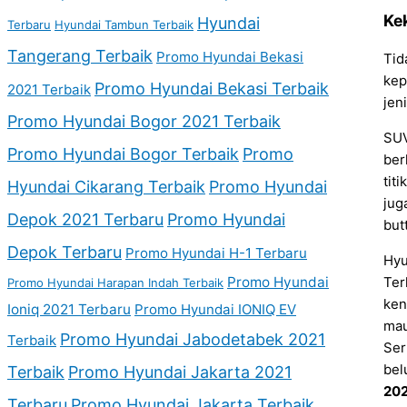
Ke
Hyundai
Terbaru
Hyundai Tambun Terbaik
Tangerang Terbaik
Promo Hyundai Bekasi
Tid
kep
Promo Hyundai Bekasi Terbaik
2021 Terbaik
jen
Promo Hyundai Bogor 2021 Terbaik
SUV
Promo Hyundai Bogor Terbaik
Promo
ber
tit
Hyundai Cikarang Terbaik
Promo Hyundai
jug
Depok 2021 Terbaru
Promo Hyundai
but
Depok Terbaru
Promo Hyundai H-1 Terbaru
Hyu
Promo Hyundai
Ter
Promo Hyundai Harapan Indah Terbaik
ken
Ioniq 2021 Terbaru
Promo Hyundai IONIQ EV
mau
Promo Hyundai Jabodetabek 2021
Terbaik
Ser
bel
Terbaik
Promo Hyundai Jakarta 2021
202
Terbaru
Promo Hyundai Jakarta Terbaik