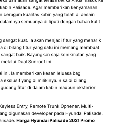
kslusif akan sangat terasa ketika Anda masuk ke
si kabin Palisade. Agar memberikan kenyamanan
n beragam kualitas kabin yang telah di desain
i dalamnya semuanya di liputi dengan bahan kulit
angat kuat. Ia akan menjadi fitur yang menarik
a di bilang fitur yang satu ini memang membuat
angat baik. Bayangkan saja kenikmatan yang
elalui Dual Sunroof ini.
 ini. Ia memberikan kesan leluasa bagi
slusif yang di milikinya. Bisa di bilang
egudang fitur di dalam kabin maupun eksterior
 Keyless Entry, Remote Trunk Opnener, Multi-
 yang digunakan developer pada Hyundai Palisade.
alisade.
Harga Hyundai Palisade 2021 Promo