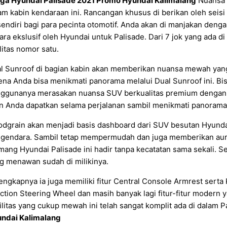
ga Hyundai Palisade 2021 Promo Hyundai Kalimalang
Nuansa e
am kabin kendaraan ini. Rancangan khusus di berikan oleh sei
sendiri bagi para pecinta otomotif. Anda akan di manjakan denga
ara ekslusif oleh Hyundai untuk Palisade. Dari 7 jok yang ada d
litas nomor satu.
l Sunroof di bagian kabin akan memberikan nuansa mewah yang s
ena Anda bisa menikmati panorama melalui Dual Sunroof ini. Bis
ggunanya merasakan nuansa SUV berkualitas premium dengan s
n Anda dapatkan selama perjalanan sambil menikmati panorama m
dgrain akan menjadi basis dashboard dari SUV besutan Hyundai
gendara. Sambil tetap mempermudah dan juga memberikan aura ek
ang Hyundai Palisade ini hadir tanpa kecatatan sama sekali. S
g menawan sudah di milikinya.
engkapnya ia juga memiliki fitur Central Console Armrest serta
ction Steering Wheel dan masih banyak lagi fitur-fitur modern
ilitas yang cukup mewah ini telah sangat komplit ada di dalam P
ndai Kalimalang