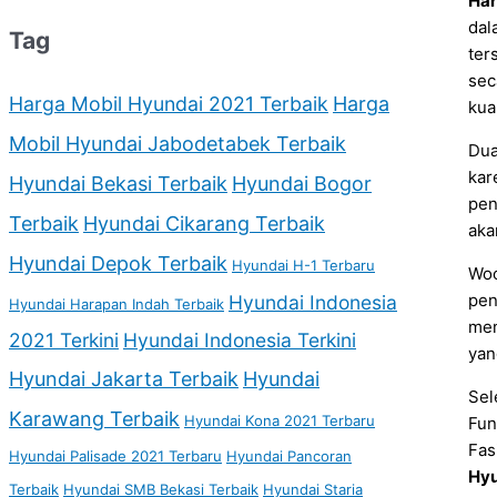
Har
dal
Tag
ter
sec
Harga Mobil Hyundai 2021 Terbaik
Harga
kua
Mobil Hyundai Jabodetabek Terbaik
Dua
kar
Hyundai Bekasi Terbaik
Hyundai Bogor
pen
Terbaik
Hyundai Cikarang Terbaik
aka
Hyundai Depok Terbaik
Hyundai H-1 Terbaru
Woo
pen
Hyundai Indonesia
Hyundai Harapan Indah Terbaik
mem
2021 Terkini
Hyundai Indonesia Terkini
yan
Hyundai Jakarta Terbaik
Hyundai
Sel
Karawang Terbaik
Hyundai Kona 2021 Terbaru
Fun
Fas
Hyundai Palisade 2021 Terbaru
Hyundai Pancoran
Hyu
Terbaik
Hyundai SMB Bekasi Terbaik
Hyundai Staria