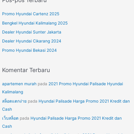
i
u
Promo Hyundai Cartenz 2025
n
Bengkel Hyundai Kalimalang 2025
t
Dealer Hyundai Sunter Jakarta
u
Dealer Hyundai Cikarang 2024
k
Promo Hyundai Bekasi 2024
:
Komentar Terbaru
apartemen murah
pada
2021 Promo Hyundai Palisade Hyundai
Kalimalang
สล็อตแตกง่าย
pada
Hyundai Palisade Harga Promo 2021 Kredit dan
Cash
เว็บสล็อต
pada
Hyundai Palisade Harga Promo 2021 Kredit dan
Cash