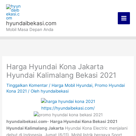
Lewati
Main
ke
Men
konten
hyundaibekasi.com
Mobil Masa Depan Anda
Harga Hyundai Kona Jakarta
Hyundai Kalimalang Bekasi 2021
Tinggalkan Komentar
/
Harga Mobil Hyundai
,
Promo Hyundai
Kona 2021
/ Oleh
hyundaibekasi
https://hyundaibekasi.com/
hyundaibekasi.com
–
Harga Hyundai Kona Bekasi 2021
Hyundai Kalimalang Jakarta
Hyundai Kona Electric menjalani
debut di Indonesia, Jumat (6/11). Mobil listrik bergaya Sport