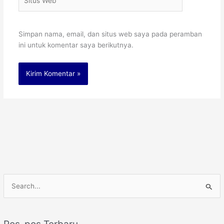
Web
Simpan nama, email, dan situs web saya pada peramban
ini untuk komentar saya berikutnya.
C
a
r
Pos-pos Terbaru