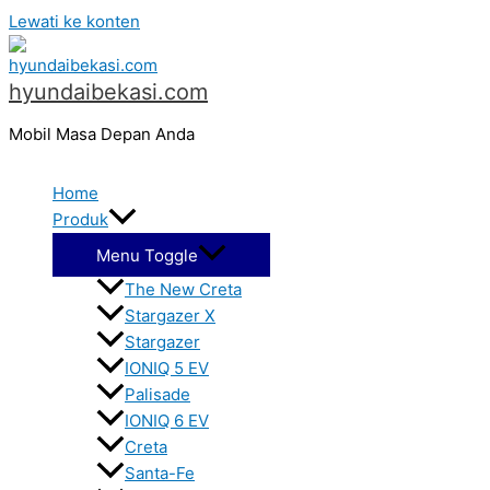
Lewati ke konten
hyundaibekasi.com
Mobil Masa Depan Anda
Home
Produk
Menu Toggle
The New Creta
Stargazer X
Stargazer
IONIQ 5 EV
Palisade
IONIQ 6 EV
Creta
Santa-Fe