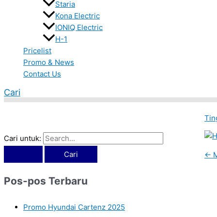
Staria
Kona Electric
IONIQ Electric
H-1
Pricelist
Promo & News
Contact Us
Cari
Tin
Cari untuk:
←
M
Pos-pos Terbaru
Promo Hyundai Cartenz 2025