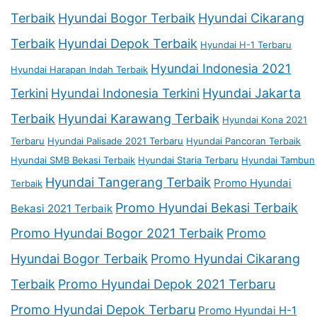
Terbaik
Hyundai Bogor Terbaik
Hyundai Cikarang
Terbaik
Hyundai Depok Terbaik
Hyundai H-1 Terbaru
Hyundai Indonesia 2021
Hyundai Harapan Indah Terbaik
Terkini
Hyundai Indonesia Terkini
Hyundai Jakarta
Terbaik
Hyundai Karawang Terbaik
Hyundai Kona 2021
Terbaru
Hyundai Palisade 2021 Terbaru
Hyundai Pancoran Terbaik
Hyundai SMB Bekasi Terbaik
Hyundai Staria Terbaru
Hyundai Tambun
Hyundai Tangerang Terbaik
Promo Hyundai
Terbaik
Promo Hyundai Bekasi Terbaik
Bekasi 2021 Terbaik
Promo Hyundai Bogor 2021 Terbaik
Promo
Hyundai Bogor Terbaik
Promo Hyundai Cikarang
Terbaik
Promo Hyundai Depok 2021 Terbaru
Promo Hyundai Depok Terbaru
Promo Hyundai H-1