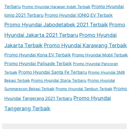
Terbaru
Promo Hyundai
Promo Hyundai Harapan Indah Terbaik
Ioniq 2021 Terbaru
Promo Hyundai IONIQ EV Terbaik
Promo Hyundai Jabodetabek 2021 Terbaik
Promo
Hyundai Jakarta 2021 Terbaru
Promo Hyundai
Jakarta Terbaik
Promo Hyundai Karawang Terbaik
Promo Hyundai Kona EV Terbaik
Promo Hyundai Mobil Terbaik
Promo Hyundai Palisade Terbaik
Promo Hyundai Pancoran
Promo Hyundai Santa Fe Terbaru
Terbaik
Promo Hyundai SMB
Bekasi Terbaik
Promo Hyundai Staria Terbaru
Promo Hyundai
Promo
Summarecon Bekasi Terbaik
Promo Hyundai Tambun Terbaik
Promo Hyundai
Hyundai Tangerang 2021 Terbaru
Tangerang Terbaik