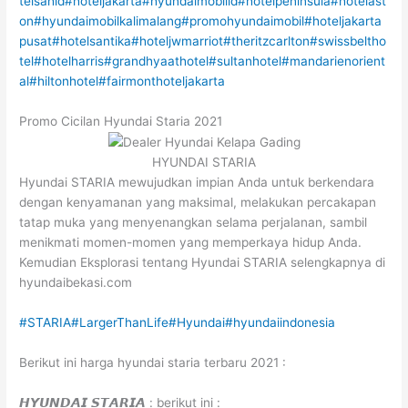
telsahid
#hoteljakarta
#hyundaimobilid
#hotelpeninsula
#hotelast
on
#hyundaimobilkalimalang
#promohyundaimobil
#hoteljakarta
pusat
#hotelsantika
#hoteljwmarriot
#theritzcarlton
#swissbeltho
tel
#hotelharris
#grandhyaathotel
#sultanhotel
#mandarienorient
al
#hiltonhotel
#fairmonthoteljakarta
Promo Cicilan Hyundai Staria 2021
HYUNDAI STARIA
Hyundai STARIA mewujudkan impian Anda untuk berkendara
dengan kenyamanan yang maksimal, melakukan percakapan
tatap muka yang menyenangkan selama perjalanan, sambil
menikmati momen-momen yang memperkaya hidup Anda.
Kemudian Eksplorasi tentang Hyundai STARIA selengkapnya di
hyundaibekasi.com
#STARIA
#LargerThanLife
#Hyundai
#hyundaiindonesia
Berikut ini harga hyundai staria terbaru 2021 :
𝙃𝙔𝙐𝙉𝘿𝘼𝙄 𝙎𝙏𝘼𝙍𝙄𝘼 : berikut ini :