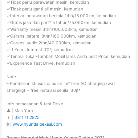
✓Tidak perlu perawatan mesin, kemudian
✓Tidak perlu ganti oli mesin, kemudian
✓Interval perawatan berkala 1thn/15.000km, kemudian
✓Gratis jasa dan part* 5 tahun/75.000km, kemudian
✓Warranty mesin 3thn/100.000km, kemudian
✓Garansi baterai 8thn/160.000km, kemudian
✓Garansi audio 2thn/40.000km, kemudian
✓ 1 Years Interest 0%*, kemudian
✓Terima Tukar-Tambah Mobil lama Anda best Price, kemudian
✓Experience Test Drive, kemudian
Note :
– Pembelian khusus di bulan ini* free AC charging (wall
charging) + free instalasi senilai 30jt*
Info pemesanan & test Drive
👤 | Mas Yara
📱 |
0811 11 2825
🌐 |
www.hyundaibekasi.com
Promo Hyundai Mobil
Ioniq
Kelapa Gading
2021