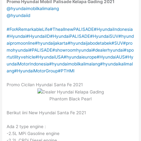
Promo Hyundai Mobil
Palisade
Kelapa Gading
2021
@hyundaimobilkalimalang
@hyundaiid
#ForARemarkableLife
#TheallnewPALISADE
#HyundaiIndonesia
#Hyundai
#HyundaiID
#HyundaiPALISADE
#HyundaiSUV
#hyund
aipromoonline
#hyundaijakarta
#hyundaijabodetabek
#SUV
#pro
mohyundai
#PALISADE
#showroomhyundai
#dealerhyundai
#spo
rtutilityvehicle
#HyundaiUSA
#hyundaieurope
#HyundaiAUS
#Hy
undaiMotorIndonesia
#hyundaimobilkalimalang
#hyundaikalimal
ang
#HyundaiMotorGroup
#PTHMI
Promo Cicilan Hyundai Santa Fe 2021
Phantom Black Pearl
Berikut iini New Hyundai Santa Fe 2021
Ada 2 type engine :
-2.5L MPi Gasoline engine
-2.2L CRDi Diesel engine