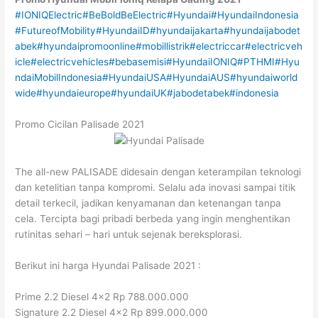
#IONIQElectric
#BeBoldBeElectric
#Hyundai
#HyundaiIndonesia
#FutureofMobility
#HyundaiID
#hyundaijakarta
#hyundaijabodet
abek
#hyundaipromoonline
#mobillistrik
#electriccar
#electricveh
icle
#electricvehicles
#bebasemisi
#HyundaiIONIQ
#PTHMI
#Hyu
ndaiMobilIndonesia
#HyundaiUSA
#HyundaiAUS
#hyundaiworld
wide
#hyundaieurope
#hyundaiUK
#jabodetabek
#indonesia
Promo Cicilan Palisade 2021
The all-new PALISADE didesain dengan keterampilan teknologi
dan ketelitian tanpa kompromi. Selalu ada inovasi sampai titik
detail terkecil, jadikan kenyamanan dan ketenangan tanpa
cela. Tercipta bagi pribadi berbeda yang ingin menghentikan
rutinitas sehari – hari untuk sejenak bereksplorasi.
Berikut ini harga Hyundai Palisade 2021 :
Prime 2.2 Diesel 4×2 Rp 788.000.000
Signature 2.2 Diesel 4×2 Rp 899.000.000