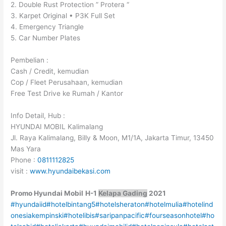
2. Double Rust Protection ” Protera “
3. Karpet Original • P3K Full Set
4. Emergency Triangle
5. Car Number Plates
Pembelian :
Cash / Credit, kemudian
Cop / Fleet Perusahaan, kemudian
Free Test Drive ke Rumah / Kantor
Info Detail, Hub :
HYUNDAI MOBIL Kalimalang
Jl. Raya Kalimalang, Billy & Moon, M1/1A, Jakarta Timur, 13450
Mas Yara
Phone :
0811112825
visit :
www.hyundaibekasi.com
Promo Hyundai Mobil
H-1
Kelapa Gading
2021
#hyundaiid
#hotelbintang5
#hotelsheraton
#hotelmulia
#hotelind
onesiakempinski
#hotelibis
#saripanpacific
#fourseasonhotel
#ho