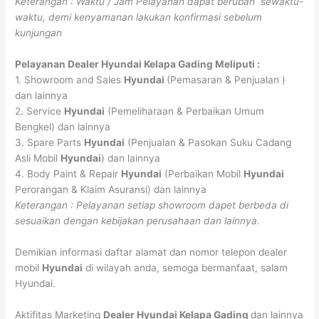
Keterangan : Waktu / Jam Pelayanan dapat berubah sewaktu-
waktu, demi kenyamanan lakukan konfirmasi sebelum
kunjungan
Pelayanan
Dealer Hyundai
Kelapa Gading
Meliputi :
1. Showroom and Sales
Hyundai
(Pemasaran & Penjualan )
dan lainnya
2. Service
Hyundai
(Pemeliharaan & Perbaikan Umum
Bengkel) dan lainnya
3. Spare Parts
Hyundai
(Penjualan & Pasokan Suku Cadang
Asli Mobil
Hyundai
) dan lainnya
4. Body Paint & Repair
Hyundai
(Perbaikan Mobil
Hyundai
Perorangan & Klaim Asuransi) dan lainnya
Keterangan : Pelayanan setiap showroom dapet berbeda di
sesuaikan dengan kebijakan perusahaan dan lainnya.
Demikian informasi daftar alamat dan nomor telepon dealer
mobil
Hyundai
di wilayah anda, semoga bermanfaat, salam
Hyundai.
Aktifitas Marketing
Dealer Hyundai
Kelapa Gading
dan lainnya