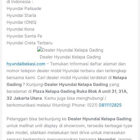
di Indonesia :
Hyundai Palisade
Hyundai Staria
Hyundai IONIQ
Hyundai Kona
Hyundai Santa Fe
Hyundai Creta Terbaru
Dealer Hyundai Kelapa Gading
hyundaibekasi.com
– Temukan Informasi daftar alamat dan
nomor telepon dealer mobil Hyundai terbaru dan terlengkap
bersama kami. Cari dealer mobil Hyundai terdekat di
Kelapa
Gading
? Kunjungi
Dealer Hyundai Kelapa Gading
yang
beralamat di
Plaza Kelapa Gading Ruko Blok A unit 31, 31A,
32
Jakarta Utara
. Kamu juga bisa menghubungi /
berkomunikasi melalui (Hunting) Phone: (021)
0811112825
Pelanggan bisa berkunjung ke
Dealer Hyundai
Kelapa Gading
untuk melihat unit display di showroom, tersedia berbagai type
dan model, silahkan melakukan test drive untuk merasakan
sensasi berkendara menyenangkan bersama
Hyundai
, jangan