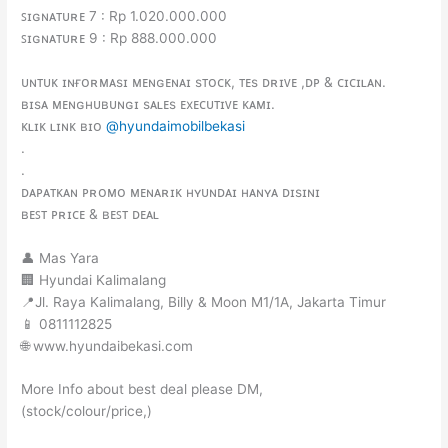
ꜱɪɢɴᴀᴛᴜʀᴇ 7 : Rp 1.020.000.000
ꜱɪɢɴᴀᴛᴜʀᴇ 9 : Rp 888.000.000
ᴜɴᴛᴜᴋ ɪɴғᴏʀᴍᴀsɪ ᴍᴇɴɢᴇɴᴀɪ sᴛᴏᴄᴋ, ᴛᴇs ᴅʀɪᴠᴇ ,ᴅᴘ & ᴄɪᴄɪʟᴀɴ.
ʙɪsᴀ ᴍᴇɴɢʜᴜʙᴜɴɢɪ sᴀʟᴇs ᴇxᴇᴄᴜᴛɪᴠᴇ ᴋᴀᴍɪ.
ᴋʟɪᴋ ʟɪɴᴋ ʙɪᴏ
@hyundaimobilbekasi
.
.
ᴅᴀᴘᴀᴛᴋᴀɴ ᴘʀᴏᴍᴏ ᴍᴇɴᴀʀɪᴋ ʜʏᴜɴᴅᴀɪ ʜᴀɴʏᴀ ᴅɪsɪɴɪ
ʙᴇꜱᴛ ᴘʀɪᴄᴇ & ʙᴇꜱᴛ ᴅᴇᴀʟ
👤 Mas Yara
🏢 Hyundai Kalimalang
📍Jl. Raya Kalimalang, Billy & Moon M1/1A, Jakarta Timur
📱 0811112825
🌐 www.hyundaibekasi.com
More Info about best deal please DM,
(stock/colour/price,)