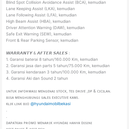
Blind Spot Collision Avoidance Assist (BCA), kemudian
Lane Keeping Assist (LKA), kemudian
Lane Following Assist (LFA), kemudian
High Beam Assist (HBA), kemudian
Driver Attention Warning (DAW), kemudian
Safe Exit Warning (SEW), kemudian
Front & Rear Parking Sensor, kemudian
𝙒𝘼𝙍𝙍𝘼𝙉𝙏𝙔 & 𝘼𝙁𝙏𝙀𝙍 𝙎𝘼𝙇𝙀𝙎 :
1. Garansi baterai 8 tahun/160.000 Km, kemudian
2. Garansi jasa dan parts 5 tahun/75.000 Km, kemudian
3. Garansi kendaraan 3 tahun/100.000 Km, kemudian
4. Garansi Aki dan Sound 2 tahun
ᴜɴᴛᴜᴋ ɪɴғᴏʀᴍᴀsɪ ᴍᴇɴɢᴇɴᴀɪ sᴛᴏᴄᴋ, ᴛᴇs ᴅʀɪᴠᴇ ,ᴅᴘ & ᴄɪᴄɪʟᴀɴ.
ʙɪsᴀ ᴍᴇɴɢʜᴜʙᴜɴɢɪ sᴀʟᴇs ᴇxᴇᴄᴜᴛɪᴠᴇ ᴋᴀᴍɪ.
ᴋʟɪᴋ ʟɪɴᴋ ʙɪᴏ
@hyundaimobilbekasi
.
.
ᴅᴀᴘᴀᴛᴋᴀɴ ᴘʀᴏᴍᴏ ᴍᴇɴᴀʀɪᴋ ʜʏᴜɴᴅᴀɪ ʜᴀɴʏᴀ ᴅɪsɪɴɪ
ʙᴇꜱᴛ ᴘʀɪᴄᴇ & ʙᴇꜱᴛ ᴅᴇᴀʟ