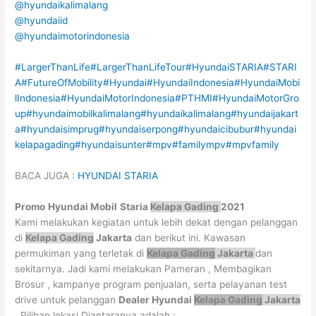
@hyundaikalimalang
@hyundaiid
@hyundaimotorindonesia
#LargerThanLife
#LargerThanLifeTour
#HyundaiSTARIA
#STARI
A
#FutureOfMobility
#Hyundai
#HyundaiIndonesia
#HyundaiMobi
lIndonesia
#HyundaiMotorIndonesia
#PTHMI
#HyundaiMotorGro
up
#hyundaimobilkalimalang
#hyundaikalimalang
#hyundaijakart
a
#hyundaisimprug
#hyundaiserpong
#hyundaicibubur
#hyundai
kelapagading
#hyundaisunter
#mpv
#familympv
#mpvfamily
BACA JUGA :
HYUNDAI STARIA
Promo
Hyundai Mobil
Staria
Kelapa Gading
2021
Kami melakukan kegiatan untuk lebih dekat dengan pelanggan
di
Kelapa Gading
Jakarta
dan berikut ini. Kawasan
permukiman yang terletak di
Kelapa Gading
Jakarta
dan
sekitarnya. Jadi kami melakukan Pameran , Membagikan
Brosur , kampanye program penjualan, serta pelayanan test
drive untuk pelanggan
Dealer Hyundai
Kelapa Gading
Jakarta
. Pilihan lokasi Diantaranya adalah :