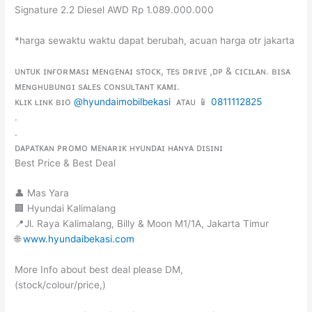
Signature 2.2 Diesel AWD Rp 1.089.000.000
*harga sewaktu waktu dapat berubah, acuan harga otr jakarta
ᴜɴᴛᴜᴋ ɪɴғᴏʀᴍᴀsɪ ᴍᴇɴɢᴇɴᴀɪ sᴛᴏᴄᴋ, ᴛᴇs ᴅʀɪᴠᴇ ,ᴅᴘ & ᴄɪᴄɪʟᴀɴ. ʙɪsᴀ
ᴍᴇɴɢʜᴜʙᴜɴɢɪ sᴀʟᴇs ᴄᴏɴsᴜʟᴛᴀɴᴛ ᴋᴀᴍɪ.
ᴋʟɪᴋ ʟɪɴᴋ ʙɪᴏ
@hyundaimobilbekasi
ᴀᴛᴀᴜ 📱
0811112825
.
.
ᴅᴀᴘᴀᴛᴋᴀɴ ᴘʀᴏᴍᴏ ᴍᴇɴᴀʀɪᴋ ʜʏᴜɴᴅᴀɪ ʜᴀɴʏᴀ ᴅɪsɪɴɪ
Best Price & Best Deal
👤 Mas Yara
🏢 Hyundai Kalimalang
📍Jl. Raya Kalimalang, Billy & Moon M1/1A, Jakarta Timur
🌐
www.hyundaibekasi.com
More Info about best deal please DM,
(stock/colour/price,)