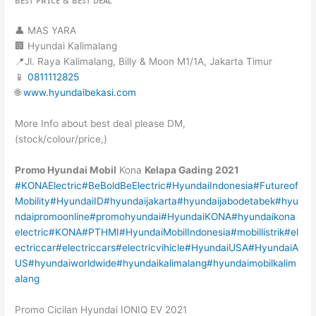
👤 MAS YARA
🏢 Hyundai Kalimalang
📍Jl. Raya Kalimalang, Billy & Moon M1/1A, Jakarta Timur
📱
0811112825
🌐
www.hyundaibekasi.com
More Info about best deal please DM,
(stock/colour/price,)
Promo Hyundai Mobil
Kona
Kelapa Gading
2021
#KONAElectric
#BeBoldBeElectric
#HyundaiIndonesia
#Futureof
Mobility
#HyundaiID
#hyundaijakarta
#hyundaijabodetabek
#hyu
ndaipromoonline
#promohyundai
#HyundaiKONA
#hyundaikona
electric
#KONA
#PTHMI
#HyundaiMobilIndonesia
#mobillistrik
#el
ectriccar
#electriccars
#electricvihicle
#HyundaiUSA
#HyundaiA
US
#hyundaiworldwide
#hyundaikalimalang
#hyundaimobilkalim
alang
Promo Cicilan Hyundai IONIQ EV 2021