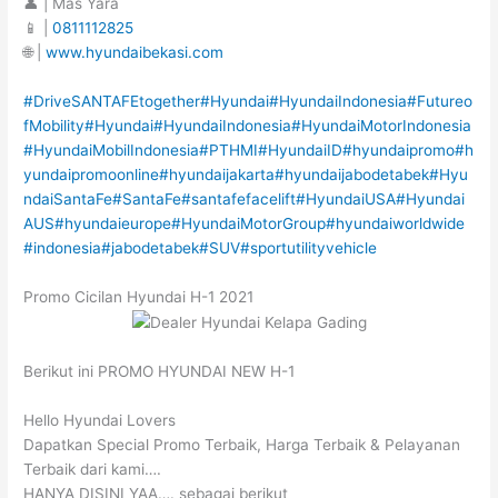
👤 | Mas Yara
📱 |
0811112825
🌐 |
www.hyundaibekasi.com
#DriveSANTAFEtogether
#Hyundai
#HyundaiIndonesia
#Futureo
fMobility
#Hyundai
#HyundaiIndonesia
#HyundaiMotorIndonesia
#HyundaiMobilIndonesia
#PTHMI
#HyundaiID
#hyundaipromo
#h
yundaipromoonline
#hyundaijakarta
#hyundaijabodetabek
#Hyu
ndaiSantaFe
#SantaFe
#santafefacelift
#HyundaiUSA
#Hyundai
AUS
#hyundaieurope
#HyundaiMotorGroup
#hyundaiworldwide
#indonesia
#jabodetabek
#SUV
#sportutilityvehicle
Promo Cicilan Hyundai H-1 2021
Berikut ini PROMO HYUNDAI NEW H-1
Hello Hyundai Lovers
Dapatkan Special Promo Terbaik, Harga Terbaik & Pelayanan
Terbaik dari kami….
HANYA DISINI YAA…. sebagai berikut