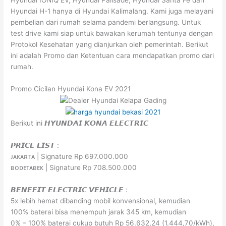
Hyundai H-1 hanya di Hyundai Kalimalang. Kami juga melayani
pembelian dari rumah selama pandemi berlangsung. Untuk
test drive kami siap untuk bawakan kerumah tentunya dengan
Protokol Kesehatan yang dianjurkan oleh pemerintah. Berikut
ini adalah Promo dan Ketentuan cara mendapatkan promo dari
rumah.
Promo Cicilan Hyundai Kona EV 2021
Berikut ini 𝙃𝙔𝙐𝙉𝘿𝘼𝙄 𝙆𝙊𝙉𝘼 𝙀𝙇𝙀𝘾𝙏𝙍𝙄𝘾
𝙋𝙍𝙄𝘾𝙀 𝙇𝙄𝙎𝙏 :
ᴊᴀᴋᴀʀᴛᴀ | Signature Rp 697.000.000
ʙᴏᴅᴇᴛᴀʙᴇᴋ | Signature Rp 708.500.000
𝘽𝙀𝙉𝙀𝙁𝙄𝙏 𝙀𝙇𝙀𝘾𝙏𝙍𝙄𝘾 𝙑𝙀𝙃𝙄𝘾𝙇𝙀 :
5x lebih hemat dibanding mobil konvensional, kemudian
100% baterai bisa menempuh jarak 345 km, kemudian
0% – 100% baterai cukup butuh Rp 56.632,24 (1.444,70/kWh),