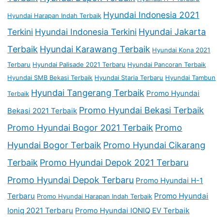
Hyundai Indonesia 2021
Hyundai Harapan Indah Terbaik
Terkini
Hyundai Indonesia Terkini
Hyundai Jakarta
Terbaik
Hyundai Karawang Terbaik
Hyundai Kona 2021
Terbaru
Hyundai Palisade 2021 Terbaru
Hyundai Pancoran Terbaik
Hyundai SMB Bekasi Terbaik
Hyundai Staria Terbaru
Hyundai Tambun
Hyundai Tangerang Terbaik
Promo Hyundai
Terbaik
Promo Hyundai Bekasi Terbaik
Bekasi 2021 Terbaik
Promo Hyundai Bogor 2021 Terbaik
Promo
Hyundai Bogor Terbaik
Promo Hyundai Cikarang
Terbaik
Promo Hyundai Depok 2021 Terbaru
Promo Hyundai Depok Terbaru
Promo Hyundai H-1
Terbaru
Promo Hyundai
Promo Hyundai Harapan Indah Terbaik
Ioniq 2021 Terbaru
Promo Hyundai IONIQ EV Terbaik