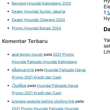
Hy
Bengkel Hyundai Kalimalang 2025
Ele
Dealer Hyundai Sunter Jakarta
1
M
Hy
Dealer Hyundai Cikarang 2024
Da
Promo Hyundai Bekasi 2024
Ya
Komentar Terbaru
se
Li
apartemen murah
pada
2021 Promo
Hyundai Palisade Hyundai Kalimalang
สล็อตแตกง่าย
pada
Hyundai Palisade Harga
Promo 2021 Kredit dan Cash
เว็บสล็อต
pada
Hyundai Palisade Harga
Promo 2021 Kredit dan Cash
preview website before clicking link
pada
2021 Promo Hyundai Palisade Hyundai