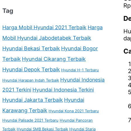
Rp
Tag
De
Harga Mobil Hyundai 2021 Terbaik
Harga
Hu
da
Mobil Hyundai Jabodetabek Terbaik
Hyundai Bekasi Terbaik
Hyundai Bogor
Ca
Terbaik
Hyundai Cikarang Terbaik
Hyundai Depok Terbaik
Hyundai H-1 Terbaru
Hyundai Indonesia
Hyundai Harapan Indah Terbaik
2021 Terkini
Hyundai Indonesia Terkini
Hyundai Jakarta Terbaik
Hyundai
Karawang Terbaik
Hyundai Kona 2021 Terbaru
Hyundai Palisade 2021 Terbaru
Hyundai Pancoran
Terbaik
Hyundai SMB Bekasi Terbaik
Hyundai Staria