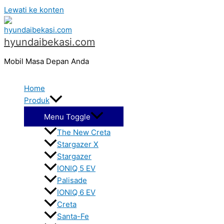
Lewati ke konten
hyundaibekasi.com
Mobil Masa Depan Anda
Home
Produk
Menu Toggle
The New Creta
Stargazer X
Stargazer
IONIQ 5 EV
Palisade
IONIQ 6 EV
Creta
Santa-Fe