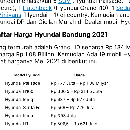
undai memasarkan 5
SUV
(Hyundai Palisade, T
ctric), 1
Hatchback
(Hyundai Grand i10), 1
Seda
inivans
(Hyundai H1) di country. Kemudian and
undai DP dan Cicilan Murah di Dealer mobil Hy
ftar
Harga Hyundai Bandung 2021
ng termurah adalah Grand i10 seharga Rp 184 Mi
harga Rp 1,08 Billion. Kemudian Ada 19 mobil Hy
hat harganya Mei 2021 di berikut ini.
Model Hyundai
Harga
Hyundai Palisade
Rp 777 Juta – Rp 1,08 Milyar
Hyundai H100
Rp 300,5 – Rp 314,5 Juta
Hyundai Ioniq
Rp 637 – Rp 677 Juta
Hyundai Santa Fe
Rp 569 – Rp 729 Juta
Hyundai Kona
Rp 393 Juta
Hyundai H1
Rp 506,5 – Rp 621 Juta