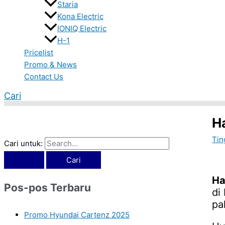
Staria
Kona Electric
IONIQ Electric
H-1
Pricelist
Promo & News
Contact Us
Cari
H
Tin
Cari untuk:
Ha
Pos-pos Terbaru
di
pa
Promo Hyundai Cartenz 2025