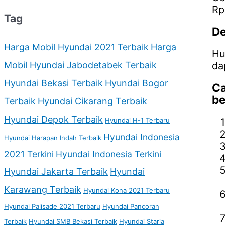
Rp
Tag
De
Harga Mobil Hyundai 2021 Terbaik
Harga
Hu
da
Mobil Hyundai Jabodetabek Terbaik
Hyundai Bekasi Terbaik
Hyundai Bogor
Ca
be
Terbaik
Hyundai Cikarang Terbaik
Hyundai Depok Terbaik
Hyundai H-1 Terbaru
Hyundai Indonesia
Hyundai Harapan Indah Terbaik
2021 Terkini
Hyundai Indonesia Terkini
Hyundai Jakarta Terbaik
Hyundai
Karawang Terbaik
Hyundai Kona 2021 Terbaru
Hyundai Palisade 2021 Terbaru
Hyundai Pancoran
Terbaik
Hyundai SMB Bekasi Terbaik
Hyundai Staria