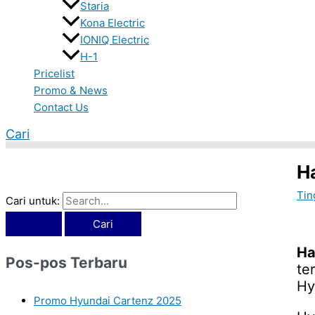
Staria
Kona Electric
IONIQ Electric
H-1
Pricelist
Promo & News
Contact Us
Cari
H
Tin
Cari untuk:
Ha
Pos-pos Terbaru
te
Hy
Promo Hyundai Cartenz 2025