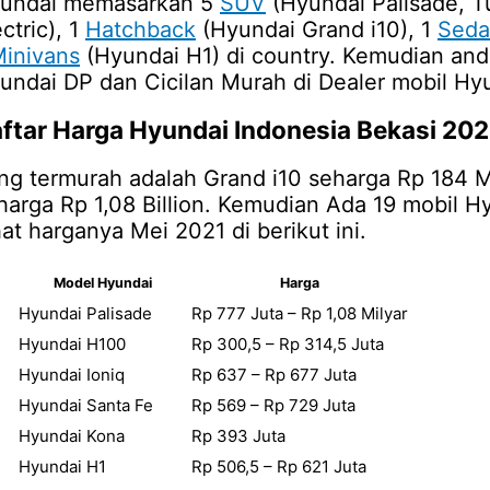
undai memasarkan 5
SUV
(Hyundai Palisade, T
ctric), 1
Hatchback
(Hyundai Grand i10), 1
Seda
inivans
(Hyundai H1) di country. Kemudian and
undai DP dan Cicilan Murah di Dealer mobil Hy
ftar
Harga Hyundai Indonesia Bekasi 202
ng termurah adalah Grand i10 seharga Rp 184 Mi
harga Rp 1,08 Billion. Kemudian Ada 19 mobil Hy
hat harganya Mei 2021 di berikut ini.
Model Hyundai
Harga
Hyundai Palisade
Rp 777 Juta – Rp 1,08 Milyar
Hyundai H100
Rp 300,5 – Rp 314,5 Juta
Hyundai Ioniq
Rp 637 – Rp 677 Juta
Hyundai Santa Fe
Rp 569 – Rp 729 Juta
Hyundai Kona
Rp 393 Juta
Hyundai H1
Rp 506,5 – Rp 621 Juta