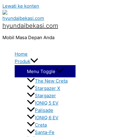
Lewati ke konten
hyundaibekasi.com
Mobil Masa Depan Anda
Home
Produk
Menu Toggle
The New Creta
Stargazer X
Stargazer
IONIQ 5 EV
Palisade
IONIQ 6 EV
Creta
Santa-Fe