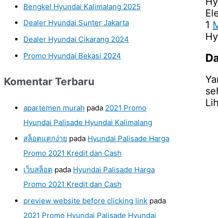
Hy
Bengkel Hyundai Kalimalang 2025
Ele
Dealer Hyundai Sunter Jakarta
1
M
Hy
Dealer Hyundai Cikarang 2024
Da
Promo Hyundai Bekasi 2024
Ya
Komentar Terbaru
se
Li
apartemen murah
pada
2021 Promo
Hyundai Palisade Hyundai Kalimalang
สล็อตแตกง่าย
pada
Hyundai Palisade Harga
Promo 2021 Kredit dan Cash
เว็บสล็อต
pada
Hyundai Palisade Harga
Promo 2021 Kredit dan Cash
preview website before clicking link
pada
2021 Promo Hyundai Palisade Hyundai