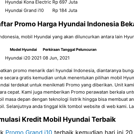
Hyundai Kona Electric
Rp 697 Juta
Hyundai Grand i10
Rp 184 Juta
ftar Promo
Harga Hyundai Indonesia Bek
Indonesia, mobil Hyundai yang akan diluncurkan antara lain Hyu
Model Hyundai
Perkiraan Tanggal Peluncuran
Hyundai i20 2021
08 Jun, 2021
atkan promo menarik dari hyundai Indonesia, diantaranya bunga
ve secara gratis kemudian untuk menentukan pilihan mobil Hyund
ndai terdekat untuk menikmati Promo yang diberikan. Unit kam
ara cepat. Kami juga memberikan Promo perawatan berkala untu
il masa depan dengan teknologi listrik hingga bisa membuat an
il. Selanjutnya anda tinggal klik tombol website di web kami. 
mulasi Kredit Mobil Hyundai Terbaik
ek
Promo Grand i10
terbaik kemudian hari ini 20