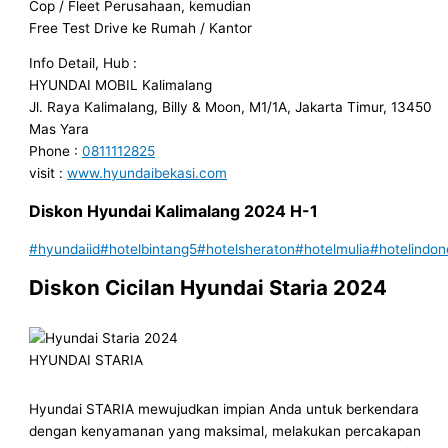
Cop / Fleet Perusahaan, kemudian
Free Test Drive ke Rumah / Kantor
Info Detail, Hub :
HYUNDAI MOBIL Kalimalang
Jl. Raya Kalimalang, Billy & Moon, M1/1A, Jakarta Timur, 13450
Mas Yara
Phone :
0811112825
visit :
www.hyundaibekasi.com
Diskon
Hyundai
Kalimalang 202
4
H-1
#hyundaiid
#hotelbintang5
#hotelsheraton
#hotelmulia
#hotelindon
Diskon Cicilan Hyundai Staria 2024
HYUNDAI STARIA
Hyundai STARIA mewujudkan impian Anda untuk berkendara
dengan kenyamanan yang maksimal, melakukan percakapan