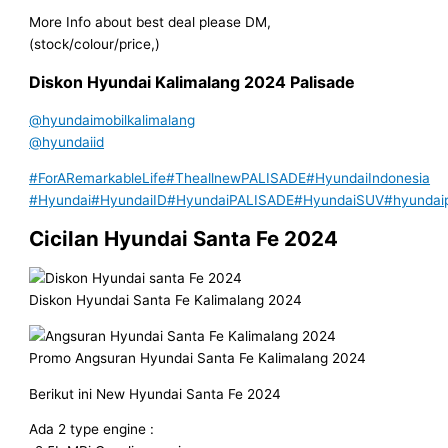
More Info about best deal please DM,
(stock/colour/price,)
Diskon
Hyundai Kalimalang
202
4
Palisade
@hyundaimobilkalimalang
@hyundaiid
#ForARemarkableLife
#TheallnewPALISADE
#HyundaiIndonesia
#Hyundai
#HyundaiID
#HyundaiPALISADE
#HyundaiSUV
#hyundai
Cicilan Hyundai Santa Fe 2024
Diskon Hyundai Santa Fe Kalimalang 2024
Promo Angsuran Hyundai Santa Fe Kalimalang 2024
Berikut ini New Hyundai Santa Fe 2024
Ada 2 type engine :