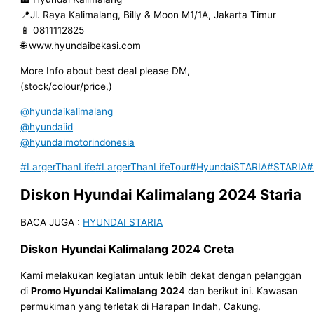
📍Jl. Raya Kalimalang, Billy & Moon M1/1A, Jakarta Timur
📱 0811112825
🌐 www.hyundaibekasi.com
More Info about best deal please DM,
(stock/colour/price,)
@hyundaikalimalang
@hyundaiid
@hyundaimotorindonesia
#LargerThanLife
#LargerThanLifeTour
#HyundaiSTARIA
#STARIA
#
Diskon
Hyundai Kalimalang 202
4
Staria
BACA JUGA :
HYUNDAI STARIA
Diskon
Hyundai
Kalimalang 202
4
Creta
Kami melakukan kegiatan untuk lebih dekat dengan pelanggan
di
Promo
Hyundai Kalimalang 202
4 dan berikut ini. Kawasan
permukiman yang terletak di Harapan Indah, Cakung,