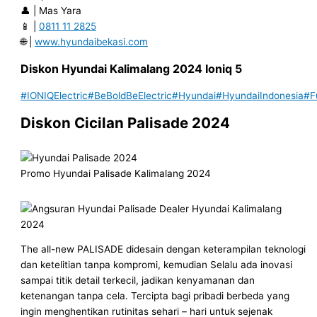
👤 | Mas Yara
📱 |
0811 11 2825
🌐 |
www.hyundaibekasi.com
Diskon
Hyundai
Kalimalang 202
4
Ioniq 5
#IONIQElectric
#BeBoldBeElectric
#Hyundai
#HyundaiIndonesia
#F
Diskon Cicilan Palisade 2024
Promo Hyundai Palisade Kalimalang 2024
The all-new PALISADE didesain dengan keterampilan teknologi
dan ketelitian tanpa kompromi, kemudian Selalu ada inovasi
sampai titik detail terkecil, jadikan kenyamanan dan
ketenangan tanpa cela. Tercipta bagi pribadi berbeda yang
ingin menghentikan rutinitas sehari – hari untuk sejenak