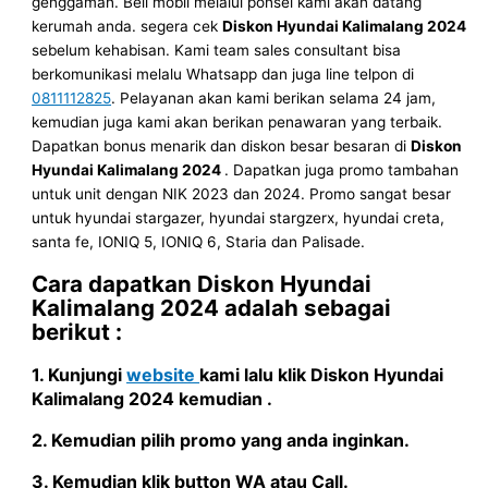
genggaman. Beli mobil melalui ponsel kami akan datang
kerumah anda. segera cek
Diskon Hyundai Kalimalang 2024
sebelum kehabisan. Kami team sales consultant bisa
berkomunikasi melalu Whatsapp dan juga line telpon di
0811112825
. Pelayanan akan kami berikan selama 24 jam,
kemudian juga kami akan berikan penawaran yang terbaik.
Dapatkan bonus menarik dan diskon besar besaran di
Diskon
Hyundai Kalimalang 2024
. Dapatkan juga promo tambahan
untuk unit dengan NIK 2023 dan 2024. Promo sangat besar
untuk hyundai stargazer, hyundai stargzerx, hyundai creta,
santa fe, IONIQ 5, IONIQ 6, Staria dan Palisade.
Cara dapatkan
Diskon
Hyundai
Kalimalang 2024
adalah sebagai
berikut :
1. Kunjungi
website
kami lalu klik
Diskon
Hyundai
Kalimalang 2024
kemudian .
2. Kemudian pilih promo yang anda inginkan.
3. Kemudian klik button WA atau Call.