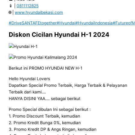
📱 |
0811112825
🌐 |
www.hyundaibekasi.com
#DriveSANTAFEtogether
#Hyundai
#HyundaiIndonesia
#FutureofMo
Diskon Cicilan Hyundai H-1 2024
Berikut ini PROMO HYUNDAI NEW H-1
Hello Hyundai Lovers
Dapatkan Special Promo Terbaik, Harga Terbaik & Pelayanan
Terbaik dari kami….
HANYA DISINI YAA…. sebagai berikut
Promo Special dibulan Ini sebagai berikut :
1. Promo Discount Terbaik, kemudian
2. Promo Kredit Bunga 0%, kemudian
3. Promo Kredit DP & Angs Ringan, kemudian