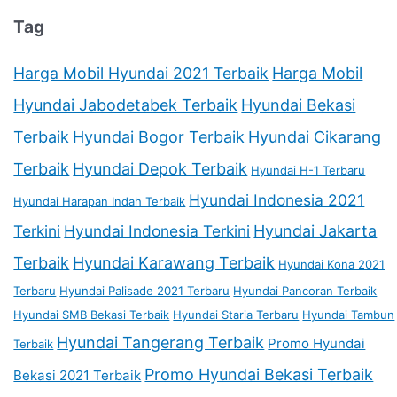
Tag
Harga Mobil Hyundai 2021 Terbaik
Harga Mobil
Hyundai Jabodetabek Terbaik
Hyundai Bekasi
Terbaik
Hyundai Bogor Terbaik
Hyundai Cikarang
Terbaik
Hyundai Depok Terbaik
Hyundai H-1 Terbaru
Hyundai Indonesia 2021
Hyundai Harapan Indah Terbaik
Terkini
Hyundai Indonesia Terkini
Hyundai Jakarta
Terbaik
Hyundai Karawang Terbaik
Hyundai Kona 2021
Terbaru
Hyundai Palisade 2021 Terbaru
Hyundai Pancoran Terbaik
Hyundai SMB Bekasi Terbaik
Hyundai Staria Terbaru
Hyundai Tambun
Hyundai Tangerang Terbaik
Promo Hyundai
Terbaik
Promo Hyundai Bekasi Terbaik
Bekasi 2021 Terbaik