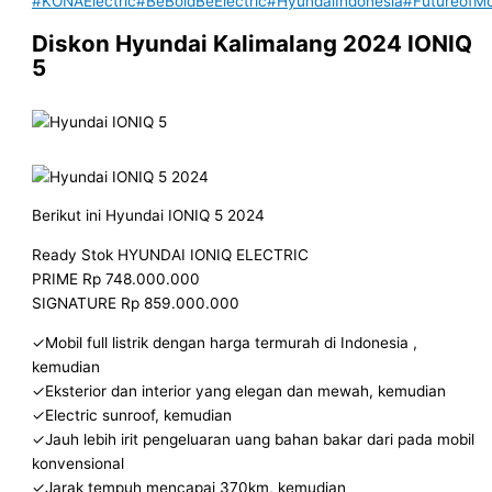
#KONAElectric
#BeBoldBeElectric
#HyundaiIndonesia
#FutureofMob
Diskon Hyundai Kalimalang 2024 IONIQ
5
Berikut ini Hyundai IONIQ 5 2024
Ready Stok HYUNDAI IONIQ ELECTRIC
PRIME Rp 748.000.000
SIGNATURE Rp 859.000.000
✓Mobil full listrik dengan harga termurah di Indonesia ,
kemudian
✓Eksterior dan interior yang elegan dan mewah, kemudian
✓Electric sunroof, kemudian
✓Jauh lebih irit pengeluaran uang bahan bakar dari pada mobil
konvensional
✓Jarak tempuh mencapai 370km, kemudian