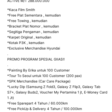
ACTIVE M/T 288.000.000
*Kaca Film Smith
*Free Plat Sementara , kemudian
*Free Towing , kemudian
*Bracket Plat Nomor , kemudian
*Segitiga Pengaman , kemudian
*Karpet Original , kemudian
*Kotak P3K , kemudian
*Exclusive Merchandise Hyundai
.
PROMO PROGRAM SPESIAL GIIAS‼️
.
*Painting By Erika untuk 100 Customer
*Tour To Seoul untuk 100 Customer (200 pax)
*SPK Merchandise (Car Care Package)
*Lucky Dip (Samsung Z Fold3, Galaxy Z Flip3, Galaxy Tab
S7+, Galaxy Buds2, Voucher My Pertamina 1 jt, E-Money Card
1 Jt)
*Free Sparepart 4 Tahun / 60.000km
*Free PickUp & Delivery 4 Tahun / 100.000km