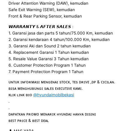
Driver Attention Warning (DAW), kemudian
Safe Exit Warning (SEW), kemudian
Front & Rear Parking Sensor, kemudian
𝙒𝘼𝙍𝙍𝘼𝙉𝙏𝙔 & 𝘼𝙁𝙏𝙀𝙍 𝙎𝘼𝙇𝙀𝙎 :
1. Garansi jasa dan parts 5 tahun/75.000 Km, kemudian
2. Garansi kendaraan 4 tahun/100.000 Km, kemudian
3. Garansi Aki dan Sound 2 tahun kemudian
4. Replacement Garansi 1 Tahun kemudian
5. Resale Value Garansi 3 Tahun kemudian
6. Customer Protection Program 1 Tahun
7. Payment Protection Program 1 Tahun
ᴜɴᴛᴜᴋ ɪɴғᴏʀᴍᴀsɪ ᴍᴇɴɢᴇɴᴀɪ sᴛᴏᴄᴋ, ᴛᴇs ᴅʀɪᴠᴇ ,ᴅᴘ & ᴄɪᴄɪʟᴀɴ.
ʙɪsᴀ ᴍᴇɴɢʜᴜʙᴜɴɢɪ sᴀʟᴇs ᴇxᴇᴄᴜᴛɪᴠᴇ ᴋᴀᴍɪ.
ᴋʟɪᴋ ʟɪɴᴋ ʙɪᴏ
@hyundaimobilbekasi
.
.
ᴅᴀᴘᴀᴛᴋᴀɴ ᴘʀᴏᴍᴏ ᴍᴇɴᴀʀɪᴋ ʜʏᴜɴᴅᴀɪ ʜᴀɴʏᴀ ᴅɪsɪɴɪ
ʙᴇꜱᴛ ᴘʀɪᴄᴇ & ʙᴇꜱᴛ ᴅᴇᴀʟ