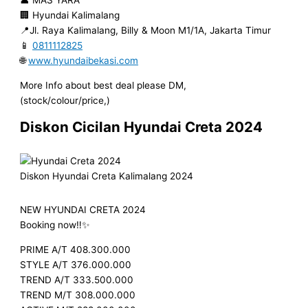
👤 MAS YARA
🏢 Hyundai Kalimalang
📍Jl. Raya Kalimalang, Billy & Moon M1/1A, Jakarta Timur
📱
0811112825
🌐
www.hyundaibekasi.com
More Info about best deal please DM,
(stock/colour/price,)
Diskon Cicilan Hyundai Creta 2024
Diskon Hyundai Creta Kalimalang 2024
NEW HYUNDAI CRETA 2024
Booking now‼️✨
PRIME A/T 408.300.000
STYLE A/T 376.000.000
TREND A/T 333.500.000
TREND M/T 308.000.000