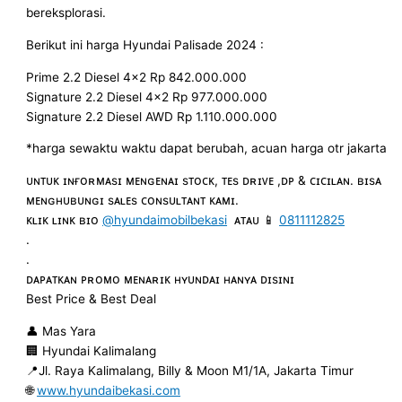
bereksplorasi.
Berikut ini harga Hyundai Palisade 2024 :
Prime 2.2 Diesel 4×2 Rp 842.000.000
Signature 2.2 Diesel 4×2 Rp 977.000.000
Signature 2.2 Diesel AWD Rp 1.110.000.000
*harga sewaktu waktu dapat berubah, acuan harga otr jakarta
ᴜɴᴛᴜᴋ ɪɴғᴏʀᴍᴀsɪ ᴍᴇɴɢᴇɴᴀɪ sᴛᴏᴄᴋ, ᴛᴇs ᴅʀɪᴠᴇ ,ᴅᴘ & ᴄɪᴄɪʟᴀɴ. ʙɪsᴀ
ᴍᴇɴɢʜᴜʙᴜɴɢɪ sᴀʟᴇs ᴄᴏɴsᴜʟᴛᴀɴᴛ ᴋᴀᴍɪ.
ᴋʟɪᴋ ʟɪɴᴋ ʙɪᴏ
@hyundaimobilbekasi
ᴀᴛᴀᴜ 📱
0811112825
.
.
ᴅᴀᴘᴀᴛᴋᴀɴ ᴘʀᴏᴍᴏ ᴍᴇɴᴀʀɪᴋ ʜʏᴜɴᴅᴀɪ ʜᴀɴʏᴀ ᴅɪsɪɴɪ
Best Price & Best Deal
👤 Mas Yara
🏢 Hyundai Kalimalang
📍Jl. Raya Kalimalang, Billy & Moon M1/1A, Jakarta Timur
🌐
www.hyundaibekasi.com