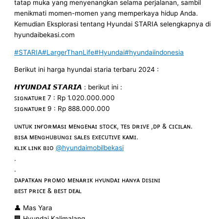
tatap muka yang menyenangkan selama perjalanan, sambil
menikmati momen-momen yang memperkaya hidup Anda.
Kemudian Eksplorasi tentang Hyundai STARIA selengkapnya di
hyundaibekasi.com
#STARIA
#LargerThanLife
#Hyundai
#hyundaiindonesia
Berikut ini harga hyundai staria terbaru 2024 :
𝙃𝙔𝙐𝙉𝘿𝘼𝙄 𝙎𝙏𝘼𝙍𝙄𝘼 : berikut ini :
ꜱɪɢɴᴀᴛᴜʀᴇ 7 : Rp 1.020.000.000
ꜱɪɢɴᴀᴛᴜʀᴇ 9 : Rp 888.000.000
ᴜɴᴛᴜᴋ ɪɴғᴏʀᴍᴀsɪ ᴍᴇɴɢᴇɴᴀɪ sᴛᴏᴄᴋ, ᴛᴇs ᴅʀɪᴠᴇ ,ᴅᴘ & ᴄɪᴄɪʟᴀɴ.
ʙɪsᴀ ᴍᴇɴɢʜᴜʙᴜɴɢɪ sᴀʟᴇs ᴇxᴇᴄᴜᴛɪᴠᴇ ᴋᴀᴍɪ.
ᴋʟɪᴋ ʟɪɴᴋ ʙɪᴏ
@hyundaimobilbekasi
.
.
ᴅᴀᴘᴀᴛᴋᴀɴ ᴘʀᴏᴍᴏ ᴍᴇɴᴀʀɪᴋ ʜʏᴜɴᴅᴀɪ ʜᴀɴʏᴀ ᴅɪsɪɴɪ
ʙᴇꜱᴛ ᴘʀɪᴄᴇ & ʙᴇꜱᴛ ᴅᴇᴀʟ
👤 Mas Yara
🏢 Hyundai Kalimalang