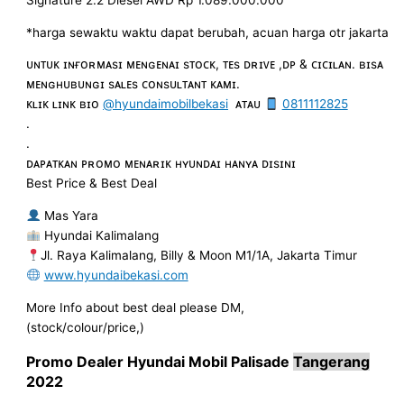
Signature 2.2 Diesel AWD Rp 1.089.000.000
*harga sewaktu waktu dapat berubah, acuan harga otr jakarta
ᴜɴᴛᴜᴋ ɪɴғᴏʀᴍᴀsɪ ᴍᴇɴɢᴇɴᴀɪ sᴛᴏᴄᴋ, ᴛᴇs ᴅʀɪᴠᴇ ,ᴅᴘ & ᴄɪᴄɪʟᴀɴ. ʙɪsᴀ
ᴍᴇɴɢʜᴜʙᴜɴɢɪ sᴀʟᴇs ᴄᴏɴsᴜʟᴛᴀɴᴛ ᴋᴀᴍɪ.
ᴋʟɪᴋ ʟɪɴᴋ ʙɪᴏ
@hyundaimobilbekasi
ᴀᴛᴀᴜ
0811112825
.
.
ᴅᴀᴘᴀᴛᴋᴀɴ ᴘʀᴏᴍᴏ ᴍᴇɴᴀʀɪᴋ ʜʏᴜɴᴅᴀɪ ʜᴀɴʏᴀ ᴅɪsɪɴɪ
Best Price & Best Deal
Mas Yara
Hyundai Kalimalang
Jl. Raya Kalimalang, Billy & Moon M1/1A, Jakarta Timur
www.hyundaibekasi.com
More Info about best deal please DM,
(stock/colour/price,)
Promo Dealer Hyundai Mobil
Palisade
Tangerang
2022