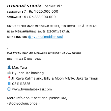
𝙃𝙔𝙐𝙉𝘿𝘼𝙄 𝙎𝙏𝘼𝙍𝙄𝘼 : berikut ini :
ꜱɪɢɴᴀᴛᴜʀᴇ 7 : Rp 1.020.000.000
ꜱɪɢɴᴀᴛᴜʀᴇ 9 : Rp 888.000.000
ᴜɴᴛᴜᴋ ɪɴғᴏʀᴍᴀsɪ ᴍᴇɴɢᴇɴᴀɪ sᴛᴏᴄᴋ, ᴛᴇs ᴅʀɪᴠᴇ ,ᴅᴘ & ᴄɪᴄɪʟᴀɴ.
ʙɪsᴀ ᴍᴇɴɢʜᴜʙᴜɴɢɪ sᴀʟᴇs ᴇxᴇᴄᴜᴛɪᴠᴇ ᴋᴀᴍɪ.
ᴋʟɪᴋ ʟɪɴᴋ ʙɪᴏ
@hyundaimobilbekasi
.
.
ᴅᴀᴘᴀᴛᴋᴀɴ ᴘʀᴏᴍᴏ ᴍᴇɴᴀʀɪᴋ ʜʏᴜɴᴅᴀɪ ʜᴀɴʏᴀ ᴅɪsɪɴɪ
ʙᴇꜱᴛ ᴘʀɪᴄᴇ & ʙᴇꜱᴛ ᴅᴇᴀʟ
Mas Yara
Hyundai Kalimalang
Jl. Raya Kalimalang, Billy & Moon M1/1A, Jakarta Timur
0811112825
www.hyundaibekasi.com
More Info about best deal please DM,
(stock/colour/price,)