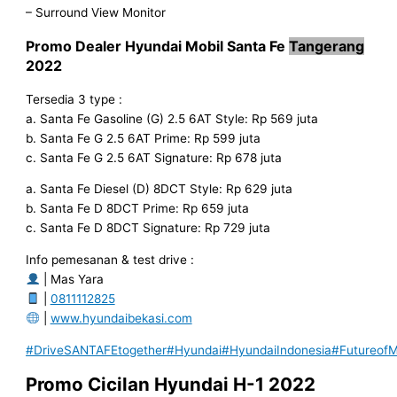
– Surround View Monitor
Promo
Dealer
Hyundai
Mobil Santa Fe
Tangerang
2022
Tersedia 3 type :
a. Santa Fe Gasoline (G) 2.5 6AT Style: Rp 569 juta
b. Santa Fe G 2.5 6AT Prime: Rp 599 juta
c. Santa Fe G 2.5 6AT Signature: Rp 678 juta
a. Santa Fe Diesel (D) 8DCT Style: Rp 629 juta
b. Santa Fe D 8DCT Prime: Rp 659 juta
c. Santa Fe D 8DCT Signature: Rp 729 juta
Info pemesanan & test drive :
| Mas Yara
|
0811112825
|
www.hyundaibekasi.com
#DriveSANTAFEtogether
#Hyundai
#HyundaiIndonesia
#FutureofMo
Promo Cicilan Hyundai H-1 2022