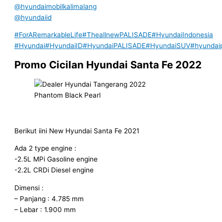
@hyundaimobilkalimalang
@hyundaiid
#ForARemarkableLife
#TheallnewPALISADE
#HyundaiIndonesia
#Hyundai
#HyundaiID
#HyundaiPALISADE
#HyundaiSUV
#hyundai
Promo Cicilan Hyundai Santa Fe 2022
Phantom Black Pearl
Berikut iini New Hyundai Santa Fe 2021
Ada 2 type engine :
-2.5L MPi Gasoline engine
-2.2L CRDi Diesel engine
Dimensi :
– Panjang : 4.785 mm
– Lebar : 1.900 mm