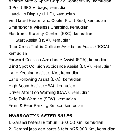
Android Auto & Apple Carplay Connectivity, kemudian
6 Point SRS Airbags, kemudian
Head-Up Display (HUD), kemudian
Ventilated Heater and Cooler Front Seat, kemudian
Smartphone Wireless Charging, kemudian
Electronic Stability Control (ESC), kemudian
Hill Start Assist (HSA), kemudian
Rear Cross Traffic Collision Avoidance Assist (RCCA),
kemudian
Forward Collision Avoidance Assist (FCA), kemudian
Blind Spot Collision Avoidance Assist (BCA), kemudian
Lane Keeping Assist (LKA), kemudian
Lane Following Assist (LFA), kemudian
High Beam Assist (HBA), kemudian
Driver Attention Warning (DAW), kemudian
Safe Exit Warning (SEW), kemudian
Front & Rear Parking Sensor, kemudian
𝙒𝘼𝙍𝙍𝘼𝙉𝙏𝙔 & 𝘼𝙁𝙏𝙀𝙍 𝙎𝘼𝙇𝙀𝙎 :
1. Garansi baterai 8 tahun/160.000 Km, kemudian
2. Garansi jasa dan parts 5 tahun/75.000 Km, kemudian