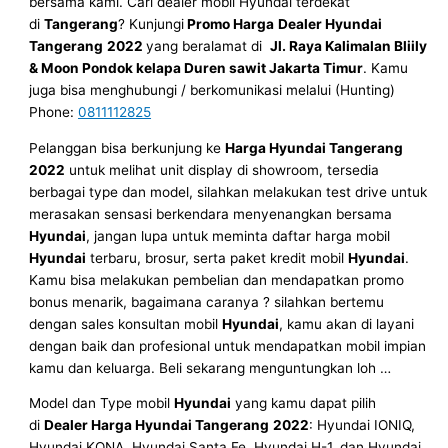
bersama kami. Cari dealer mobil Hyundai terdekat
di
Tangerang
? Kunjungi
Promo Harga
Dealer Hyundai
Tangerang
2022
yang beralamat di
Jl. Raya Kalimalan Bliily
& Moon Pondok kelapa Duren sawit Jakarta Timur
. Kamu
juga bisa menghubungi / berkomunikasi melalui (Hunting)
Phone:
0811112825
Pelanggan bisa berkunjung ke
Harga
Hyundai
Tangerang
2022
untuk melihat unit display di showroom, tersedia
berbagai type dan model, silahkan melakukan test drive untuk
merasakan sensasi berkendara menyenangkan bersama
Hyundai
, jangan lupa untuk meminta daftar harga mobil
Hyundai
terbaru, brosur, serta paket kredit mobil
Hyundai
.
Kamu bisa melakukan pembelian dan mendapatkan promo
bonus menarik, bagaimana caranya ? silahkan bertemu
dengan sales konsultan mobil
Hyundai
, kamu akan di layani
dengan baik dan profesional untuk mendapatkan mobil impian
kamu dan keluarga. Beli sekarang menguntungkan loh …
Model dan Type mobil
Hyundai
yang kamu dapat pilih
di
Dealer
Harga
Hyundai
Tangerang
2022
: Hyundai IONIQ,
Hyundai KONA, Hyundai Santa Fe, Hyundai H-1, dan Hyundai