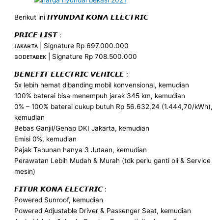
Berikut ini 𝙃𝙔𝙐𝙉𝘿𝘼𝙄 𝙆𝙊𝙉𝘼 𝙀𝙇𝙀𝘾𝙏𝙍𝙄𝘾
𝙋𝙍𝙄𝘾𝙀 𝙇𝙄𝙎𝙏 :
ᴊᴀᴋᴀʀᴛᴀ | Signature Rp 697.000.000
ʙᴏᴅᴇᴛᴀʙᴇᴋ | Signature Rp 708.500.000
𝘽𝙀𝙉𝙀𝙁𝙄𝙏 𝙀𝙇𝙀𝘾𝙏𝙍𝙄𝘾 𝙑𝙀𝙃𝙄𝘾𝙇𝙀 :
5x lebih hemat dibanding mobil konvensional, kemudian
100% baterai bisa menempuh jarak 345 km, kemudian
0% – 100% baterai cukup butuh Rp 56.632,24 (1.444,70/kWh),
kemudian
Bebas Ganjil/Genap DKI Jakarta, kemudian
Emisi 0%, kemudian
Pajak Tahunan hanya 3 Jutaan, kemudian
Perawatan Lebih Mudah & Murah (tdk perlu ganti oli & Service
mesin)
𝙁𝙄𝙏𝙐𝙍 𝙆𝙊𝙉𝘼 𝙀𝙇𝙀𝘾𝙏𝙍𝙄𝘾 :
Powered Sunroof, kemudian
Powered Adjustable Driver & Passenger Seat, kemudian