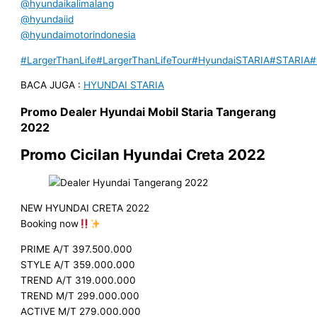
@hyundaikalimalang
@hyundaiid
@hyundaimotorindonesia
#LargerThanLife
#LargerThanLifeTour
#HyundaiSTARIA
#STARIA
#
BACA JUGA :
HYUNDAI STARIA
Promo
Dealer
Hyundai Mobil
Staria
Tangerang
2022
Promo Cicilan Hyundai Creta
2022
NEW HYUNDAI CRETA 2022
Booking now
PRIME A/T 397.500.000
STYLE A/T 359.000.000
TREND A/T 319.000.000
TREND M/T 299.000.000
ACTIVE M/T 279.000.000