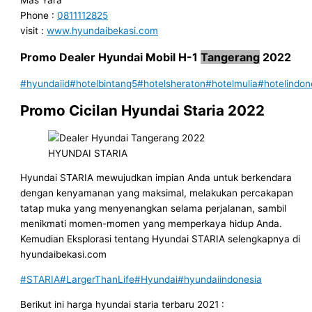
Phone :
0811112825
visit :
www.hyundaibekasi.com
Promo
Dealer
Hyundai Mobil
H-1
Tangerang
2022
#hyundaiid
#hotelbintang5
#hotelsheraton
#hotelmulia
#hotelindon
Promo Cicilan Hyundai Staria 2022
HYUNDAI STARIA
Hyundai STARIA mewujudkan impian Anda untuk berkendara
dengan kenyamanan yang maksimal, melakukan percakapan
tatap muka yang menyenangkan selama perjalanan, sambil
menikmati momen-momen yang memperkaya hidup Anda.
Kemudian Eksplorasi tentang Hyundai STARIA selengkapnya di
hyundaibekasi.com
#STARIA
#LargerThanLife
#Hyundai
#hyundaiindonesia
Berikut ini harga hyundai staria terbaru 2021 :