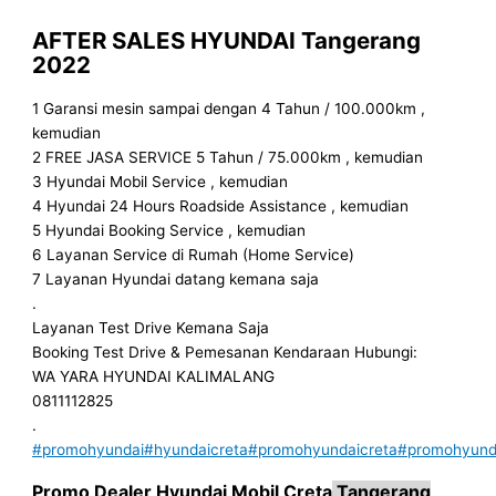
AFTER SALES HYUNDAI
Tangerang
2022
1 Garansi mesin sampai dengan 4 Tahun / 100.000km ,
kemudian
2 FREE JASA SERVICE 5 Tahun / 75.000km , kemudian
3 Hyundai Mobil Service , kemudian
4 Hyundai 24 Hours Roadside Assistance , kemudian
5 Hyundai Booking Service , kemudian
6 Layanan Service di Rumah (Home Service)
7 Layanan Hyundai datang kemana saja
.
Layanan Test Drive Kemana Saja
Booking Test Drive & Pemesanan Kendaraan Hubungi:
WA YARA HYUNDAI KALIMALANG
0811112825
.
#promohyundai
#hyundaicreta
#promohyundaicreta
#promohyunda
Promo
Dealer
Hyundai Mobil
Creta
Tangerang