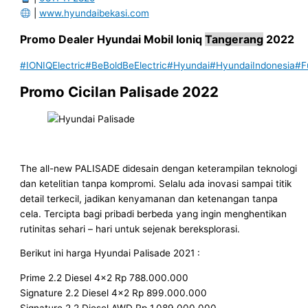
|
www.hyundaibekasi.com
Promo
Dealer
Hyundai Mobil
Ioniq
Tangerang
2022
#IONIQElectric
#BeBoldBeElectric
#Hyundai
#HyundaiIndonesia
#F
Promo Cicilan Palisade 2022
The all-new PALISADE didesain dengan keterampilan teknologi
dan ketelitian tanpa kompromi. Selalu ada inovasi sampai titik
detail terkecil, jadikan kenyamanan dan ketenangan tanpa
cela. Tercipta bagi pribadi berbeda yang ingin menghentikan
rutinitas sehari – hari untuk sejenak bereksplorasi.
Berikut ini harga Hyundai Palisade 2021 :
Prime 2.2 Diesel 4×2 Rp 788.000.000
Signature 2.2 Diesel 4×2 Rp 899.000.000