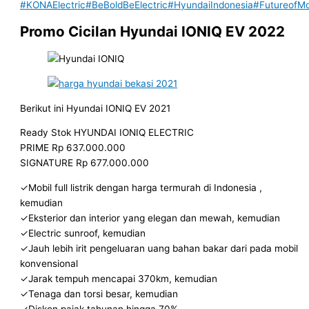
#KONAElectric
#BeBoldBeElectric
#HyundaiIndonesia
#FutureofMob
Promo Cicilan Hyundai IONIQ EV 2022
Berikut ini Hyundai IONIQ EV 2021
Ready Stok HYUNDAI IONIQ ELECTRIC
PRIME Rp 637.000.000
SIGNATURE Rp 677.000.000
✓Mobil full listrik dengan harga termurah di Indonesia ,
kemudian
✓Eksterior dan interior yang elegan dan mewah, kemudian
✓Electric sunroof, kemudian
✓Jauh lebih irit pengeluaran uang bahan bakar dari pada mobil
konvensional
✓Jarak tempuh mencapai 370km, kemudian
✓Tenaga dan torsi besar, kemudian
✓Diskon pajak tahunan hingga 70%