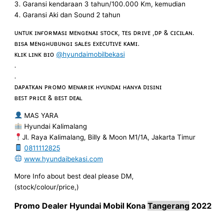
3. Garansi kendaraan 3 tahun/100.000 Km, kemudian
4. Garansi Aki dan Sound 2 tahun
ᴜɴᴛᴜᴋ ɪɴғᴏʀᴍᴀsɪ ᴍᴇɴɢᴇɴᴀɪ sᴛᴏᴄᴋ, ᴛᴇs ᴅʀɪᴠᴇ ,ᴅᴘ & ᴄɪᴄɪʟᴀɴ.
ʙɪsᴀ ᴍᴇɴɢʜᴜʙᴜɴɢɪ sᴀʟᴇs ᴇxᴇᴄᴜᴛɪᴠᴇ ᴋᴀᴍɪ.
ᴋʟɪᴋ ʟɪɴᴋ ʙɪᴏ
@hyundaimobilbekasi
.
.
ᴅᴀᴘᴀᴛᴋᴀɴ ᴘʀᴏᴍᴏ ᴍᴇɴᴀʀɪᴋ ʜʏᴜɴᴅᴀɪ ʜᴀɴʏᴀ ᴅɪsɪɴɪ
ʙᴇꜱᴛ ᴘʀɪᴄᴇ & ʙᴇꜱᴛ ᴅᴇᴀʟ
MAS YARA
Hyundai Kalimalang
Jl. Raya Kalimalang, Billy & Moon M1/1A, Jakarta Timur
0811112825
www.hyundaibekasi.com
More Info about best deal please DM,
(stock/colour/price,)
Promo
Dealer
Hyundai Mobil
Kona
Tangerang
2022