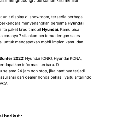
bisa menghubungi / berkomunikasi melalui
t unit display di showroom, tersedia berbagai
si berkendara menyenangkan bersama
Hyundai
,
erta paket kredit mobil
Hyundai
. Kamu bisa
 caranya ? silahkan bertemu dengan sales
onal untuk mendapatkan mobil impian kamu dan
Sunter
2022
: Hyundai IONIQ, Hyundai KONA,
endapatkan informasi terbaru. D
u selama 24 jam non stop, jika nantinya terjadi
suransi dari dealer honda bekasi. yaitu artarindo
 ACA.
 berikut :