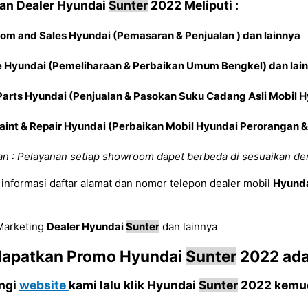
nan
Dealer Hyundai
Sunter
2022
Meliputi :
oom and Sales
Hyundai
(Pemasaran & Penjualan ) dan lainnya
e
Hyundai
(Pemeliharaan & Perbaikan Umum Bengkel) dan lai
Parts
Hyundai
(Penjualan & Pasokan Suku Cadang Asli Mobil
H
aint & Repair
Hyundai
(Perbaikan Mobil
Hyundai
Perorangan & 
n : Pelayanan setiap showroom dapet berbeda di sesuaikan de
informasi daftar alamat dan nomor telepon dealer mobil
Hyund
 Marketing
Dealer Hyundai
Sunter
dan lainnya
dapatkan Promo
Hyundai
Sunter
2022
ada
ungi
website
kami lalu klik
Hyundai
Sunter
2022
kemud