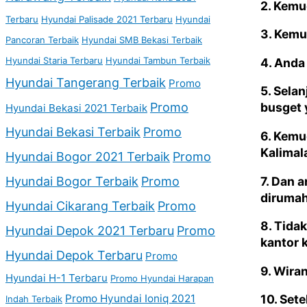
2. Kemu
Terbaru
Hyundai Palisade 2021 Terbaru
Hyundai
3. Kemu
Pancoran Terbaik
Hyundai SMB Bekasi Terbaik
Hyundai Staria Terbaru
Hyundai Tambun Terbaik
4. Anda
Hyundai Tangerang Terbaik
Promo
5. Sela
Promo
busget 
Hyundai Bekasi 2021 Terbaik
Hyundai Bekasi Terbaik
Promo
6. Kemu
Kalimal
Hyundai Bogor 2021 Terbaik
Promo
7. Dan 
Hyundai Bogor Terbaik
Promo
dirumah
Hyundai Cikarang Terbaik
Promo
8. Tida
Hyundai Depok 2021 Terbaru
Promo
kantor 
Hyundai Depok Terbaru
Promo
9. Wira
Hyundai H-1 Terbaru
Promo Hyundai Harapan
Promo Hyundai Ioniq 2021
10. Set
Indah Terbaik