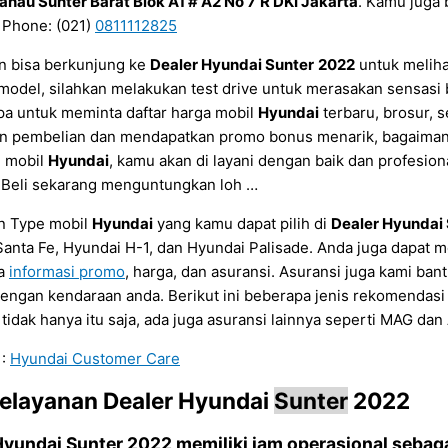
 Danau Sunter Barat Blok A1 # A2 No 7
R DKI Jakarta
. Kamu juga 
 Phone: (021)
0811112825
n bisa berkunjung ke
Dealer Hyundai
Sunter
2022
untuk meliha
 model, silahkan melakukan test drive untuk merasakan sensa
pa untuk meminta daftar harga mobil
Hyundai
terbaru, brosur, s
n pembelian dan mendapatkan promo bonus menarik, bagaimana
n mobil
Hyundai
, kamu akan di layani dengan baik dan profesi
. Beli sekarang menguntungkan loh …
n Type mobil
Hyundai
yang kamu dapat pilih di
Dealer Hyundai
anta Fe, Hyundai H-1, dan Hyundai Palisade. Anda juga dapat m
ya
informasi promo
, harga, dan asuransi. Asuransi juga kami bant
engan kendaraan anda. Berikut ini beberapa jenis rekomendasi a
 tidak hanya itu saja, ada juga asuransi lainnya seperti MAG dan
 :
Hyundai Customer Care
elayanan
Dealer Hyundai
Sunter
2022
Hyundai
Sunter
2022
memiliki jam operasional sebagai