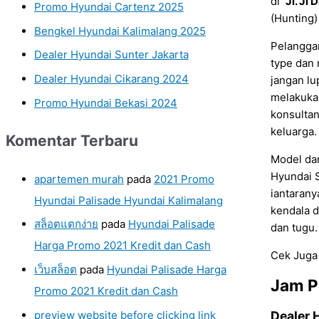
di
Jl. Jl
Promo Hyundai Cartenz 2025
(Hunting)
Bengkel Hyundai Kalimalang 2025
Pelangga
Dealer Hyundai Sunter Jakarta
type dan
Dealer Hyundai Cikarang 2024
jangan lu
melakuka
Promo Hyundai Bekasi 2024
konsulta
keluarga
Komentar Terbaru
Model da
Hyundai S
apartemen murah
pada
2021 Promo
iantaran
Hyundai Palisade Hyundai Kalimalang
kendala d
สล็อตแตกง่าย
pada
Hyundai Palisade
dan tugu.
Harga Promo 2021 Kredit dan Cash
Cek Juga
เว็บสล็อต
pada
Hyundai Palisade Harga
Jam P
Promo 2021 Kredit dan Cash
Dealer 
preview website before clicking link