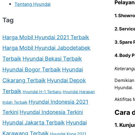
Pelaya
Tentang Hyundai
1. Showr
Tag
2. Servic
Harga Mobil Hyundai 2021 Terbaik
3. Spare 
Harga Mobil Hyundai Jabodetabek
4. Body P
Terbaik
Hyundai Bekasi Terbaik
Keteranga
Hyundai Bogor Terbaik
Hyundai
Cikarang Terbaik
Hyundai Depok
Demikian 
Hyundai.
Terbaik
Hyundai H-1 Terbaru
Hyundai Harapan
Aktifitas
Hyundai Indonesia 2021
Indah Terbaik
Cara 
Terkini
Hyundai Indonesia Terkini
Hyundai Jakarta Terbaik
Hyundai
1. Kunj
Karawang Terbaik
Hyundai Kona 2021