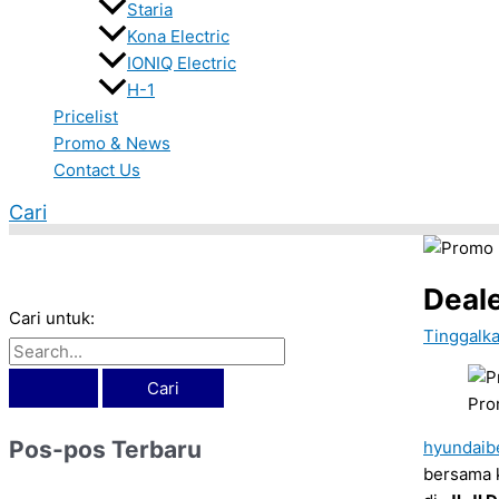
Staria
Kona Electric
IONIQ Electric
H-1
Pricelist
Promo & News
Contact Us
Cari
Deal
Cari untuk:
Tinggalk
Pro
Pos-pos Terbaru
hyundaib
bersama k