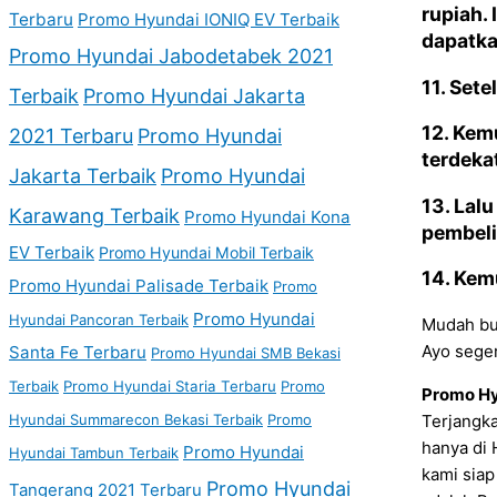
rupiah.
Terbaru
Promo Hyundai IONIQ EV Terbaik
dapatka
Promo Hyundai Jabodetabek 2021
11. Set
Terbaik
Promo Hyundai Jakarta
12. Kem
2021 Terbaru
Promo Hyundai
terdeka
Jakarta Terbaik
Promo Hyundai
13. Lal
Karawang Terbaik
Promo Hyundai Kona
pembeli
EV Terbaik
Promo Hyundai Mobil Terbaik
14. Kem
Promo Hyundai Palisade Terbaik
Promo
Promo Hyundai
Hyundai Pancoran Terbaik
Mudah bu
Ayo seger
Santa Fe Terbaru
Promo Hyundai SMB Bekasi
Terbaik
Promo Hyundai Staria Terbaru
Promo
Promo Hy
Hyundai Summarecon Bekasi Terbaik
Promo
Terjangka
hanya di 
Promo Hyundai
Hyundai Tambun Terbaik
kami siap
Promo Hyundai
Tangerang 2021 Terbaru