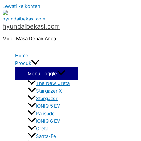
Lewati ke konten
hyundaibekasi.com
Mobil Masa Depan Anda
Home
Produk
Menu Toggle
The New Creta
Stargazer X
Stargazer
IONIQ 5 EV
Palisade
IONIQ 6 EV
Creta
Santa-Fe