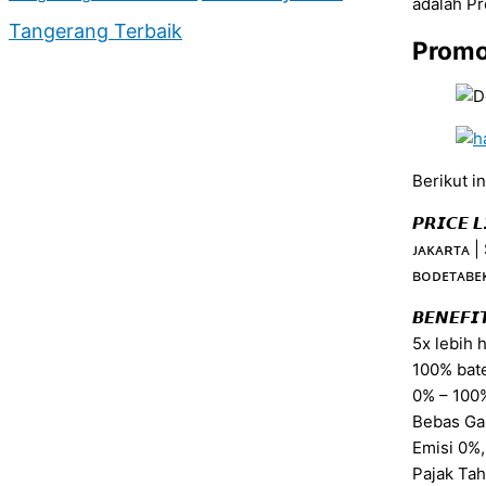
adalah P
Tangerang Terbaik
Promo
Berikut ini
𝙋𝙍𝙄𝘾𝙀 𝙇
ᴊᴀᴋᴀʀᴛᴀ |
ʙᴏᴅᴇᴛᴀʙᴇᴋ
𝘽𝙀𝙉𝙀𝙁𝙄
5x lebih 
100% bat
0% – 100%
Bebas Gan
Emisi 0%
Pajak Ta