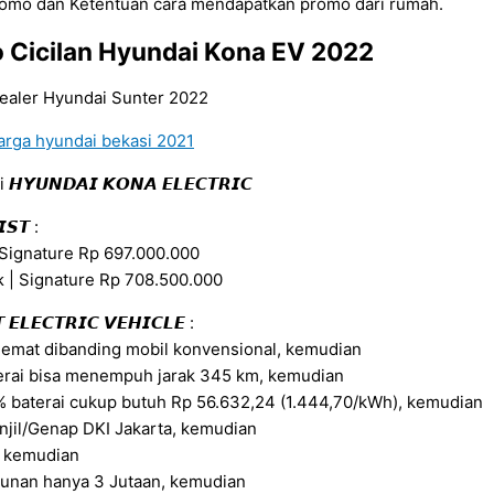
romo dan Ketentuan cara mendapatkan promo dari rumah.
 Cicilan Hyundai Kona EV 2022
 𝙃𝙔𝙐𝙉𝘿𝘼𝙄 𝙆𝙊𝙉𝘼 𝙀𝙇𝙀𝘾𝙏𝙍𝙄𝘾
𝙄𝙎𝙏 :
 Signature Rp 697.000.000
 | Signature Rp 708.500.000
 𝙀𝙇𝙀𝘾𝙏𝙍𝙄𝘾 𝙑𝙀𝙃𝙄𝘾𝙇𝙀 :
hemat dibanding mobil konvensional, kemudian
erai bisa menempuh jarak 345 km, kemudian
 baterai cukup butuh Rp 56.632,24 (1.444,70/kWh), kemudian
jil/Genap DKI Jakarta, kemudian
, kemudian
hunan hanya 3 Jutaan, kemudian