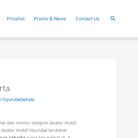
Cari
Pricelist
Promo & News
Contact Us
rta
eh
hyundaibekasi
mat dan nomor telepon dealer mobil
 dealer mobil Hyundai terdekat
rug Jakarta
yang beralamat di Jl.