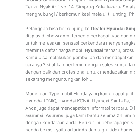
Teuku Nyak Arif No. 14, Simprug Kota Jakarta Selat
menghubungi / berkomunikasi melalui (Hunting) Ph
Pelanggan bisa berkunjung ke
Dealer Hyundai Sim
display di showroom, tersedia berbagai type dan mo
untuk merasakan sensasi berkendara menyenang
meminta daftar harga mobil
Hyundai
terbaru, brosu
Kamu bisa melakukan pembelian dan mendapatkan
caranya ? silahkan bertemu dengan sales konsulta
dengan baik dan profesional untuk mendapatkan mob
sekarang menguntungkan loh …
Model dan Type mobil Honda yang kamu dapat pilih
Hyundai IONIQ, Hyundai KONA, Hyundai Santa Fe, H
Anda juga dapat mendapatkan informasi terbaru. D 
asuransi. Asuransi juga kami bantu selama 24 jam no
dengan kendaraan anda. Berikut ini beberapa jenis
honda bekasi. yaitu artarindo dan tugu. tidak hanya 