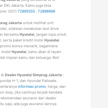
an DKI Jakarta. Kamu juga bisa
one: (021)
72895555
;
72896666
prug Jakarta
untuk melihat unit
del, silahkan melakukan test drive
kan bersama
Hyundai
, jangan lupa untuk
r, serta paket kredit mobil
Hyundai
.
 promo bonus menarik, bagaimana
n mobil
Hyundai
, kamu akan di layani
il impian kamu dan keluarga. Beli
 di
Dealer Hyundai Simprug Jakarta
:
yundai H-1, dan Hyundai Palisade.
iantaranya
informasi promo
, harga, dan
n stop, jika nantinya terjadi kendala
 rekomendasi asuransi dari dealer
itu saja, ada juga asuransi lainnya