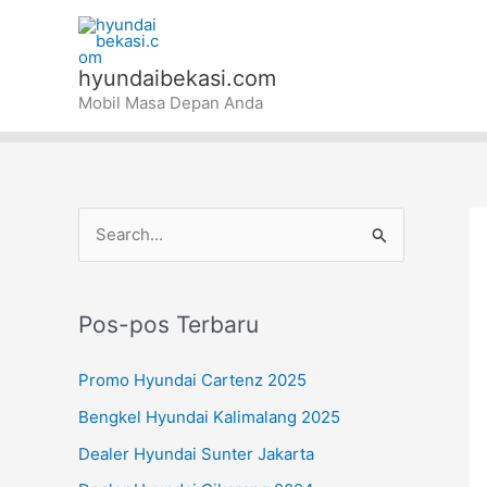
Lewati
ke
konten
hyundaibekasi.com
Mobil Masa Depan Anda
C
a
r
Pos-pos Terbaru
i
u
Promo Hyundai Cartenz 2025
n
Bengkel Hyundai Kalimalang 2025
t
Dealer Hyundai Sunter Jakarta
u