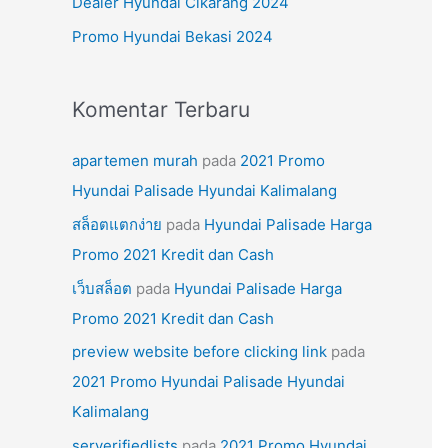
Dealer Hyundai Cikarang 2024
k
Promo Hyundai Bekasi 2024
:
Komentar Terbaru
apartemen murah
pada
2021 Promo
Hyundai Palisade Hyundai Kalimalang
สล็อตแตกง่าย
pada
Hyundai Palisade Harga
Promo 2021 Kredit dan Cash
เว็บสล็อต
pada
Hyundai Palisade Harga
Promo 2021 Kredit dan Cash
preview website before clicking link
pada
2021 Promo Hyundai Palisade Hyundai
Kalimalang
serverifiedlists
pada
2021 Promo Hyundai