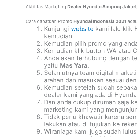
Aktifitas Marketing
Dealer Hyundai Simprug Jakar
Cara dapatkan Promo
Hyundai Indonesia 2021
adal
Kunjungi
website
kami lalu klik
kemudian .
Kemudian pilih promo yang anda
Kemudian klik button WA atau Ca
Anda akan terhubung dengan tea
yaitu
Mas Yara
.
Selanjutnya team digital marke
arahan dan masukan sesuai deng
Kemudian setelah sudah sepakat
dealer kami yang ada di Hyundai
Dan anda cukup dirumah saja ke
marketing kami yang mengunjun
Tidak perlu khawatir karena se
lakukan atau di tujukan ke reke
Wiraniaga kami juga sudah lulus 