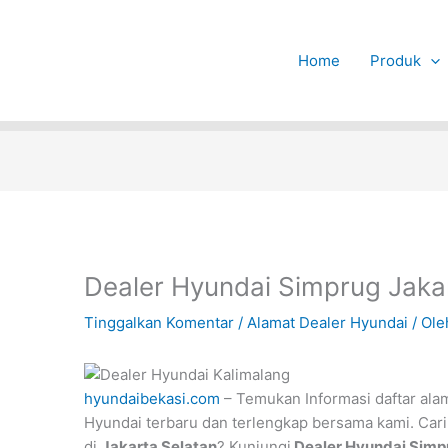
Home
Produk
Dealer Hyundai Simprug Jaka
Tinggalkan Komentar
/
Alamat Dealer Hyundai
/ Ol
hyundaibekasi.com
– Temukan Informasi daftar ala
Hyundai terbaru dan terlengkap bersama kami. Cari
di
Jakarta Selatan
? Kunjungi
Dealer Hyundai Simp