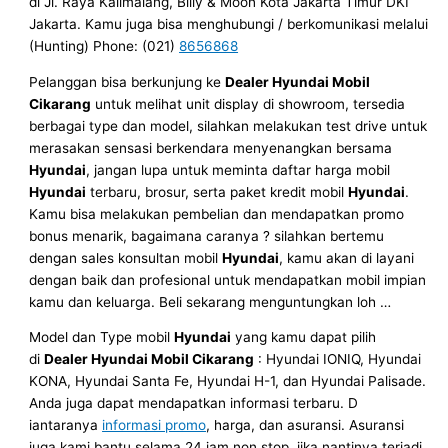
di Jl. Raya Kalimalang, Billy & Moon Kota Jakarta Timur DKI
Jakarta. Kamu juga bisa menghubungi / berkomunikasi melalui
(Hunting) Phone: (021)
8656868
Pelanggan bisa berkunjung ke
Dealer Hyundai Mobil
Cikarang
untuk melihat unit display di showroom, tersedia
berbagai type dan model, silahkan melakukan test drive untuk
merasakan sensasi berkendara menyenangkan bersama
Hyundai
, jangan lupa untuk meminta daftar harga mobil
Hyundai
terbaru, brosur, serta paket kredit mobil
Hyundai
.
Kamu bisa melakukan pembelian dan mendapatkan promo
bonus menarik, bagaimana caranya ? silahkan bertemu
dengan sales konsultan mobil
Hyundai
, kamu akan di layani
dengan baik dan profesional untuk mendapatkan mobil impian
kamu dan keluarga. Beli sekarang menguntungkan loh …
Model dan Type mobil
Hyundai
yang kamu dapat pilih
di
Dealer Hyundai Mobil Cikarang
: Hyundai IONIQ, Hyundai
KONA, Hyundai Santa Fe, Hyundai H-1, dan Hyundai Palisade.
Anda juga dapat mendapatkan informasi terbaru. D
iantaranya
informasi promo
, harga, dan asuransi. Asuransi
juga kami bantu selama 24 jam non stop, jika nantinya terjadi