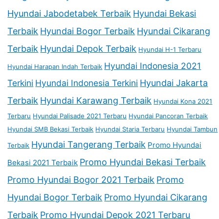
Hyundai Jabodetabek Terbaik
Hyundai Bekasi
Terbaik
Hyundai Bogor Terbaik
Hyundai Cikarang
Terbaik
Hyundai Depok Terbaik
Hyundai H-1 Terbaru
Hyundai Indonesia 2021
Hyundai Harapan Indah Terbaik
Terkini
Hyundai Indonesia Terkini
Hyundai Jakarta
Terbaik
Hyundai Karawang Terbaik
Hyundai Kona 2021
Terbaru
Hyundai Palisade 2021 Terbaru
Hyundai Pancoran Terbaik
Hyundai SMB Bekasi Terbaik
Hyundai Staria Terbaru
Hyundai Tambun
Hyundai Tangerang Terbaik
Promo Hyundai
Terbaik
Promo Hyundai Bekasi Terbaik
Bekasi 2021 Terbaik
Promo Hyundai Bogor 2021 Terbaik
Promo
Hyundai Bogor Terbaik
Promo Hyundai Cikarang
Terbaik
Promo Hyundai Depok 2021 Terbaru