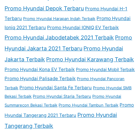
Promo Hyundai Depok Terbaru
Promo Hyundai H-1
Terbaru
Promo Hyundai
Promo Hyundai Harapan Indah Terbaik
Ioniq 2021 Terbaru
Promo Hyundai IONIQ EV Terbaik
Promo Hyundai Jabodetabek 2021 Terbaik
Promo
Hyundai Jakarta 2021 Terbaru
Promo Hyundai
Jakarta Terbaik
Promo Hyundai Karawang Terbaik
Promo Hyundai Kona EV Terbaik
Promo Hyundai Mobil Terbaik
Promo Hyundai Palisade Terbaik
Promo Hyundai Pancoran
Promo Hyundai Santa Fe Terbaru
Terbaik
Promo Hyundai SMB
Bekasi Terbaik
Promo Hyundai Staria Terbaru
Promo Hyundai
Promo
Summarecon Bekasi Terbaik
Promo Hyundai Tambun Terbaik
Promo Hyundai
Hyundai Tangerang 2021 Terbaru
Tangerang Terbaik