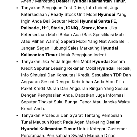
Agen / Marketing
Dealer Hyundai Kalimantan Timur
.
Tanyakan Pengajuan Test Drive, Info Indent, Juga
Ketersediaan / Ready Stock Unit Mobil
Hyundai
Yang
Ingin Anda Beli Seputar Mobil
Hyundai Santa FE,
Palisade , H-1, Staria , IONIQ , Starex, Kona
. Jika
Ketersediaan Mobil Belum Ada (Baik Spesifikasi Mobil
Atau Pilihan Warna) Seperti Mobil Yang Niat Anda Beli ,
Jangan Segan Hubungi Sales Marketing
Hyundai
Kalimantan Timur
Untuk Pengajuan Indent.
Tanyakan Jika Anda Ingin Beli Mobil
Hyundai
Secara
Kredit Seputar Leasing Rekanan Mobil
Hyundai
Terbaik,
Info Simulasi Dan Konsultasi Kredit, Sesuaikan TDP Dan
Angsuran Sesuai Dengan Kebutuhan Anda Atau Pilih
Paket Kredit Murah Dan Angsuran Ringan Yang Sesuai
Dengan Penghasilan Anda, Dapatkan Juga Informasi
Seputar Tingkat Suku Bunga, Tenor Atau Jangka Waktu
Kredit Anda.
Tanyakan Prosedur Dan Syarat Tentang Pembelian
Tunai Maupun Kredit Pada Agen Marketing
Dealer
Hyundai Kalimantan Timur
Untuk Kategori Customer
Perorangan, Perusahaan Swasta Maupun Dinas