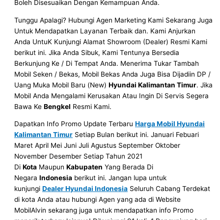
Boleh Disesuaikan Dengan Kemampuan Anda.
Tunggu Apalagi? Hubungi Agen Marketing Kami Sekarang Juga
Untuk Mendapatkan Layanan Terbaik dan. Kami Anjurkan
Anda UntuK Kunjungi Alamat Showroom (Dealer) Resmi Kami
berikut ini. Jika Anda Sibuk, Kami Tentunya Bersedia
Berkunjung Ke / Di Tempat Anda. Menerima Tukar Tambah
Mobil Seken / Bekas, Mobil Bekas Anda Juga Bisa Dijadiin DP /
Uang Muka Mobil Baru (New)
Hyundai Kalimantan Timur
. Jika
Mobil Anda Mengalami Kerusakan Atau Ingin Di Servis Segera
Bawa Ke
Bengkel
Resmi Kami.
Dapatkan Info Promo Update Terbaru
Harga Mobil Hyundai
Kalimantan Timur
Setiap Bulan berikut ini. Januari Febuari
Maret April Mei Juni Juli Agustus September Oktober
November Desember Setiap Tahun 2021
Di
Kota
Maupun
Kabupaten
Yang Berada Di
Negara
Indonesia
berikut ini. Jangan lupa untuk
kunjungi
Dealer Hyundai Indonesia
Seluruh Cabang Terdekat
di kota Anda atau hubungi Agen yang ada di Website
MobilAlvin sekarang juga untuk mendapatkan info Promo