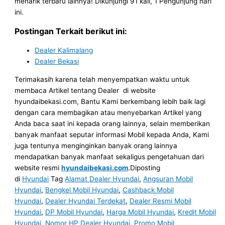
menarik terbaru lainnya! Dikunjungi 91 kali, 1 Pengunjung hari
ini.
Postingan Terkait berikut ini:
Dealer Kalimalang
Dealer Bekasi
Terimakasih karena telah menyempatkan waktu untuk
membaca Artikel tentang Dealer di website
hyundaibekasi.com, Bantu Kami berkembang lebih baik lagi
dengan cara membagikan atau menyebarkan Artikel yang
Anda baca saat ini kepada orang lainnya, selain memberikan
banyak manfaat seputar informasi Mobil kepada Anda, Kami
juga tentunya menginginkan banyak orang lainnya
mendapatkan banyak manfaat sekaligus pengetahuan dari
website resmi
hyundaibekasi.com
.Diposting
di
Hyundai
Tag
Alamat Dealer Hyundai
,
Angsuran Mobil
Hyundai
,
Bengkel Mobil Hyundai
,
Cashback Mobil
Hyundai
,
Dealer Hyundai Terdekat
,
Dealer Resmi Mobil
Hyundai
,
DP Mobil Hyundai
,
Harga Mobil Hyundai
,
Kredit Mobil
Hyundai
,
Nomor HP Dealer Hyundai
,
Promo Mobil