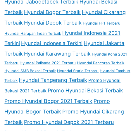
Hyundai Jabodetabek Terbaik
Hyundai Bekasi
Terbaik
Hyundai Bogor Terbaik
Hyundai Cikarang
Terbaik
Hyundai Depok Terbaik
Hyundai H-1 Terbaru
Hyundai Indonesia 2021
Hyundai Harapan Indah Terbaik
Terkini
Hyundai Indonesia Terkini
Hyundai Jakarta
Terbaik
Hyundai Karawang Terbaik
Hyundai Kona 2021
Terbaru
Hyundai Palisade 2021 Terbaru
Hyundai Pancoran Terbaik
Hyundai SMB Bekasi Terbaik
Hyundai Staria Terbaru
Hyundai Tambun
Hyundai Tangerang Terbaik
Promo Hyundai
Terbaik
Promo Hyundai Bekasi Terbaik
Bekasi 2021 Terbaik
Promo Hyundai Bogor 2021 Terbaik
Promo
Hyundai Bogor Terbaik
Promo Hyundai Cikarang
Terbaik
Promo Hyundai Depok 2021 Terbaru