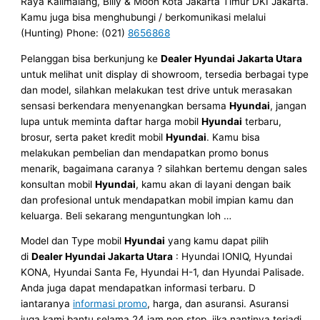
Raya Kalimalang, Billy & Moon Kota Jakarta Timur DKI Jakarta.
Kamu juga bisa menghubungi / berkomunikasi melalui
(Hunting) Phone: (021)
8656868
Pelanggan bisa berkunjung ke
Dealer Hyundai Jakarta Utara
untuk melihat unit display di showroom, tersedia berbagai type
dan model, silahkan melakukan test drive untuk merasakan
sensasi berkendara menyenangkan bersama
Hyundai
, jangan
lupa untuk meminta daftar harga mobil
Hyundai
terbaru,
brosur, serta paket kredit mobil
Hyundai
. Kamu bisa
melakukan pembelian dan mendapatkan promo bonus
menarik, bagaimana caranya ? silahkan bertemu dengan sales
konsultan mobil
Hyundai
, kamu akan di layani dengan baik
dan profesional untuk mendapatkan mobil impian kamu dan
keluarga. Beli sekarang menguntungkan loh …
Model dan Type mobil
Hyundai
yang kamu dapat pilih
di
Dealer Hyundai Jakarta Utara
: Hyundai IONIQ, Hyundai
KONA, Hyundai Santa Fe, Hyundai H-1, dan Hyundai Palisade.
Anda juga dapat mendapatkan informasi terbaru. D
iantaranya
informasi promo
, harga, dan asuransi. Asuransi
juga kami bantu selama 24 jam non stop, jika nantinya terjadi