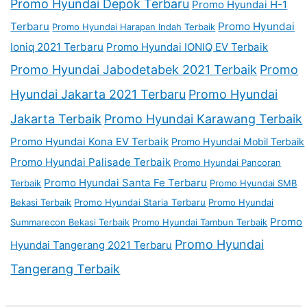
Promo Hyundai Depok Terbaru
Promo Hyundai H-1
Terbaru
Promo Hyundai
Promo Hyundai Harapan Indah Terbaik
Ioniq 2021 Terbaru
Promo Hyundai IONIQ EV Terbaik
Promo Hyundai Jabodetabek 2021 Terbaik
Promo
Hyundai Jakarta 2021 Terbaru
Promo Hyundai
Jakarta Terbaik
Promo Hyundai Karawang Terbaik
Promo Hyundai Kona EV Terbaik
Promo Hyundai Mobil Terbaik
Promo Hyundai Palisade Terbaik
Promo Hyundai Pancoran
Promo Hyundai Santa Fe Terbaru
Terbaik
Promo Hyundai SMB
Bekasi Terbaik
Promo Hyundai Staria Terbaru
Promo Hyundai
Promo
Summarecon Bekasi Terbaik
Promo Hyundai Tambun Terbaik
Promo Hyundai
Hyundai Tangerang 2021 Terbaru
Tangerang Terbaik