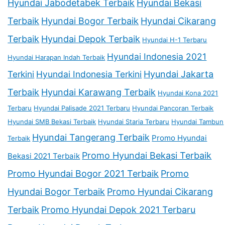
Hyundai Jabodetabek Terbaik
Hyundai Bekasi
Terbaik
Hyundai Bogor Terbaik
Hyundai Cikarang
Terbaik
Hyundai Depok Terbaik
Hyundai H-1 Terbaru
Hyundai Indonesia 2021
Hyundai Harapan Indah Terbaik
Terkini
Hyundai Indonesia Terkini
Hyundai Jakarta
Terbaik
Hyundai Karawang Terbaik
Hyundai Kona 2021
Terbaru
Hyundai Palisade 2021 Terbaru
Hyundai Pancoran Terbaik
Hyundai SMB Bekasi Terbaik
Hyundai Staria Terbaru
Hyundai Tambun
Hyundai Tangerang Terbaik
Promo Hyundai
Terbaik
Promo Hyundai Bekasi Terbaik
Bekasi 2021 Terbaik
Promo Hyundai Bogor 2021 Terbaik
Promo
Hyundai Bogor Terbaik
Promo Hyundai Cikarang
Terbaik
Promo Hyundai Depok 2021 Terbaru