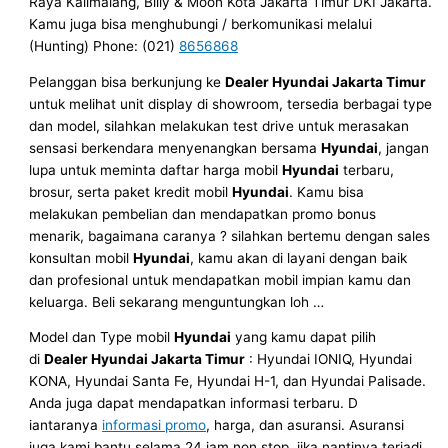
Raya Kalimalang, Billy & Moon Kota Jakarta Timur DKI Jakarta.
Kamu juga bisa menghubungi / berkomunikasi melalui
(Hunting) Phone: (021)
8656868
Pelanggan bisa berkunjung ke
Dealer Hyundai Jakarta Timur
untuk melihat unit display di showroom, tersedia berbagai type
dan model, silahkan melakukan test drive untuk merasakan
sensasi berkendara menyenangkan bersama
Hyundai
, jangan
lupa untuk meminta daftar harga mobil
Hyundai
terbaru,
brosur, serta paket kredit mobil
Hyundai
. Kamu bisa
melakukan pembelian dan mendapatkan promo bonus
menarik, bagaimana caranya ? silahkan bertemu dengan sales
konsultan mobil
Hyundai
, kamu akan di layani dengan baik
dan profesional untuk mendapatkan mobil impian kamu dan
keluarga. Beli sekarang menguntungkan loh …
Model dan Type mobil
Hyundai
yang kamu dapat pilih
di
Dealer Hyundai Jakarta Timur
: Hyundai IONIQ, Hyundai
KONA, Hyundai Santa Fe, Hyundai H-1, dan Hyundai Palisade.
Anda juga dapat mendapatkan informasi terbaru. D
iantaranya
informasi promo
, harga, dan asuransi. Asuransi
juga kami bantu selama 24 jam non stop, jika nantinya terjadi