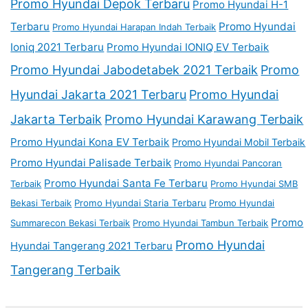
Promo Hyundai Depok Terbaru
Promo Hyundai H-1
Terbaru
Promo Hyundai
Promo Hyundai Harapan Indah Terbaik
Ioniq 2021 Terbaru
Promo Hyundai IONIQ EV Terbaik
Promo Hyundai Jabodetabek 2021 Terbaik
Promo
Hyundai Jakarta 2021 Terbaru
Promo Hyundai
Jakarta Terbaik
Promo Hyundai Karawang Terbaik
Promo Hyundai Kona EV Terbaik
Promo Hyundai Mobil Terbaik
Promo Hyundai Palisade Terbaik
Promo Hyundai Pancoran
Promo Hyundai Santa Fe Terbaru
Terbaik
Promo Hyundai SMB
Bekasi Terbaik
Promo Hyundai Staria Terbaru
Promo Hyundai
Promo
Summarecon Bekasi Terbaik
Promo Hyundai Tambun Terbaik
Promo Hyundai
Hyundai Tangerang 2021 Terbaru
Tangerang Terbaik