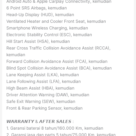
Android Auto & Apple Carplay Connectivity, kemudian
6 Point SRS Airbags, kemudian
Head-Up Display (HUD), kemudian
Ventilated Heater and Cooler Front Seat, kemudian
Smartphone Wireless Charging, kemudian
Electronic Stability Control (ESC), kemudian
Hill Start Assist (HSA), kemudian
Rear Cross Traffic Collision Avoidance Assist (RCCA),
kemudian
Forward Collision Avoidance Assist (FCA), kemudian
Blind Spot Collision Avoidance Assist (BCA), kemudian
Lane Keeping Assist (LKA), kemudian
Lane Following Assist (LFA), kemudian
High Beam Assist (HBA), kemudian
Driver Attention Warning (DAW), kemudian
Safe Exit Warning (SEW), kemudian
Front & Rear Parking Sensor, kemudian
𝙒𝘼𝙍𝙍𝘼𝙉𝙏𝙔 & 𝘼𝙁𝙏𝙀𝙍 𝙎𝘼𝙇𝙀𝙎 :
1. Garansi baterai 8 tahun/160.000 Km, kemudian
2. Garansi jasa dan parts 5 tahun/75.000 Km, kemudian