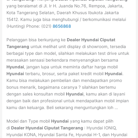
yang beralamat di Jl. Ir H. Juanda No.76, Rempoa, Jakarta,
Kota Tangerang Selatan, Daerah Khusus Ibukota Jakarta
15412. Kamu juga bisa menghubungi / berkomunikasi melalui
(Hunting) Phone: (021)
8656868
Pelanggan bisa berkunjung ke
Dealer Hyundai
Ciputat
Tangerang
untuk melihat unit display di showroom, tersedia
berbagai type dan model, silahkan melakukan test drive untuk
merasakan sensasi berkendara menyenangkan bersama
Hyundai
, jangan lupa untuk meminta daftar harga mobil
Hyundai
terbaru, brosur, serta paket kredit mobil
Hyundai
.
Kamu bisa melakukan pembelian dan mendapatkan promo
bonus menarik, bagaimana caranya ? silahkan bertemu
dengan sales konsultan mobil
Hyundai
, kamu akan di layani
dengan baik dan profesional untuk mendapatkan mobil impian
kamu dan keluarga. Beli sekarang menguntungkan loh …
Model dan Type mobil
Hyundai
yang kamu dapat pilih
di
Dealer Hyundai
Ciputat
Tangerang
: Hyundai IONIQ,
Hyundai KONA, Hyundai Santa Fe, Hyundai H-1, dan Hyundai