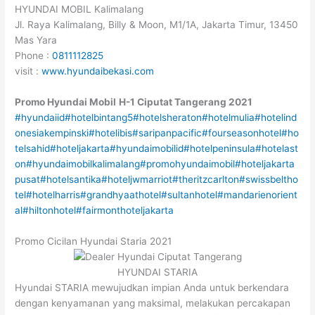
HYUNDAI MOBIL Kalimalang
Jl. Raya Kalimalang, Billy & Moon, M1/1A, Jakarta Timur, 13450
Mas Yara
Phone :
0811112825
visit :
www.hyundaibekasi.com
Promo Hyundai Mobil
H-1
Ciputat
Tangerang
2021
#hyundaiid
#hotelbintang5
#hotelsheraton
#hotelmulia
#hotelind
onesiakempinski
#hotelibis
#saripanpacific
#fourseasonhotel
#ho
telsahid
#hoteljakarta
#hyundaimobilid
#hotelpeninsula
#hotelast
on
#hyundaimobilkalimalang
#promohyundaimobil
#hoteljakarta
pusat
#hotelsantika
#hoteljwmarriot
#theritzcarlton
#swissbeltho
tel
#hotelharris
#grandhyaathotel
#sultanhotel
#mandarienorient
al
#hiltonhotel
#fairmonthoteljakarta
Promo Cicilan Hyundai Staria 2021
HYUNDAI STARIA
Hyundai STARIA mewujudkan impian Anda untuk berkendara
dengan kenyamanan yang maksimal, melakukan percakapan