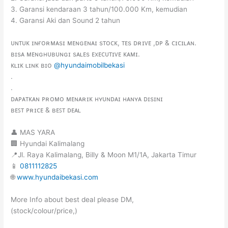
3. Garansi kendaraan 3 tahun/100.000 Km, kemudian
4. Garansi Aki dan Sound 2 tahun
ᴜɴᴛᴜᴋ ɪɴғᴏʀᴍᴀsɪ ᴍᴇɴɢᴇɴᴀɪ sᴛᴏᴄᴋ, ᴛᴇs ᴅʀɪᴠᴇ ,ᴅᴘ & ᴄɪᴄɪʟᴀɴ.
ʙɪsᴀ ᴍᴇɴɢʜᴜʙᴜɴɢɪ sᴀʟᴇs ᴇxᴇᴄᴜᴛɪᴠᴇ ᴋᴀᴍɪ.
ᴋʟɪᴋ ʟɪɴᴋ ʙɪᴏ
@hyundaimobilbekasi
.
.
ᴅᴀᴘᴀᴛᴋᴀɴ ᴘʀᴏᴍᴏ ᴍᴇɴᴀʀɪᴋ ʜʏᴜɴᴅᴀɪ ʜᴀɴʏᴀ ᴅɪsɪɴɪ
ʙᴇꜱᴛ ᴘʀɪᴄᴇ & ʙᴇꜱᴛ ᴅᴇᴀʟ
👤 MAS YARA
🏢 Hyundai Kalimalang
📍Jl. Raya Kalimalang, Billy & Moon M1/1A, Jakarta Timur
📱
0811112825
🌐
www.hyundaibekasi.com
More Info about best deal please DM,
(stock/colour/price,)