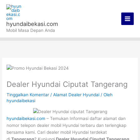
Lewati
Main
ke
Men
konten
hyundaibekasi.com
Mobil Masa Depan Anda
Dealer Hyundai Ciputat Tangerang
Tinggalkan Komentar
/
Alamat Dealer Hyundai
/ Oleh
hyundaibekasi
hyundaibekasi.com
– Temukan Informasi daftar alamat dan
nomor telepon dealer mobil Hyundai terbaru dan terlengkap
bersama kami. Cari dealer mobil Hyundai terdekat
di
Tangerang
? Kunjungi
Dealer Hyundai Ciputat
Tangerang