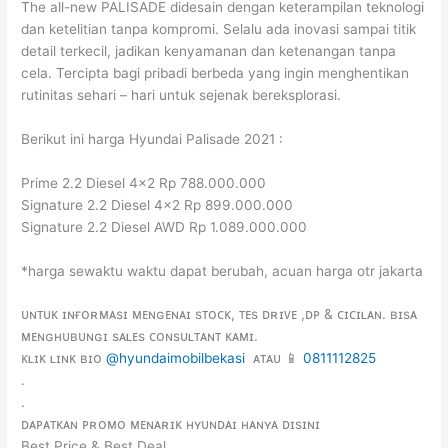
The all-new PALISADE didesain dengan keterampilan teknologi
dan ketelitian tanpa kompromi. Selalu ada inovasi sampai titik
detail terkecil, jadikan kenyamanan dan ketenangan tanpa
cela. Tercipta bagi pribadi berbeda yang ingin menghentikan
rutinitas sehari – hari untuk sejenak bereksplorasi.
Berikut ini harga Hyundai Palisade 2021 :
Prime 2.2 Diesel 4×2 Rp 788.000.000
Signature 2.2 Diesel 4×2 Rp 899.000.000
Signature 2.2 Diesel AWD Rp 1.089.000.000
*harga sewaktu waktu dapat berubah, acuan harga otr jakarta
ᴜɴᴛᴜᴋ ɪɴғᴏʀᴍᴀsɪ ᴍᴇɴɢᴇɴᴀɪ sᴛᴏᴄᴋ, ᴛᴇs ᴅʀɪᴠᴇ ,ᴅᴘ & ᴄɪᴄɪʟᴀɴ. ʙɪsᴀ
ᴍᴇɴɢʜᴜʙᴜɴɢɪ sᴀʟᴇs ᴄᴏɴsᴜʟᴛᴀɴᴛ ᴋᴀᴍɪ.
ᴋʟɪᴋ ʟɪɴᴋ ʙɪᴏ
@hyundaimobilbekasi
ᴀᴛᴀᴜ 📱
0811112825
.
.
ᴅᴀᴘᴀᴛᴋᴀɴ ᴘʀᴏᴍᴏ ᴍᴇɴᴀʀɪᴋ ʜʏᴜɴᴅᴀɪ ʜᴀɴʏᴀ ᴅɪsɪɴɪ
Best Price & Best Deal