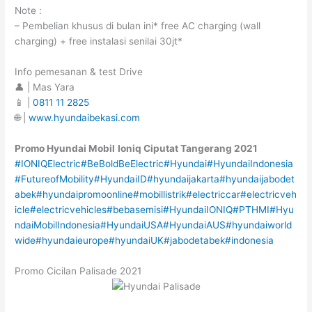
Note :
– Pembelian khusus di bulan ini* free AC charging (wall
charging) + free instalasi senilai 30jt*
Info pemesanan & test Drive
👤 | Mas Yara
📱 |
0811 11 2825
🌐 |
www.hyundaibekasi.com
Promo Hyundai Mobil
Ioniq
Ciputat
Tangerang
2021
#IONIQElectric
#BeBoldBeElectric
#Hyundai
#HyundaiIndonesia
#FutureofMobility
#HyundaiID
#hyundaijakarta
#hyundaijabodet
abek
#hyundaipromoonline
#mobillistrik
#electriccar
#electricveh
icle
#electricvehicles
#bebasemisi
#HyundaiIONIQ
#PTHMI
#Hyu
ndaiMobilIndonesia
#HyundaiUSA
#HyundaiAUS
#hyundaiworld
wide
#hyundaieurope
#hyundaiUK
#jabodetabek
#indonesia
Promo Cicilan Palisade 2021