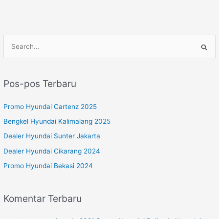
C
a
r
Pos-pos Terbaru
i
u
Promo Hyundai Cartenz 2025
n
Bengkel Hyundai Kalimalang 2025
t
Dealer Hyundai Sunter Jakarta
u
Dealer Hyundai Cikarang 2024
k
Promo Hyundai Bekasi 2024
:
Komentar Terbaru