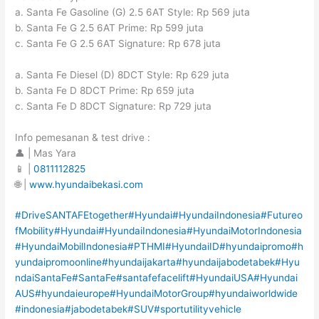
a. Santa Fe Gasoline (G) 2.5 6AT Style: Rp 569 juta
b. Santa Fe G 2.5 6AT Prime: Rp 599 juta
c. Santa Fe G 2.5 6AT Signature: Rp 678 juta
a. Santa Fe Diesel (D) 8DCT Style: Rp 629 juta
b. Santa Fe D 8DCT Prime: Rp 659 juta
c. Santa Fe D 8DCT Signature: Rp 729 juta
Info pemesanan & test drive :
👤 | Mas Yara
📱 |
0811112825
🌐 |
www.hyundaibekasi.com
#DriveSANTAFEtogether
#Hyundai
#HyundaiIndonesia
#Futureo
fMobility
#Hyundai
#HyundaiIndonesia
#HyundaiMotorIndonesia
#HyundaiMobilIndonesia
#PTHMI
#HyundaiID
#hyundaipromo
#h
yundaipromoonline
#hyundaijakarta
#hyundaijabodetabek
#Hyu
ndaiSantaFe
#SantaFe
#santafefacelift
#HyundaiUSA
#Hyundai
AUS
#hyundaieurope
#HyundaiMotorGroup
#hyundaiworldwide
#indonesia
#jabodetabek
#SUV
#sportutilityvehicle