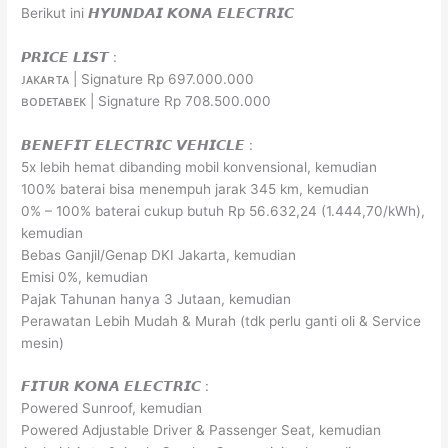
Berikut ini 𝙃𝙔𝙐𝙉𝘿𝘼𝙄 𝙆𝙊𝙉𝘼 𝙀𝙇𝙀𝘾𝙏𝙍𝙄𝘾
𝙋𝙍𝙄𝘾𝙀 𝙇𝙄𝙎𝙏 :
ᴊᴀᴋᴀʀᴛᴀ | Signature Rp 697.000.000
ʙᴏᴅᴇᴛᴀʙᴇᴋ | Signature Rp 708.500.000
𝘽𝙀𝙉𝙀𝙁𝙄𝙏 𝙀𝙇𝙀𝘾𝙏𝙍𝙄𝘾 𝙑𝙀𝙃𝙄𝘾𝙇𝙀 :
5x lebih hemat dibanding mobil konvensional, kemudian
100% baterai bisa menempuh jarak 345 km, kemudian
0% – 100% baterai cukup butuh Rp 56.632,24 (1.444,70/kWh),
kemudian
Bebas Ganjil/Genap DKI Jakarta, kemudian
Emisi 0%, kemudian
Pajak Tahunan hanya 3 Jutaan, kemudian
Perawatan Lebih Mudah & Murah (tdk perlu ganti oli & Service
mesin)
𝙁𝙄𝙏𝙐𝙍 𝙆𝙊𝙉𝘼 𝙀𝙇𝙀𝘾𝙏𝙍𝙄𝘾 :
Powered Sunroof, kemudian
Powered Adjustable Driver & Passenger Seat, kemudian