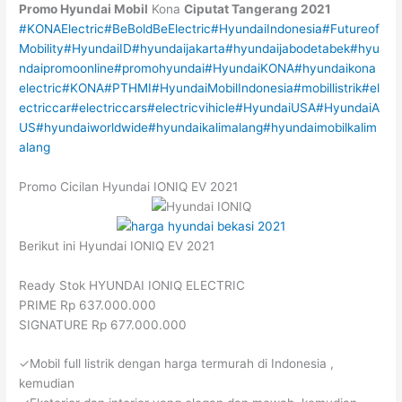
Promo Hyundai Mobil
Kona
Ciputat
Tangerang
2021
#KONAElectric
#BeBoldBeElectric
#HyundaiIndonesia
#Futureof
Mobility
#HyundaiID
#hyundaijakarta
#hyundaijabodetabek
#hyu
ndaipromoonline
#promohyundai
#HyundaiKONA
#hyundaikona
electric
#KONA
#PTHMI
#HyundaiMobilIndonesia
#mobillistrik
#el
ectriccar
#electriccars
#electricvihicle
#HyundaiUSA
#HyundaiA
US
#hyundaiworldwide
#hyundaikalimalang
#hyundaimobilkalim
alang
Promo Cicilan Hyundai IONIQ EV 2021
Berikut ini Hyundai IONIQ EV 2021
Ready Stok HYUNDAI IONIQ ELECTRIC
PRIME Rp 637.000.000
SIGNATURE Rp 677.000.000
✓Mobil full listrik dengan harga termurah di Indonesia ,
kemudian