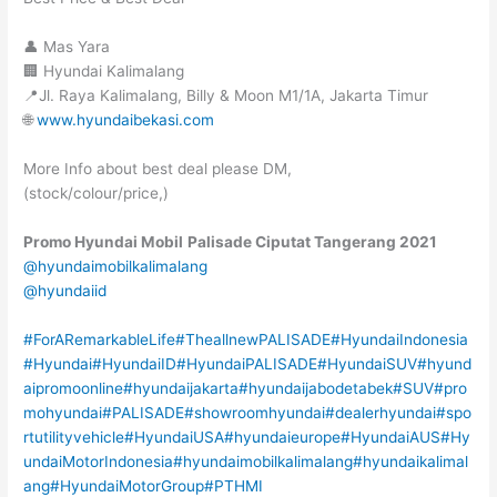
👤 Mas Yara
🏢 Hyundai Kalimalang
📍Jl. Raya Kalimalang, Billy & Moon M1/1A, Jakarta Timur
🌐
www.hyundaibekasi.com
More Info about best deal please DM,
(stock/colour/price,)
Promo Hyundai Mobil
Palisade
Ciputat
Tangerang
2021
@hyundaimobilkalimalang
@hyundaiid
#ForARemarkableLife
#TheallnewPALISADE
#HyundaiIndonesia
#Hyundai
#HyundaiID
#HyundaiPALISADE
#HyundaiSUV
#hyund
aipromoonline
#hyundaijakarta
#hyundaijabodetabek
#SUV
#pro
mohyundai
#PALISADE
#showroomhyundai
#dealerhyundai
#spo
rtutilityvehicle
#HyundaiUSA
#hyundaieurope
#HyundaiAUS
#Hy
undaiMotorIndonesia
#hyundaimobilkalimalang
#hyundaikalimal
ang
#HyundaiMotorGroup
#PTHMI