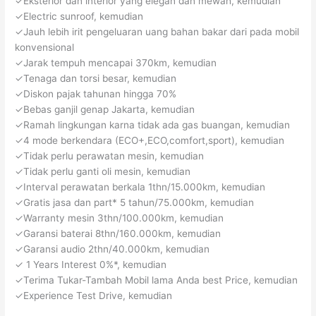
✓Eksterior dan interior yang elegan dan mewah, kemudian
✓Electric sunroof, kemudian
✓Jauh lebih irit pengeluaran uang bahan bakar dari pada mobil
konvensional
✓Jarak tempuh mencapai 370km, kemudian
✓Tenaga dan torsi besar, kemudian
✓Diskon pajak tahunan hingga 70%
✓Bebas ganjil genap Jakarta, kemudian
✓Ramah lingkungan karna tidak ada gas buangan, kemudian
✓4 mode berkendara (ECO+,ECO,comfort,sport), kemudian
✓Tidak perlu perawatan mesin, kemudian
✓Tidak perlu ganti oli mesin, kemudian
✓Interval perawatan berkala 1thn/15.000km, kemudian
✓Gratis jasa dan part* 5 tahun/75.000km, kemudian
✓Warranty mesin 3thn/100.000km, kemudian
✓Garansi baterai 8thn/160.000km, kemudian
✓Garansi audio 2thn/40.000km, kemudian
✓ 1 Years Interest 0%*, kemudian
✓Terima Tukar-Tambah Mobil lama Anda best Price, kemudian
✓Experience Test Drive, kemudian