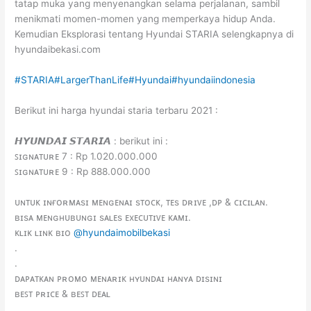
tatap muka yang menyenangkan selama perjalanan, sambil
menikmati momen-momen yang memperkaya hidup Anda.
Kemudian Eksplorasi tentang Hyundai STARIA selengkapnya di
hyundaibekasi.com
#STARIA
#LargerThanLife
#Hyundai
#hyundaiindonesia
Berikut ini harga hyundai staria terbaru 2021 :
𝙃𝙔𝙐𝙉𝘿𝘼𝙄 𝙎𝙏𝘼𝙍𝙄𝘼 : berikut ini :
ꜱɪɢɴᴀᴛᴜʀᴇ 7 : Rp 1.020.000.000
ꜱɪɢɴᴀᴛᴜʀᴇ 9 : Rp 888.000.000
ᴜɴᴛᴜᴋ ɪɴғᴏʀᴍᴀsɪ ᴍᴇɴɢᴇɴᴀɪ sᴛᴏᴄᴋ, ᴛᴇs ᴅʀɪᴠᴇ ,ᴅᴘ & ᴄɪᴄɪʟᴀɴ.
ʙɪsᴀ ᴍᴇɴɢʜᴜʙᴜɴɢɪ sᴀʟᴇs ᴇxᴇᴄᴜᴛɪᴠᴇ ᴋᴀᴍɪ.
ᴋʟɪᴋ ʟɪɴᴋ ʙɪᴏ
@hyundaimobilbekasi
.
.
ᴅᴀᴘᴀᴛᴋᴀɴ ᴘʀᴏᴍᴏ ᴍᴇɴᴀʀɪᴋ ʜʏᴜɴᴅᴀɪ ʜᴀɴʏᴀ ᴅɪsɪɴɪ
ʙᴇꜱᴛ ᴘʀɪᴄᴇ & ʙᴇꜱᴛ ᴅᴇᴀʟ