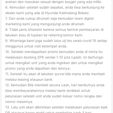
arahan dan masukan sesuai dengan busget yang ada miliki.
6. Kemudian setelah sudah sepakat, anda bisa berkunjung ke
dealer kami yang ada di Hyundai Kalimalang Bekasi.
7. Dan anda cukup dirumah saja kemudian team digital
marketing kami yang mengunjungi anda dirumah.
8. Tidak perlu khawatir karena semua bentuk pembayaran di
lakukan atau di tujukan ke rekening kantor kami.
9. Wiraniaga kami juga sudah lulus uji tes swab covid 19 setiap
minggunya untuk visit ketempat anda.
10. Setelah mendapatkan promo kemudian anda di minta itu
melakukan booking SPK senilai 1-10 juta rupiah. Ini berfungsi
untuk mengikat unit yang anda inginkan dan untuk mengikat
promo yang anda dapatkan dan lainnya.
11. Setelah itu akan di lakukan survei bila mana anda membeli
melalui leasing ataupun bank.
12. Kemudian Bila membeli secara cash, hari berikutnya anda
bisa membayarakannya melalui bank terdekat untuk
pelunasan setelah unit anda sudah keluar nomo rangka dan
nomor mesinnya.
13. Lalu unit akan dikirimkan setelah melakukan pelunasan baik
DP ataupun harga mobil untuk pembelian cash 3 hari