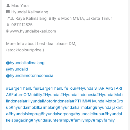
👤 Mas Yara
🏢 Hyundai Kalimalang
📍Jl. Raya Kalimalang, Billy & Moon M1/1A, Jakarta Timur
📱 0811112825
🌐 www.hyundaibekasi.com
More Info about best deal please DM,
(stock/colour/price,)
@hyundaikalimalang
@hyundaiid
@hyundaimotorindonesia
#LargerThanLife
#LargerThanLifeTour
#HyundaiSTARIA
#STARI
A
#FutureOfMobility
#Hyundai
#HyundaiIndonesia
#HyundaiMobi
lIndonesia
#HyundaiMotorIndonesia
#PTHMI
#HyundaiMotorGro
up
#hyundaimobilkalimalang
#hyundaikalimalang
#hyundaijakart
a
#hyundaisimprug
#hyundaiserpong
#hyundaicibubur
#hyundai
kelapagading
#hyundaisunter
#mpv
#familympv
#mpvfamily