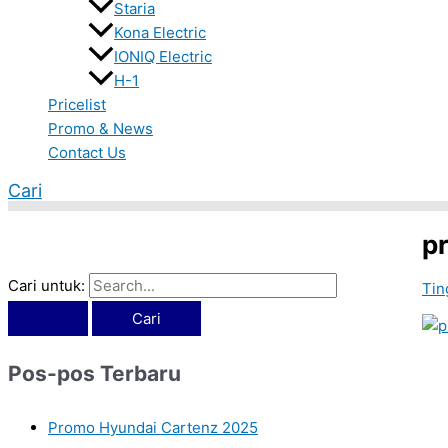
Staria
Kona Electric
IONIQ Electric
H-1
Pricelist
Promo & News
Contact Us
Cari
p
Cari untuk:
Tin
Pos-pos Terbaru
Promo Hyundai Cartenz 2025