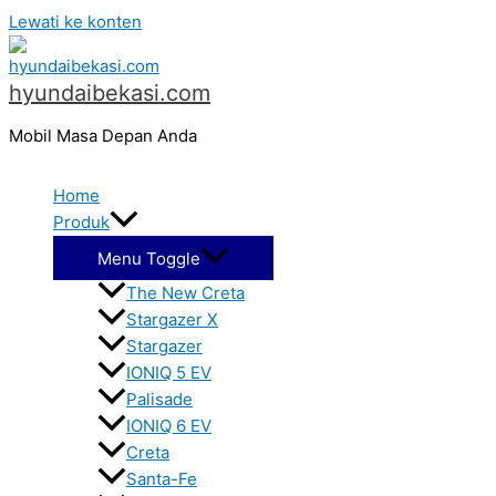
Lewati ke konten
hyundaibekasi.com
Mobil Masa Depan Anda
Home
Produk
Menu Toggle
The New Creta
Stargazer X
Stargazer
IONIQ 5 EV
Palisade
IONIQ 6 EV
Creta
Santa-Fe